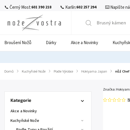
📞 Černý Most:
📞 Karlín:
⌨️ Napište ná
601 390 218
602 257 294
Broušení Nožů
Dárky
Akce a Novinky
Kuchyňsk
Domů
/
Kuchyňské Nože
/
Podle Výrobce
/
Hokiyama Japan
/
nůž Chef
Značka:
Hokiyam
N
Kategorie
Akce a Novinky
Kuchyňské Nože
Podle Typu a Použití