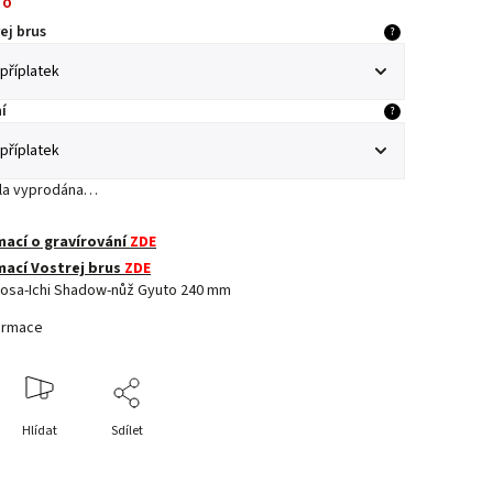
no
ej brus
?
í
?
yla vyprodána…
mací o gravírování
ZDE
mací Vostrej brus
ZDE
osa-Ichi Shadow-nůž Gyuto 240 mm
formace
Hlídat
Sdílet