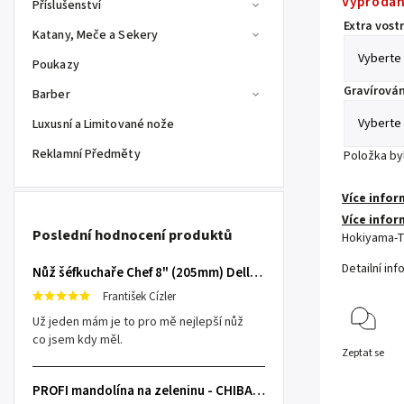
Vyprodá
Příslušenství
Extra vostr
Katany, Meče a Sekery
Poukazy
Gravírován
Barber
Luxusní a Limitované nože
Reklamní Předměty
Položka b
Více infor
Více infor
Poslední hodnocení produktů
Hokiyama-T
Detailní in
Nůž šéfkuchaře Chef 8" (205mm) Dellinger TOIVO - Professional Damascus
František Cízler
Už jeden mám je to pro mě nejlepší nůž
co jsem kdy měl.
Zeptat se
PROFI mandolína na zeleninu - CHIBA Japan, sengiri slicekun