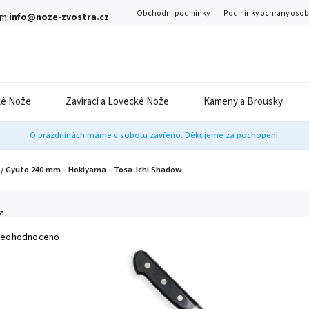
Obchodní podmínky
Podmínky ochrany osob
m:
info@noze-zvostra.cz
é Nože
Zavírací a Lovecké Nože
Kameny a Brousky
O prázdninách máme v sobotu zavřeno. Děkujeme za pochopení.
 / Gyuto 240 mm - Hokiyama - Tosa-Ichi Shadow
a
eohodnoceno