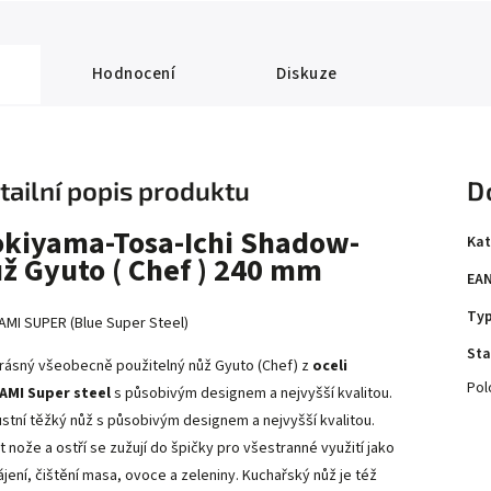
Hodnocení
Diskuze
tailní popis produktu
D
kiyama-Tosa-Ichi Shadow-
Kat
ž Gyuto ( Chef ) 240 mm
EA
Ty
MI SUPER (Blue Super Steel)
Sta
rásný všeobecně použitelný nůž Gyuto (Chef) z
oceli
Pol
AMI Super steel
s působivým designem a nejvyšší kvalitou.
stní těžký nůž s působivým designem a nejvyšší kvalitou.
t nože a ostří se zužují do špičky pro všestranné využití jako
rájení, čištění masa, ovoce a zeleniny. Kuchařský nůž je též