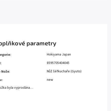
oplňkové parametry
Hokiyama Japan
egorie
:
8595705404045
N
:
Nůž šéfkuchaře (Gyuto)
p Nože
:
new
v
:
ožka byla vyprodána…