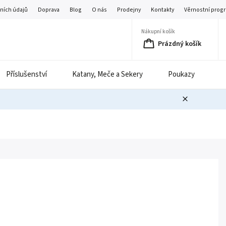
ních údajů
Doprava
Blog
O nás
Prodejny
Kontakty
Věrnostní prog
Nákupní košík
Prázdný košík
Příslušenství
Katany, Meče a Sekery
Poukazy
B