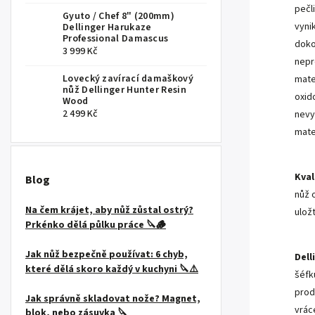
pečl
Gyuto / Chef 8" (200mm)
vynik
Dellinger Harukaze
Professional Damascus
doko
3 999 Kč
nepr
Lovecký zavírací damaškový
mate
nůž Dellinger Hunter Resin
oxid
Wood
2 499 Kč
nevy
mater
Kval
Blog
nůž 
Na čem krájet, aby nůž zůstal ostrý?
ulož
Prkénko dělá půlku práce 🔪🪵
Jak nůž bezpečně používat: 6 chyb,
Dell
které dělá skoro každý v kuchyni 🔪⚠️
šéfk
prod
Jak správně skladovat nože? Magnet,
vrác
blok, nebo zásuvka 🔪