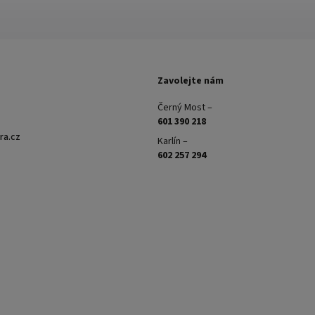
Zavolejte nám
Černý Most –
601 390 218
ra.cz
Karlín –
602 257 294