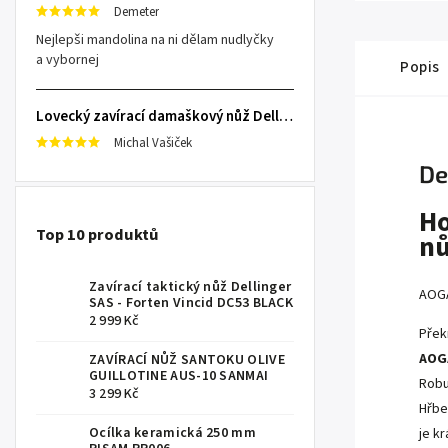
Demeter
Nejlepši mandolina na ni dělam nudlyčky
a vybornej
Popis
Lovecký zavírací damaškový nůž Dellinger Damask Star
Michal Vašiček
De
Ho
Top 10 produktů
nů
Zavírací taktický nůž Dellinger
AOGA
SAS - Forten Vincid DC53 BLACK
2 999 Kč
Přek
AOG
ZAVÍRACÍ NŮŽ SANTOKU OLIVE
GUILLOTINE AUS-10 SANMAI
R
obu
3 299 Kč
Hřbe
Ocílka keramická 250 mm
je k