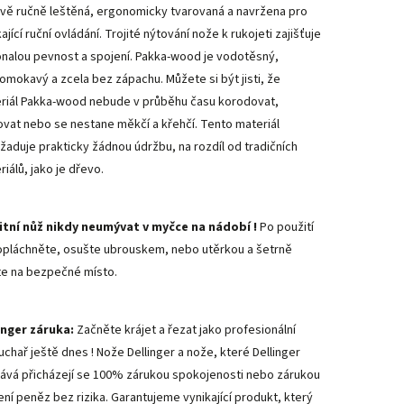
ivě ručně leštěná, ergonomicky tvarovaná a navržena pro
ající ruční ovládání. Trojité nýtování nože k rukojeti zajišťuje
nalou pevnost a spojení. Pakka-wood je vodotěsný,
omokavý a zcela bez zápachu. Můžete si být jisti, že
riál Pakka-wood nebude v průběhu času korodovat,
ovat nebo se nestane měkčí a křehčí. Tento materiál
žaduje prakticky žádnou údržbu, na rozdíl od tradičních
iálů, jako je dřevo.
itní nůž nikdy neumývat v myčce na nádobí !
Po použití
opláchněte, osušte ubrouskem, nebo utěrkou a šetrně
te na bezpečné místo.
inger záruka:
Začněte krájet a řezat jako profesionální
uchař ještě dnes ! Nože Dellinger a nože, které Dellinger
ává přicházejí se 100% zárukou spokojenosti nebo zárukou
ení peněz bez rizika. Garantujeme vynikající produkt, který