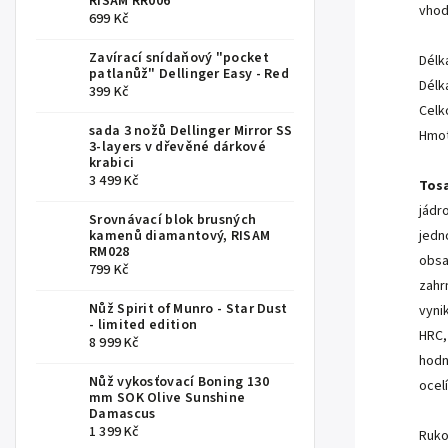
RISAM RR006
vhod
699 Kč
Zavírací snídaňový "pocket
Délk
patlanůž" Dellinger Easy - Red
Dél
399 Kč
Cel
sada 3 nožů Dellinger Mirror SS
Hmo
3-layers v dřevěné dárkové
krabici
3 499 Kč
Tosa
jádr
Srovnávací blok brusných
kamenů diamantový, RISAM
jedn
RM028
obsa
799 Kč
zahr
Nůž Spirit of Munro - Star Dust
vyni
- limited edition
HRC,
8 999 Kč
hodn
Nůž vykosťovací Boning 130
ocel
mm SOK Olive Sunshine
Damascus
1 399 Kč
Ruko