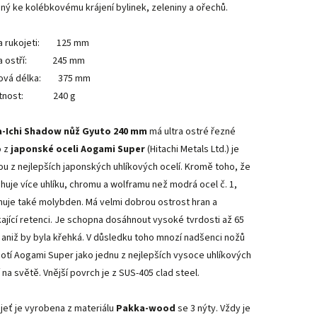
ný ke kolébkovému krájení bylinek, zeleniny a ořechů.
a rukojeti: 125 mm
ka ostří: 245 mm
ková délka: 375 mm
tnost: 240 g
-Ichi Shadow nůž Gyuto 240 mm
má ultra ostré řezné
o z
japonské oceli
Aogami Super
(Hitachi Metals Ltd.) je
ou z nejlepších japonských uhlíkových ocelí.
Kromě toho, že
huje více uhlíku, chromu a wolframu než modrá ocel č. 1,
nuje také molybden.
Má velmi dobrou ostrost hran a
kající retenci. Je schopna dosáhnout vysoké tvrdosti až 65
 aniž by byla křehká.
V důsledku toho mnozí nadšenci nožů
otí Aogami Super jako jednu z nejlepších vysoce uhlíkových
í na světě.
Vnější povrch je z SUS-405 clad steel.
jeť je vyrobena z materiálu
Pakka-wood
se 3 nýty. Vždy je