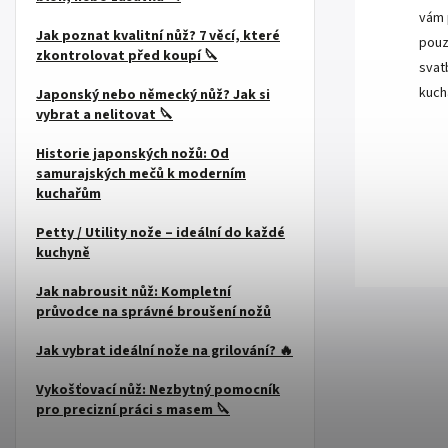
vám 
Jak poznat kvalitní nůž? 7 věcí, které
pouz
zkontrolovat před koupí 🔪
svat
kuch
Japonský nebo německý nůž? Jak si
vybrat a nelitovat 🔪
Historie japonských nožů: Od
samurajských mečů k moderním
kuchařům
Petty / Utility nože – ideální do každé
kuchyně
Jak nabrousit nůž: Kompletní
průvodce na správné broušení nožů
Jak vybrat ideální nože na grilování? 🔥
Vykošťovací nůž: Nezbytný pomocník
pro precizní práci s masem 🔪