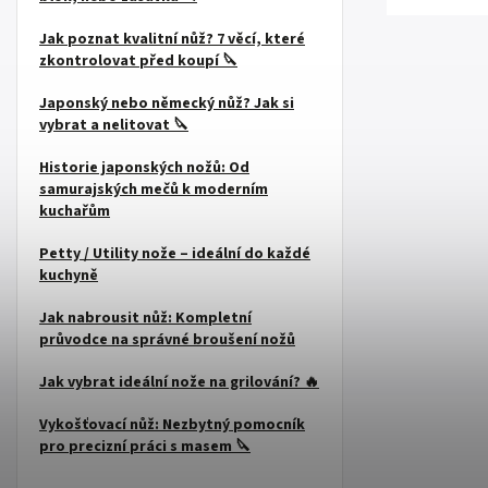
Jak poznat kvalitní nůž? 7 věcí, které
zkontrolovat před koupí 🔪
Japonský nebo německý nůž? Jak si
vybrat a nelitovat 🔪
Historie japonských nožů: Od
samurajských mečů k moderním
kuchařům
Petty / Utility nože – ideální do každé
kuchyně
Jak nabrousit nůž: Kompletní
průvodce na správné broušení nožů
Jak vybrat ideální nože na grilování? 🔥
Vykošťovací nůž: Nezbytný pomocník
pro precizní práci s masem 🔪