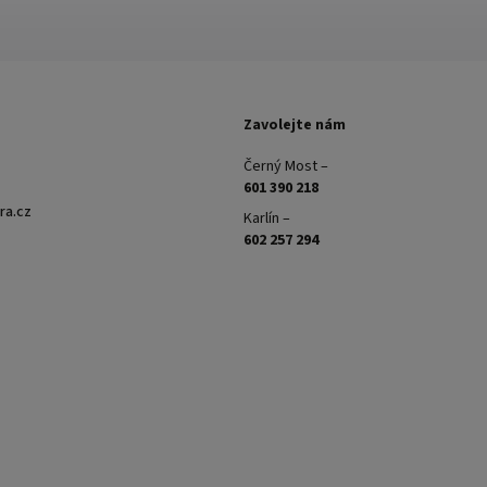
Zavolejte nám
Černý Most –
601 390 218
ra.cz
Karlín –
602 257 294