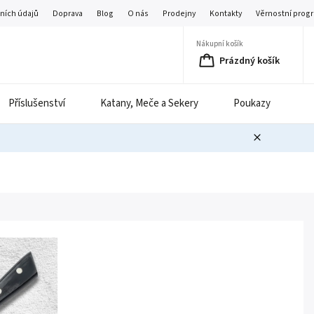
ních údajů
Doprava
Blog
O nás
Prodejny
Kontakty
Věrnostní prog
Nákupní košík
Prázdný košík
Příslušenství
Katany, Meče a Sekery
Poukazy
B