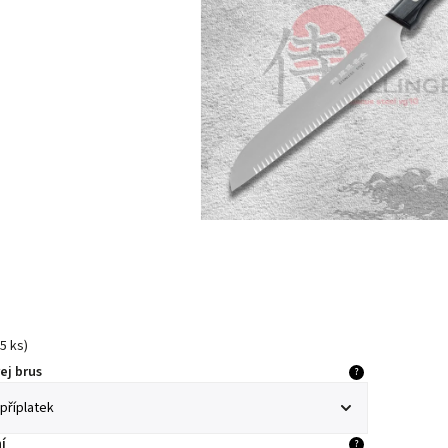
5 ks
)
ej brus
?
í
?