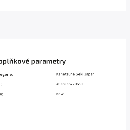
oplňkové parametry
Kanetsune Seki Japan
egorie
:
4956856720653
N
:
new
v
: