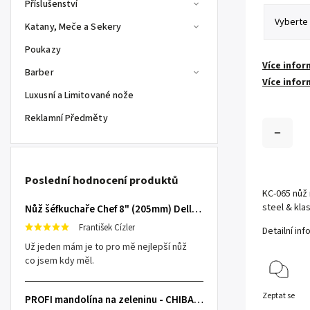
Příslušenství
Katany, Meče a Sekery
Poukazy
Více infor
Barber
Více infor
Luxusní a Limitované nože
Reklamní Předměty
Poslední hodnocení produktů
KC-065 nůž 
steel & kla
Nůž šéfkuchaře Chef 8" (205mm) Dellinger TOIVO - Professional Damascus
František Cízler
Detailní in
Už jeden mám je to pro mě nejlepší nůž
co jsem kdy měl.
Zeptat se
PROFI mandolína na zeleninu - CHIBA Japan, sengiri slicekun