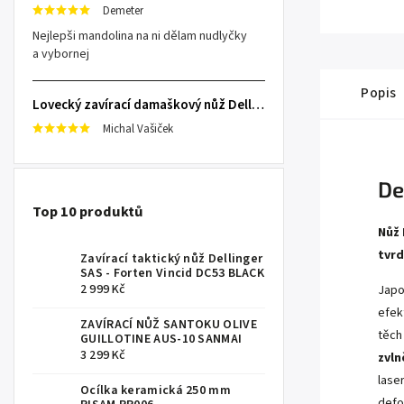
Demeter
Nejlepši mandolina na ni dělam nudlyčky
a vybornej
Popis
Lovecký zavírací damaškový nůž Dellinger Damask Star
Michal Vašiček
De
Top 10 produktů
Nůž 
tvrd
Zavírací taktický nůž Dellinger
SAS - Forten Vincid DC53 BLACK
2 999 Kč
Japo
efek
ZAVÍRACÍ NŮŽ SANTOKU OLIVE
těch
GUILLOTINE AUS-10 SANMAI
3 299 Kč
zvln
lase
Ocílka keramická 250 mm
defo