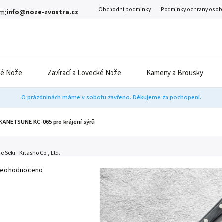
Obchodní podmínky
Podmínky ochrany osob
m:
info@noze-zvostra.cz
é Nože
Zavírací a Lovecké Nože
Kameny a Brousky
O prázdninách máme v sobotu zavřeno. Děkujeme za pochopení.
KANETSUNE KC-065 pro krájení sýrů
 Seki - Kitasho Co., Ltd.
eohodnoceno