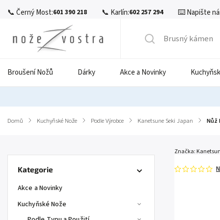
📞 Černý Most:
📞 Karlín:
⌨️ Napište ná
601 390 218
602 257 294
Broušení Nožů
Dárky
Akce a Novinky
Kuchyňsk
Domů
/
Kuchyňské Nože
/
Podle Výrobce
/
Kanetsune Seki Japan
/
Nůž 
Značka:
Kanetsune
N
Kategorie
Akce a Novinky
Kuchyňské Nože
Podle Typu a Použití