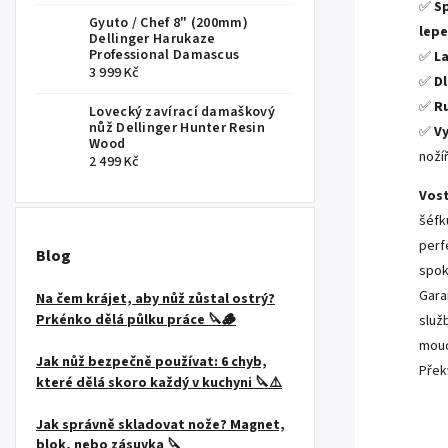
✅
Sp
Gyuto / Chef 8" (200mm)
lepe
Dellinger Harukaze
Professional Damascus
✅
L
3 999 Kč
✅
D
✅
Ru
Lovecký zavírací damaškový
nůž Dellinger Hunter Resin
✅
V
Wood
nožíř
2 499 Kč
Vost
šéfk
perf
Blog
spok
Gara
Na čem krájet, aby nůž zůstal ostrý?
Prkénko dělá půlku práce 🔪🪵
služ
moud
Jak nůž bezpečně používat: 6 chyb,
Přek
které dělá skoro každý v kuchyni 🔪⚠️
Jak správně skladovat nože? Magnet,
blok, nebo zásuvka 🔪