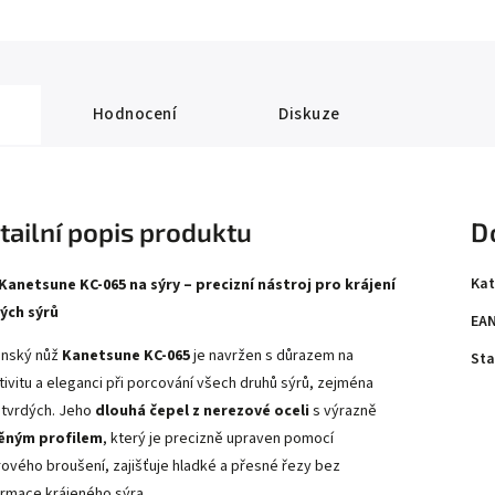
Hodnocení
Diskuze
tailní popis produktu
D
Kat
Kanetsune KC-065 na sýry – precizní nástroj pro krájení
ých sýrů
EA
nský nůž
Kanetsune KC-065
je navržen s důrazem na
Sta
tivitu a eleganci při porcování všech druhů sýrů, zejména
 tvrdých. Jeho
dlouhá čepel z nerezové oceli
s výrazně
ěným profilem
, který je precizně upraven pomocí
rového broušení, zajišťuje hladké a přesné řezy bez
rmace krájeného sýra.