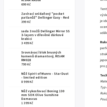
RISAM RR006
699 Kč
Tent
Zavírací snídaňový "pocket
výsl
patlanůž" Dellinger Easy - Red
je i
399 Kč
ocen
sada 3 nožů Dellinger Mirror SS
udál
3-layers v dřevěné dárkové
krabici
Ruko
3 499 Kč
perfe
Srovnávací blok brusných
stru
kamenů diamantový, RISAM
RM028
japo
799 Kč
pro 
Nůž Spirit of Munro - Star Dust
Tech
- limited edition
Mate
8 999 Kč
Typ o
Nůž vykosťovací Boning 130
Ruko
mm SOK Olive Sunshine
Damascus
Použi
1 399 Kč