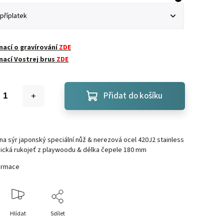
mací o gravírování
ZDE
mací Vostrej brus
ZDE
Přidat do košíku
na sýr japonský speciální nůž & nerezová ocel 420J2 stainless
sická rukojeť z playwoodu & délka čepele 180 mm
formace
Hlídat
Sdílet