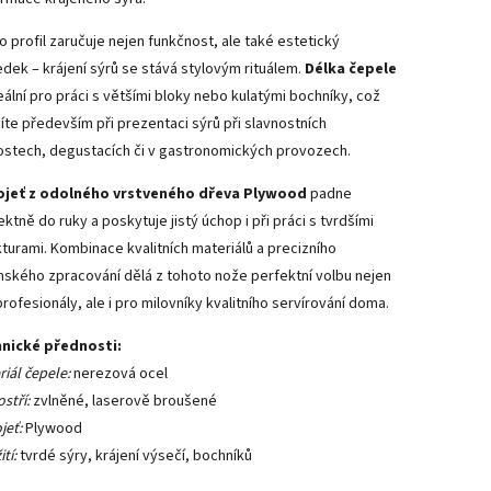
o profil zaručuje nejen funkčnost, ale také estetický
edek – krájení sýrů se stává stylovým rituálem.
Délka čepele
deální pro práci s většími bloky nebo kulatými bochníky, což
íte především při prezentaci sýrů při slavnostních
ostech, degustacích či v gastronomických provozech.
jeť z odolného vrstveného dřeva Plywood
padne
ktně do ruky a poskytuje jistý úchop i při práci s tvrdšími
kturami. Kombinace kvalitních materiálů a precizního
nského zpracování dělá z tohoto nože perfektní volbu nejen
profesionály, ale i pro milovníky kvalitního servírování doma.
nické přednosti:
riál čepele:
nerezová ocel
stří:
zvlněné, laserově broušené
jeť:
Plywood
tí:
tvrdé sýry, krájení výsečí, bochníků