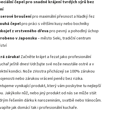
eciální čepel pro snadné krájení tvrdých sýrů bez
ní
aserové broušení
pro maximální přesnost a hladký řez
louhá čepel
pro práci s většími kusy nebo bochníky
kojeť z vrstveného dřeva
pro pevný a pohodlný úchop
yrobeno v Japonsku
– město Seki, tradiční centrum
ství
rá záruka!
Začněte krájet a řezat jako profesionální
uchař ještě dnes! Udržujte své nože neustále ostré a v
ektní kondici. Nože zVostra přicházejí se 100% zárukou
ojenosti nebo zárukou vrácení peněz bez rizika.
ntujeme vynikající produkt, který vám poskytne tu nejlepší
bu. Jakýkoliv nůž, nebo jiný produkt od nás se může stát
rým řešením dárku k narozeninám, svatbě nebo Vánocům.
vapíte jak domácí tak i profesionální kuchaře.