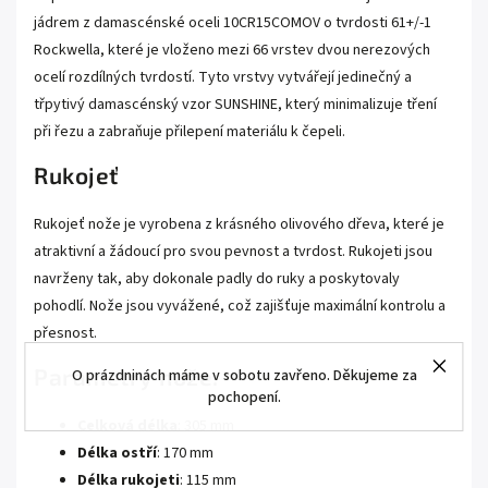
jádrem z damascénské oceli 10CR15COMOV o tvrdosti 61+/-1
Rockwella, které je vloženo mezi 66 vrstev dvou nerezových
ocelí rozdílných tvrdostí. Tyto vrstvy vytvářejí jedinečný a
třpytivý damascénský vzor SUNSHINE, který minimalizuje tření
při řezu a zabraňuje přilepení materiálu k čepeli.
Rukojeť
Rukojeť nože je vyrobena z krásného olivového dřeva, které je
atraktivní a žádoucí pro svou pevnost a tvrdost. Rukojeti jsou
navrženy tak, aby dokonale padly do ruky a poskytovaly
pohodlí. Nože jsou vyvážené, což zajišťuje maximální kontrolu a
přesnost.
Parametry nože:
O prázdninách máme v sobotu zavřeno. Děkujeme za
pochopení.
Celková délka
: 305 mm
Délka ostří
: 170 mm
Délka rukojeti
: 115 mm