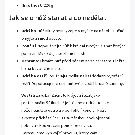
Hmotnost
: 226 g
Jak se o nůž starat a co nedělat
Údržba
: Nůž nikdy neumývejte v myčce na nádobí. Ručně
omyjte a ihned osušte.
Použití
: Nepoužívejte nůž k krájení tvrdých a zmražených
potravin. Může dojít ke zlomení ostří.
Ochrana
: Chraňte nůž před pádem nebo nárazem. Uložte
ho na bezpečné místo.
Údržba ostří
: Používejte ocílku na každodenní vytažení
ostří. Doporučujeme diamantové a vodní brusné kameny.
Vostrá záruka!
Začněte krájet a řezat jako
profesionální šéfkuchař ještě dnes! Udržujte své
nože neustále ostré a v perfektní kondici. Nože
zVostra přicházejí se 100% zárukou spokojenosti
nebo zárukou vrácení peněz bez rizika.
Garantujeme vynikající produkt, který vám