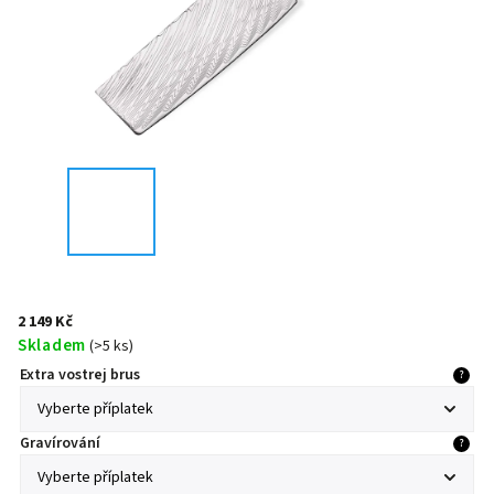
2 149 Kč
Skladem
(
>5 ks
)
Extra vostrej brus
?
Gravírování
?