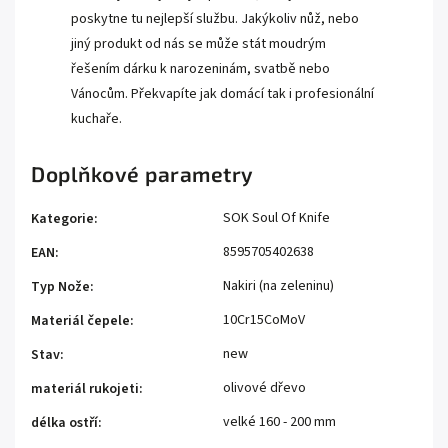
poskytne tu nejlepší službu. Jakýkoliv nůž, nebo
jiný produkt od nás se může stát moudrým
řešením dárku k narozeninám, svatbě nebo
Vánocům. Překvapíte jak domácí tak i profesionální
kuchaře.
Doplňkové parametry
SOK Soul Of Knife
Kategorie
:
8595705402638
EAN
:
Nakiri (na zeleninu)
Typ Nože
:
10Cr15CoMoV
Materiál čepele
:
new
Stav
:
olivové dřevo
materiál rukojeti
:
velké 160 - 200 mm
délka ostří
: