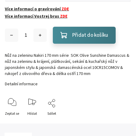
Více informací o gravírování
ZDE
Více informací Vostrej brus
ZDE
Přidat do košíku
Nůž na zeleninu Nakiri 170 mm série SOK Olive Sunshine Damascus &
nůž na zeleninu & krájení, plátkování, sekání & kuchařský nůž v
japonském stylu & japonská damascénská ocel
10CR15COMOV
&
rukojeť z olivového dřeva & délka ostří 170 mm
Detailní informace
Zeptat se
Hlídat
Sdílet