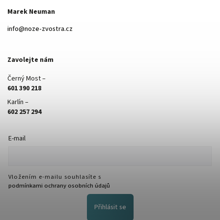
Marek Neuman
info
@
noze-zvostra.cz
Zavolejte nám
Černý Most –
601 390 218
Karlín –
602 257 294
E-mail
Vložením e-mailu souhlasíte s
podmínkami ochrany osobních údajů
Přihlásit se