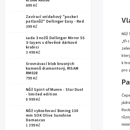
RISAM RR006
699 Kč
Zavírací snídaňový "pocket
Vl
patlanůž" Dellinger Easy - Red
399 Kč
Nůž 
sada 3 nožů Dellinger Mirror SS
„tři
3-layers v dřevěné dárkové
krabici
zele
3 499 Kč
kter
k hr
Srovnávací blok brusných
kamenů diamantový, RISAM
pro 
RM028
799 Kč
Pa
Nůž Spirit of Munro - Star Dust
- limited edition
Čepe
8 999 Kč
jádr
Rock
Nůž vykosťovací Boning 130
mm SOK Olive Sunshine
různ
Damascus
minim
1 399 Kč