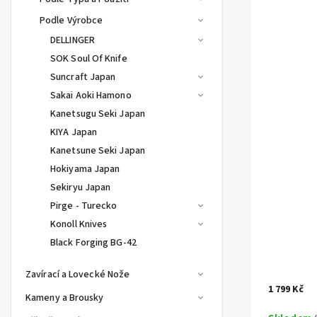
Podle Výrobce
DELLINGER
SOK Soul Of Knife
Suncraft Japan
Sakai Aoki Hamono
Kanetsugu Seki Japan
KIYA Japan
Kanetsune Seki Japan
Hokiyama Japan
Sekiryu Japan
Pirge - Turecko
Konoll Knives
Black Forging BG-42
Zavírací a Lovecké Nože
1 799 Kč
Kameny a Brousky