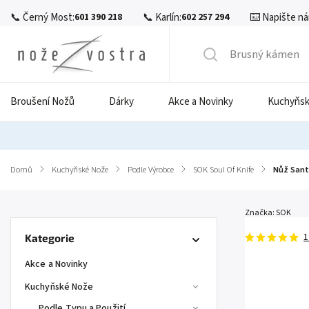
📞 Černý Most:
📞 Karlín:
⌨️ Napište ná
601 390 218
602 257 294
Broušení Nožů
Dárky
Akce a Novinky
Kuchyňsk
Domů
/
Kuchyňské Nože
/
Podle Výrobce
/
SOK Soul Of Knife
/
Nůž Sant
Značka:
SOK
1
Kategorie
Akce a Novinky
Kuchyňské Nože
Podle Typu a Použití