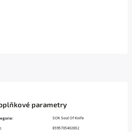
oplňkové parametry
SOK Soul Of Knife
egorie
:
8595705402652
N
: