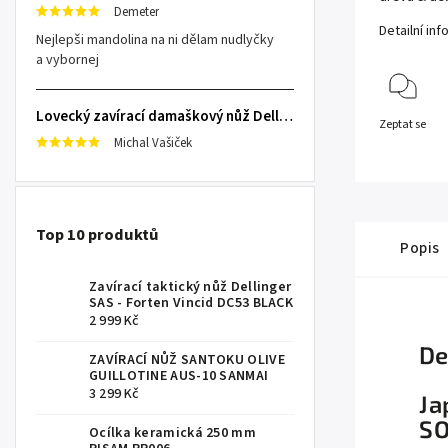
Demeter
Detailní in
Nejlepši mandolina na ni dělam nudlyčky
a vybornej
Lovecký zavírací damaškový nůž Dellinger Damask Star
Zeptat se
Michal Vašiček
Top 10 produktů
Popis
Zavírací taktický nůž Dellinger
SAS - Forten Vincid DC53 BLACK
2 999 Kč
De
ZAVÍRACÍ NŮŽ SANTOKU OLIVE
GUILLOTINE AUS-10 SANMAI
3 299 Kč
Ja
SO
Ocílka keramická 250 mm