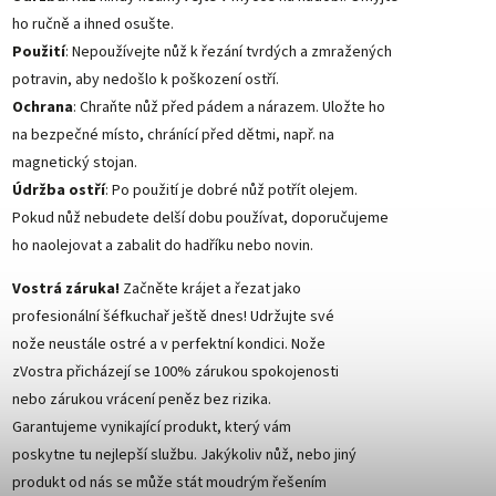
ho ručně a ihned osušte.
Použití
: Nepoužívejte nůž k řezání tvrdých a zmražených
potravin, aby nedošlo k poškození ostří.
Ochrana
: Chraňte nůž před pádem a nárazem. Uložte ho
na bezpečné místo, chránící před dětmi, např. na
magnetický stojan.
Údržba ostří
: Po použití je dobré nůž potřít olejem.
Pokud nůž nebudete delší dobu používat, doporučujeme
ho naolejovat a zabalit do hadříku nebo novin.
Vostrá záruka!
Začněte krájet a řezat jako
profesionální šéfkuchař ještě dnes! Udržujte své
nože neustále ostré a v perfektní kondici. Nože
zVostra přicházejí se 100% zárukou spokojenosti
nebo zárukou vrácení peněz bez rizika.
Garantujeme vynikající produkt, který vám
poskytne tu nejlepší službu. Jakýkoliv nůž, nebo jiný
produkt od nás se může stát moudrým řešením