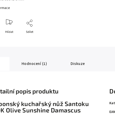
formace
Hlídat
Sdílet
Hodnocení (1)
Diskuze
tailní popis produktu
D
ponský kuchařský nůž Santoku
Kat
K Olive Sunshine Damascus
EA