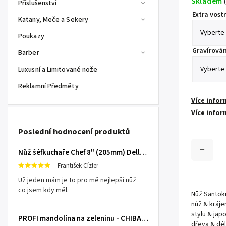
Skladem
(
Příslušenství
Extra vostr
Katany, Meče a Sekery
Poukazy
Gravírován
Barber
Luxusní a Limitované nože
Reklamní Předměty
Více infor
Více infor
Poslední hodnocení produktů
Nůž šéfkuchaře Chef 8" (205mm) Dellinger TOIVO - Professional Damascus
František Cízler
Už jeden mám je to pro mě nejlepší nůž
co jsem kdy měl.
Nůž Santok
nůž & kráje
stylu & ja
PROFI mandolína na zeleninu - CHIBA Japan, sengiri slicekun
dřeva & dél