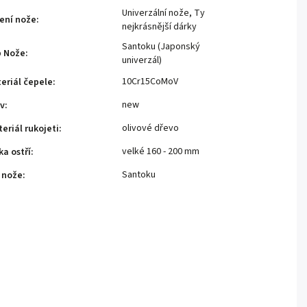
Univerzální nože
,
Ty
ení nože
:
nejkrásnější dárky
Santoku (Japonský
p Nože
:
univerzál)
10Cr15CoMoV
eriál čepele
:
new
v
:
olivové dřevo
eriál rukojeti
:
velké 160 - 200 mm
ka ostří
:
Santoku
 nože
: