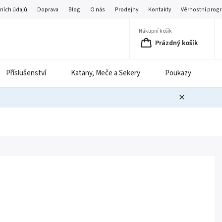
ních údajů
Doprava
Blog
O nás
Prodejny
Kontakty
Věrnostní prog
Nákupní košík
Prázdný košík
Příslušenství
Katany, Meče a Sekery
Poukazy
B