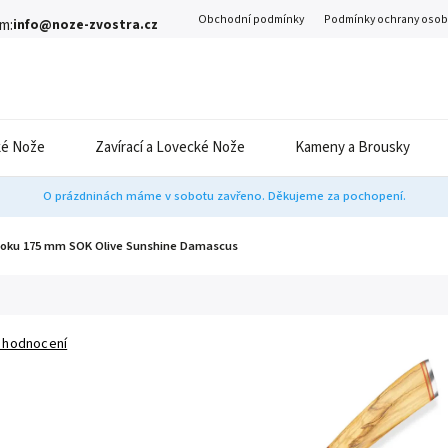
Obchodní podmínky
Podmínky ochrany osob
m:
info@noze-zvostra.cz
é Nože
Zavírací a Lovecké Nože
Kameny a Brousky
O prázdninách máme v sobotu zavřeno. Děkujeme za pochopení.
oku 175 mm SOK Olive Sunshine Damascus
 hodnocení