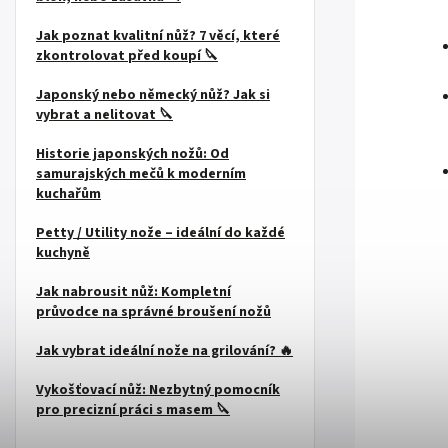
Jak poznat kvalitní nůž? 7 věcí, které
zkontrolovat před koupí 🔪
Japonský nebo německý nůž? Jak si
vybrat a nelitovat 🔪
Historie japonských nožů: Od
samurajských mečů k moderním
kuchařům
Petty / Utility nože – ideální do každé
kuchyně
Jak nabrousit nůž: Kompletní
průvodce na správné broušení nožů
Jak vybrat ideální nože na grilování? 🔥
Vykošťovací nůž: Nezbytný pomocník
pro precizní práci s masem 🔪