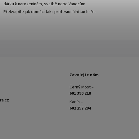
dárku k narozeninám, svatbě nebo Vánocům.
Překvapíte jak domácí tak i profesionální kuchaře.
Zavolejte nám
Černý Most –
601 390 218
ra.cz
Karlín –
602 257 294