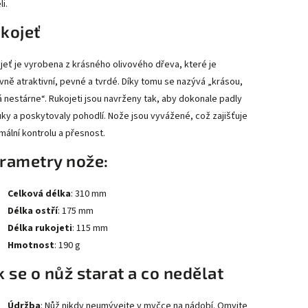
i.
kojeť
jeť je vyrobena z krásného olivového dřeva, které je
vně atraktivní, pevné a tvrdé. Díky tomu se nazývá „krásou,
á nestárne“. Rukojeti jsou navrženy tak, aby dokonale padly
uky a poskytovaly pohodlí. Nože jsou vyvážené, což zajišťuje
mální kontrolu a přesnost.
rametry nože:
Celková délka
: 310 mm
Délka ostří
: 175 mm
Délka rukojeti
: 115 mm
Hmotnost
: 190 g
k se o nůž starat a co nedělat
Údržba
: Nůž nikdy neumývejte v myčce na nádobí. Omyjte