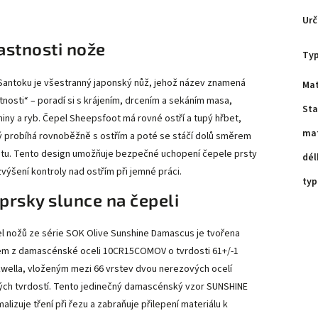
Urč
astnosti nože
Ty
Santoku je všestranný japonský nůž, jehož název znamená
Mat
 ctnosti“ – poradí si s krájením, drcením a sekáním masa,
Sta
niny a ryb. Čepel Sheepsfoot má rovné ostří a tupý hřbet,
mat
ý probíhá rovnoběžně s ostřím a poté se stáčí dolů směrem
otu. Tento design umožňuje bezpečné uchopení čepele prsty
dél
zvýšení kontroly nad ostřím při jemné práci.
typ
prsky slunce na čepeli
l nožů ze série SOK Olive Sunshine Damascus je tvořena
em z damascénské oceli 10CR15COMOV o tvrdosti 61+/-1
wella, vloženým mezi 66 vrstev dvou nerezových ocelí
ých tvrdostí. Tento jedinečný damascénský vzor SUNSHINE
alizuje tření při řezu a zabraňuje přilepení materiálu k