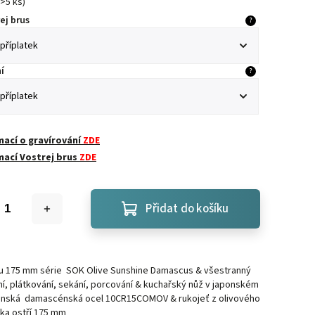
>5 ks
)
ej brus
?
í
?
mací o gravírování
ZDE
mací Vostrej brus
ZDE
Přidat do košíku
u 175 mm série SOK Olive Sunshine Damascus & všestranný
ní, plátkování, sekání, porcování & kuchařský nůž v japonském
ponská damascénská ocel
10CR15COMOV
& rukojeť z olivového
ka ostří 175 mm