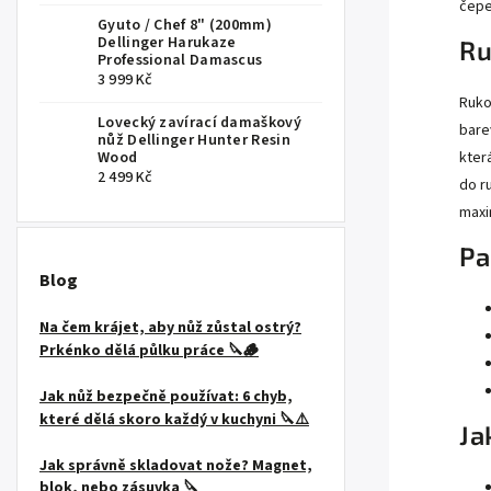
čepel
Gyuto / Chef 8" (200mm)
Dellinger Harukaze
Ru
Professional Damascus
3 999 Kč
Ruko
Lovecký zavírací damaškový
bare
nůž Dellinger Hunter Resin
Wood
kter
2 499 Kč
do r
maxi
Pa
Blog
Na čem krájet, aby nůž zůstal ostrý?
Prkénko dělá půlku práce 🔪🪵
Jak nůž bezpečně používat: 6 chyb,
které dělá skoro každý v kuchyni 🔪⚠️
Ja
Jak správně skladovat nože? Magnet,
blok, nebo zásuvka 🔪