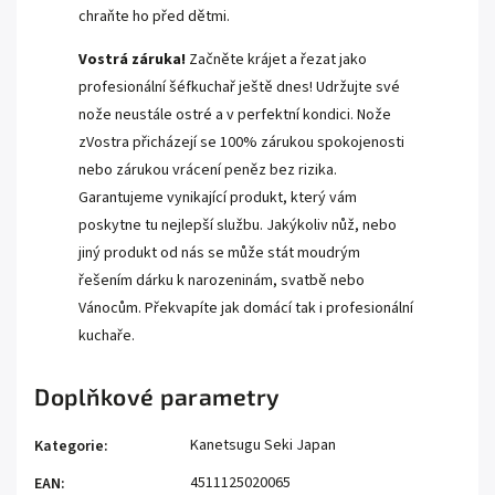
chraňte ho před dětmi.
Vostrá záruka!
Začněte krájet a řezat jako
profesionální šéfkuchař ještě dnes! Udržujte své
nože neustále ostré a v perfektní kondici. Nože
zVostra přicházejí se 100% zárukou spokojenosti
nebo zárukou vrácení peněz bez rizika.
Garantujeme vynikající produkt, který vám
poskytne tu nejlepší službu. Jakýkoliv nůž, nebo
jiný produkt od nás se může stát moudrým
řešením dárku k narozeninám, svatbě nebo
Vánocům. Překvapíte jak domácí tak i profesionální
kuchaře.
Doplňkové parametry
Kanetsugu Seki Japan
Kategorie
:
4511125020065
EAN
: