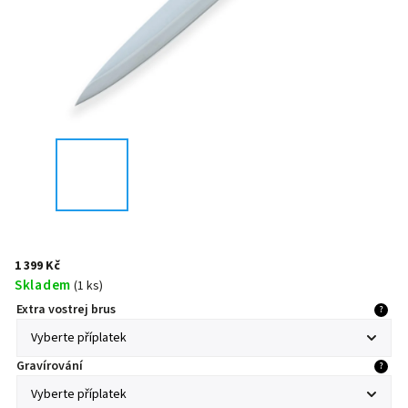
1 399 Kč
Skladem
(
1 ks
)
Extra vostrej brus
?
Gravírování
?