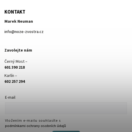
KONTAKT
Marek Neuman
info
@
noze-zvostra.cz
Zavolejte nám
Černý Most –
601 390 218
Karlín –
602 257 294
E-mail
Vložením e-mailu souhlasíte s
podmínkami ochrany osobních údajů