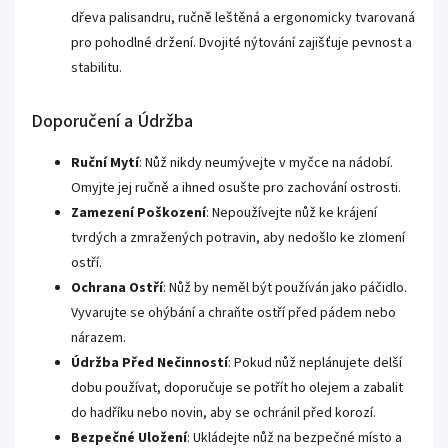
dřeva palisandru, ručně leštěná a ergonomicky tvarovaná
pro pohodlné držení. Dvojité nýtování zajišťuje pevnost a
stabilitu.
Doporučení a Údržba
Ruční Mytí
: Nůž nikdy neumývejte v myčce na nádobí.
Omyjte jej ručně a ihned osušte pro zachování ostrosti.
Zamezení Poškození
: Nepoužívejte nůž ke krájení
tvrdých a zmražených potravin, aby nedošlo ke zlomení
ostří.
Ochrana Ostří
: Nůž by neměl být používán jako páčidlo.
Vyvarujte se ohýbání a chraňte ostří před pádem nebo
nárazem.
Údržba Před Nečinností
: Pokud nůž neplánujete delší
dobu používat, doporučuje se potřít ho olejem a zabalit
do hadříku nebo novin, aby se ochránil před korozí.
Bezpečné Uložení
: Ukládejte nůž na bezpečné místo a