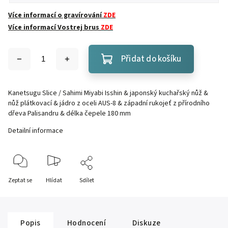
Více informací o gravírování
ZDE
Více informací Vostrej brus
ZDE
Přidat do košíku
Kanetsugu Slice / Sahimi Miyabi Isshin & japonský kuchařský nůž &
nůž plátkovací & jádro z oceli AUS-8 & západní rukojeť z přírodního
dřeva Palisandru & délka čepele 180 mm
Detailní informace
Zeptat se
Hlídat
Sdílet
Popis
Hodnocení
Diskuze