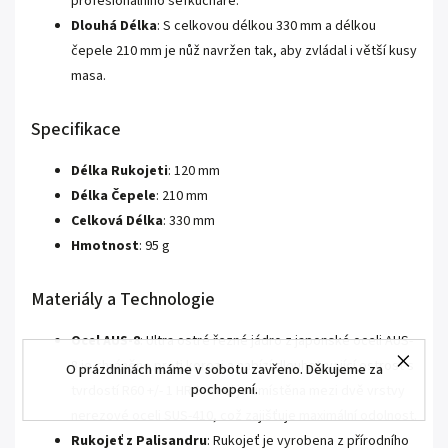
profesionálního šéfkuchaře.
Dlouhá Délka
: S celkovou délkou 330 mm a délkou
čepele 210 mm je nůž navržen tak, aby zvládal i větší kusy
masa.
Specifikace
Délka Rukojeti
: 120 mm
Délka Čepele
: 210 mm
Celková Délka
: 330 mm
Hmotnost
: 95 g
Materiály a Technologie
Ocel AUS-8
: Ultra ostré řezné jádro z japonské oceli AUS-
8 je chráněno proti korozi a nabízí dlouhotrvající ostrost s
O prázdninách máme v sobotu zavřeno. Děkujeme za
pochopení.
tvrdostí R60 +/- 1 HRC. Ocel je umístěna mezi dvě vrstvy
nerezové oceli SUS-410, což zajišťuje maximální odolnost.
Rukojeť z Palisandru
: Rukojeť je vyrobena z přírodního