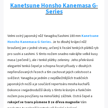
Kanetsune Honsho Kanemasa G-
Series
.
Velmi ostrý japonský nůž Yanagiba/Sashimi 180 mm
Kanetsune
Honsho Kanemasa G-Series.
Je to dlouhý krájecí nůž
broušený jen z jedné strany, určený k řezání tenkých plátků ryb
pro sushi a sashimi. S tímto nožem snadno nakrájíte velké kusy
masa ( pečeně ), ale i tenké plátky zeleniny. Jeho překrásná
elegantní tenká čepel je schopna řezat přísady v dlouhých
nepřerušovaných řezech a tím zachovat jejich celistvost a
svěžest. Yanagiba je jedním z nejdůležitějších tradičních
japonských nožů a je součástí repertoáru mnoha kuchařů.
Dokonce i nejjednodušší úkoly s tímto krásným a funkčním
nožem jsou povýšeny na mimořádný zážitek. Ostrá čepel a
rukojeť ve tvaru písmene D ze dřeva magnolie
Vám