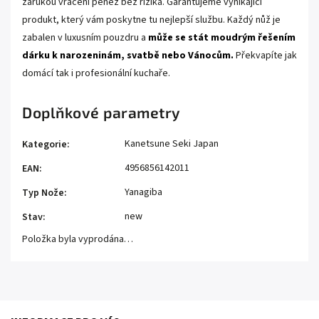
zárukou vrácení peněz bez rizika. Garantujeme vynikající
produkt, který vám poskytne tu nejlepší službu. Každý nůž je
zabalen v luxusním pouzdru a
může se stát moudrým řešením
dárku k narozeninám, svatbě nebo Vánocům.
Překvapíte jak
domácí tak i profesionální kuchaře.
Doplňkové parametry
Kanetsune Seki Japan
Kategorie
:
4956856142011
EAN
:
Yanagiba
Typ Nože
:
new
Stav
:
Položka byla vyprodána…