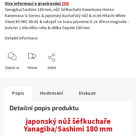
Více informací o gravírování
ZDE
Yanagiba/Sashimi 180 mm, nůž šéfkuchaře Kanetsune Honso
Kanemasa G-Series & japonský kuchařský nůž & oceli Hitachi White
Steel #3 HRC 60-61 & rukojeť ve tvaru písmene D ze dřeva magnolie -
bolster z bůvolího rohu & délka čepele 180 mm
Detailní informace
Zeptat se
Hlídat
Sdílet
Popis
Hodnocení
Diskuze
Detailní popis produktu
japonský nůž šéfkuchaře
Yanagiba/Sashimi 180 mm