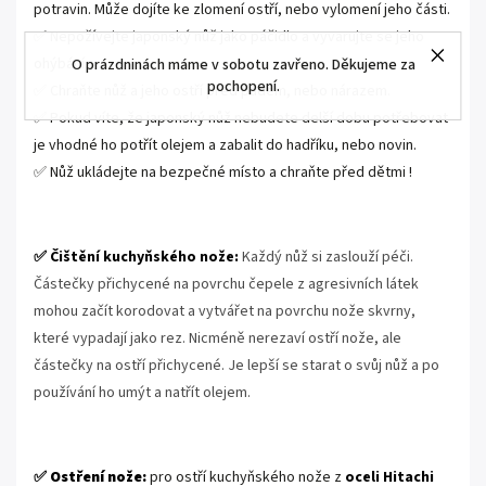
potravin. Může dojíte ke zlomení ostří, nebo vylomení jeho části.
✅ Nepožívejte japonský nůž jako páčidlo a vyvarujte se jeho
ohýbání.
O prázdninách máme v sobotu zavřeno. Děkujeme za
pochopení.
✅ Chraňte nůž a jeho ostří před pádem, nebo nárazem.
✅ Pokud víte, že japonský nůž nebudete delší dobu potřebovat
je vhodné ho potřít olejem a zabalit do hadříku, nebo novin.
✅ Nůž ukládejte na bezpečné místo a chraňte před dětmi !
.
✅ Čištění kuchyňského nože:
Každý nůž si zaslouží péči.
Částečky přichycené na povrchu čepele z agresivních látek
mohou začít korodovat a vytvářet na povrchu nože skvrny,
které vypadají jako rez. Nicméně nerezaví ostří nože, ale
částečky na ostří přichycené. Je lepší se starat o svůj nůž a po
používání ho umýt a natřít olejem.
.
✅ Ostření nože:
pro ostří kuchyňského nože z
oceli Hitachi