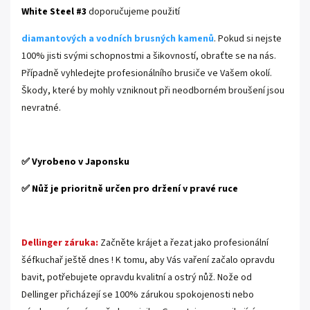
White Steel #3
doporučujeme použití
diamantových a vodních brusných kamenů
. Pokud si nejste
100% jisti svými schopnostmi a šikovností, obraťte se na nás.
Případně vyhledejte profesionálního brusiče ve Vašem okolí.
Škody, které by mohly vzniknout při neodborném broušení jsou
nevratné.
.
✅ Vyrobeno v Japonsku
✅ Nůž je prioritně určen pro držení v pravé ruce
.
Dellinger záruka:
Začněte krájet a řezat jako profesionální
šéfkuchař ještě dnes ! K tomu, aby Vás vaření začalo opravdu
bavit, potřebujete opravdu kvalitní a ostrý nůž. Nože od
Dellinger přicházejí se 100% zárukou spokojenosti nebo