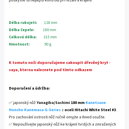
poskytne tu nejlepší kontrolu při řezání a krájení.
.
Délka rukojeti:
128 mm
Délka čepele:
180 mm
Celková délka:
315 mm
Hmotnost:
90 g
K tomuto noži doporučujeme zakoupit dřevěný kryt -
saya, kterou naleznete pod tímto odkazem
Doporučení a údržba:
✅ japonský nůž
Yanagiba/Sashimi
180 mm
Kanetsune
Honsho Kanemasa G-Series
z
oceli Hitachi White Steel #3
.
Pro zachování ostrosti nůž ručně omyjte a ihned osušte.
✅ Nepoužívejte japonský nůž ke krájení tvrdých a zmražených