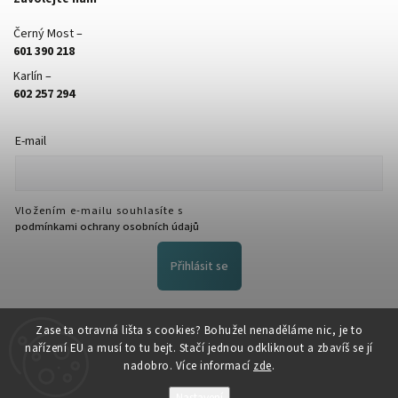
Černý Most –
601 390 218
Karlín –
602 257 294
E-mail
Vložením e-mailu souhlasíte s
podmínkami ochrany osobních údajů
Přihlásit se
FACEBOOK
Zase ta otravná lišta s cookies? Bohužel nenaděláme nic, je to
nařízení EU a musí to tu bejt. Stačí jednou odkliknout a zbavíš se jí
nadobro. Více informací
zde
.
Nastavení