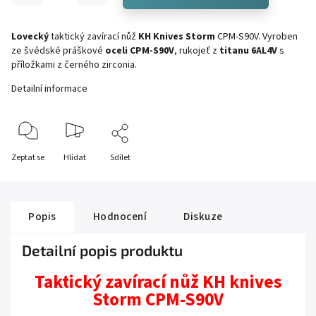
Lovecký
taktický zavírací nůž
KH Knives Storm
CPM-S90V. Vyroben
ze švédské práškové
oceli CPM-S90V
, rukojeť z
titanu 6AL4V
s
příložkami z černého zirconia.
Detailní informace
Zeptat se
Hlídat
Sdílet
Popis
Hodnocení
Diskuze
Detailní popis produktu
Taktický zavírací nůž KH knives
Storm CPM-S90V