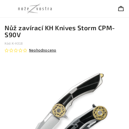
Nůž zavírací KH Knives Storm CPM-
S90V
Kód:
K-H318
Neohodnoceno