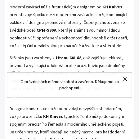
Moderní zavírací nůž s futuristickým designem od
KH Knives
představuje špičku mezi moderními zavíracími noži, kombinující
exkluzivní design a prémiové materiály. Čepel je zhotovena ze
švédské oceli
CPM-S90V
, která je známá svou mimořádnou
odolností vůči opotřebení a schopností dlouhodobě držet ostří,
což z něj činí ideální volbu pro náročné uživatele a sběratele.
Střenky jsou vyrobeny z
titanu 6AL4V
, což zajišťuje lehkost,
pevnost a vynikající odolnost proti korozi. Navíc jsou doplněny
příložkami z
černého zirconia
, které dodávají noži luxusní
vzhled a zvyšují jeho mechanickou odolnost. Kombinace těchto
O prázdninách máme v sobotu zavřeno. Děkujeme za
pochopení.
high-tech materiálů zaručuje nejen funkčnost, ale i estetický
zážitek.
Design a konstrukce nože odpovídají nejvyšším standardům,
což je pro značku
KH Knives
typické. Tento nůž je dokonalým
spojením precizního řemesla a moderního uměleckého pojetí.
Je určen pro ty, kteří hledají jedinečný nástroj pro každodenní