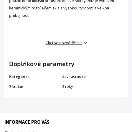
použití nebo luxusní přírůstek do své sbírky. Nůž je vybaven
keramickým rozbíječem skla s vysokou tvrdostí a velkou
průbojností.
Chci se dozvědět víc
Doplňkové parametry
Zavírací nože
Kategorie
:
2 roky
Záruka
:
INFORMACE PRO VÁS