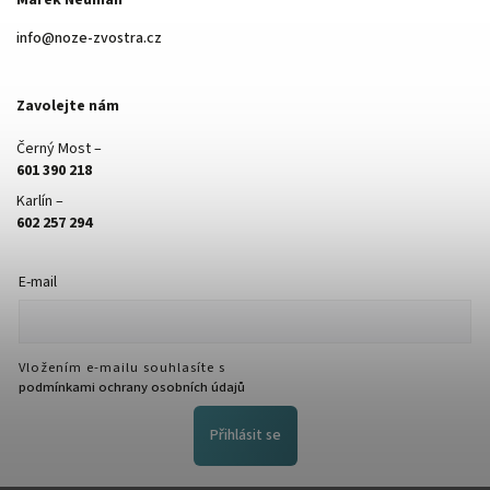
info
@
noze-zvostra.cz
Zavolejte nám
Černý Most –
601 390 218
Karlín –
602 257 294
E-mail
Vložením e-mailu souhlasíte s
podmínkami ochrany osobních údajů
Přihlásit se