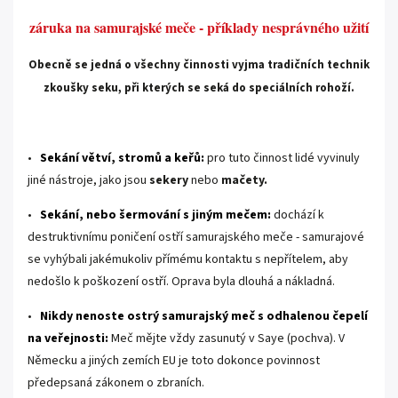
záruka na samurajské meče - příklady nesprávného užití
Obecně se jedná o všechny činnosti vyjma tradičních technik
zkoušky seku, při kterých se seká do speciálních rohoží.
.
•
Sekání větví, stromů a keřů:
pro tuto činnost lidé vyvinuly
jiné nástroje, jako jsou
sekery
nebo
mačety
.
•
Sekání, nebo šermování s jiným mečem:
dochází k
destruktivnímu poničení ostří samurajského meče - samurajové
se vyhýbali jakémukoliv přímému kontaktu s nepřítelem, aby
nedošlo k poškození ostří. Oprava byla dlouhá a nákladná.
•
Nikdy nenoste ostrý samurajský meč s odhalenou čepelí
na veřejnosti:
Meč mějte vždy zasunutý v Saye (pochva). V
Německu a jiných zemích EU je toto dokonce povinnost
předepsaná zákonem o zbraních.