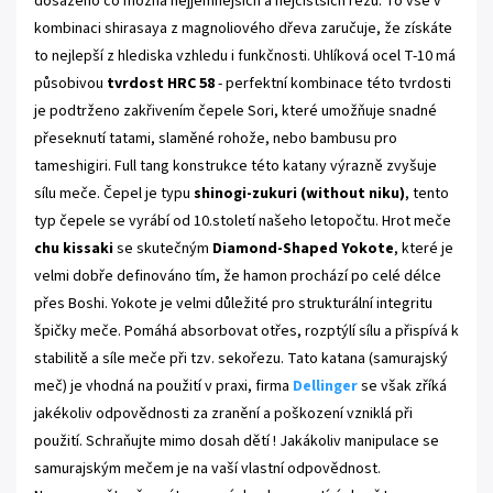
dosaženo co možná nejjemnějších a nejčistších řezů. To vše v
kombinaci shirasaya z magnoliového dřeva zaručuje, že získáte
to nejlepší z hlediska vzhledu i funkčnosti. Uhlíková ocel T-10 má
působivou
tvrdost HRC 58
- perfektní kombinace této tvrdosti
je podtrženo zakřivením čepele Sori, které umožňuje snadné
přeseknutí tatami, slaměné rohože, nebo bambusu pro
tameshigiri. Full tang konstrukce této katany výrazně zvyšuje
sílu meče.
Čepel je typu
shinogi-zukuri (without niku)
, tento
typ čepele se vyrábí od 10.století našeho letopočtu. Hrot meče
chu kissaki
se skutečným
Diamond-Shaped Yokote
, které je
velmi dobře definováno tím, že hamon prochází po celé délce
přes Boshi. Yokote je velmi důležité pro strukturální integritu
špičky meče. Pomáhá absorbovat otřes, rozptýlí sílu a přispívá k
stabilitě a síle meče při tzv. sekořezu
. Tato katana (samurajský
meč) je vhodná na použití v praxi, firma
Dellinger
se však zříká
jakékoliv odpovědnosti za zranění a poškození vzniklá při
použití. Schraňujte mimo dosah dětí ! Jakákoliv manipulace se
samurajským mečem je na vaší vlastní odpovědnost.