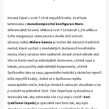
.
Kovaná čepel z oceli T-10 té nejvyšší kvality. Ocel byla
laminována v
monokompositní konfiguraci Maru
-
diferenciálně tvrzená. Uhlíková ocel T-10 (obsah 1,1% uhlíku a
0,4% manganu) je velmi pevná a skvěle drží ostrost.
Výrazný reálný
Midare hamon
je tvořen dle dávných tradičních
metod, které vychází z mnohaletých zkušeností kovářského
mistra, který výrobou této nádherné zbraně strávil několik dnů.
Vše na tomto meči je individuálně zhotoveno, včetně saye a
habaki, jsou použity nejkvalitnější komponenty, včetně
špičkového laku na sayu, japonského hedvábí a skutečné rejnočí
kůže nejvyšší kvality. Jedná se o špičkovou repliku
samurajského meče, která je vhodná k sekovým zkouškám a lze
ji rozložit na jednotlivé části. Tato čepel byla vyzkoušena a
testována tak, aby odstranila vše co jí stojí v cestě !
Sori
(zakřivení čepele)
je speciálně navrženo tak, aby bylo