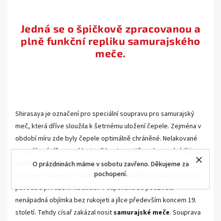
..
Jedná se o špičkově zpracovanou a
plně funkční repliku samurajského
meče.
..
.
Shirasaya je označení pro speciální soupravu pro samurajský
meč, která dříve sloužila k šetrnému uložení čepele. Zejména v
období míru zde byly čepele optimálně chráněné. Nelakované
magnóliové dřevo pohlcuje vlhkost uvvnitř pochvy, odvádí ji ven
a chrání tak čepel před rzí. Mnoho souprav shirasaya bylo
O prázdninách máme v sobotu zavřeno. Děkujeme za
pochopení.
opatřeno "sayagaki", nápisem, který uváděl informace o kováři,
původu a přiřazení. Na ulicích v Japonsku se používala
nenápadná objímka bez rukojeti a jílce především koncem 19.
století. Tehdy císař zakázal nosit
samurajské meče
. Souprava