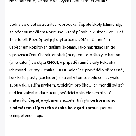
Nezapomeňte, že máte ve svých rukou smrtící zbraň !
.
Jedná se o velice zdařilou reprodukci čepele školy Ichimondji,
založenou mečířem Norimune, která působila v Bizenu ve 13 až
14. století. Později byl její styl práce s větším či menším
úspěchem kopírován dalšími školami, jako například Ishido
v provincii Ómi. Charakteristickým rysem této školy je hamon
(linie kalení) ve stylu
CHOJI
, v případě ranné školy Fukuoka
Ichimondji ve stylu chúka CHOJI. Kalení se provádělo přirozeně,
bez kalící pasty (cuchidori) a kalení v tomto stylu se nazývalo
zubu yaki. Dalším prvkem, typickým pro školu Ichimondji byl stín
nad linií kalení midare ucuri, svědčící o skvělé senzitivitě
materiálu. Čepel je vybavená excelentní rytinou
horimono
s námětem tříprstého draka ha-agari tatsu
s perlou
omnipotence hóju.
.