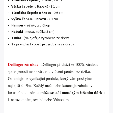
•
Tloušťka čepele
(u Habaki) - 0.9 cm
•
Výška čepele
(u Habaki) - 3.1 cm
•
Tloušťka čepele u hrotu
- 0.6 cm
•
Výška čepele u hrotu
- 2.3 cm
•
Hamon
- reálný, typ Choji
•
Habaki
- mosaz (délka 3 cm)
•
Tsuka
-
(rukojeť)
je vyrobena ze dřeva
•
Saya
–
(plášť - obal)
je vyrobena ze dřeva
.
Dellinger záruka:
Dellinger přichází se 100% zárukou
spokojenosti nebo zárukou vrácení peněz bez rizika.
Garantujeme vynikající produkt, který vám poskytne tu
nejlepší službu. Každý meč, nebo katana je zabalen v
může se stát moudrým řešením dárku
luxusním pouzdru a
k narozeninám, svatbě nebo Vánocům.
.