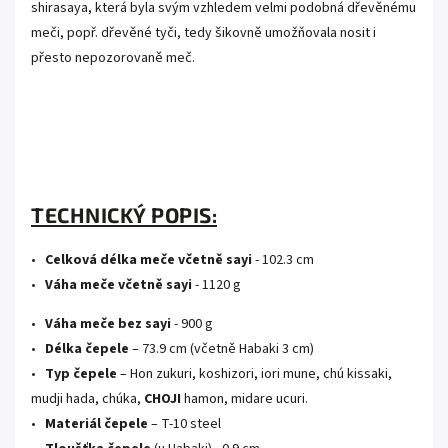
shirasaya, která byla svým vzhledem velmi podobná dřevěnému
meči, popř. dřevěné tyči, tedy šikovně umožňovala nosit i
přesto nepozorovaně meč.
..
.
.
TECHNICKÝ POPIS:
•
Celková délka meče včetně sayi
- 102.3 cm
•
Váha meče včetně sayi
- 1120 g
•
Váha meče bez sayi
- 900 g
•
Délka čepele
– 73.9 cm (včetně Habaki 3 cm)
•
Typ čepele
– Hon zukuri, koshizori, iori mune, chú kissaki,
mudji hada, chúka,
CHOJI
hamon, midare ucuri.
•
Materiál čepele
– T-10 steel