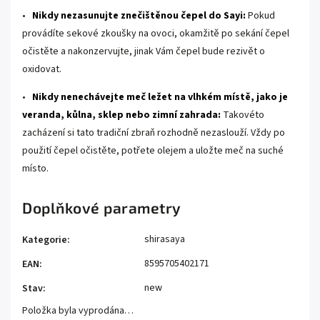
•
Nikdy nezasunujte znečištěnou čepel do Sayi:
Pokud
provádíte sekové zkoušky na ovoci, okamžitě po sekání čepel
očistěte a nakonzervujte, jinak Vám čepel bude rezivět o
oxidovat.
•
Nikdy nenechávejte meč ležet na vlhkém místě, jako je
veranda, kůlna, sklep nebo zimní zahrada:
Takovéto
zacházení si tato tradiční zbraň rozhodně nezaslouží. Vždy po
použití čepel očistěte, potřete olejem a uložte meč na suché
místo.
Doplňkové parametry
shirasaya
Kategorie
:
8595705402171
EAN
:
new
Stav
:
Položka byla vyprodána…