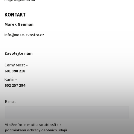
KONTAKT
Marek Neuman
info
@
noze-zvostra.cz
Zavolejte nám
Černý Most –
601 390 218
Karlín –
602 257 294
E-mail
Vložením e-mailu souhlasíte s
podmínkami ochrany osobních údajů