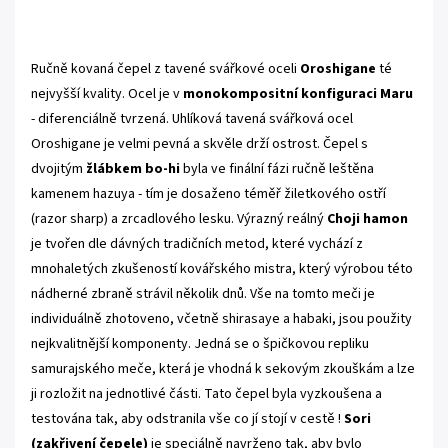
.
Ručně kovaná čepel z tavené svářkové oceli
Oroshigane
té
nejvyšší kvality. Ocel je v
monokompositní konfiguraci Maru
- diferenciálně tvrzená. Uhlíková tavená svářková ocel
Oroshigane je velmi pevná a skvěle drží ostrost. Čepel s
dvojitým
žlábkem bo-hi
byla ve finální fázi ručně leštěna
kamenem hazuya - tím je dosaženo téměř žiletkového ostří
(razor sharp) a zrcadlového lesku.
Výrazný reálný
Choji hamon
je tvořen dle dávných tradičních metod, které vychází z
mnohaletých zkušeností kovářského mistra, který výrobou této
nádherné zbraně strávil několik dnů. Vše na tomto meči je
individuálně zhotoveno, včetně shirasaye a habaki, jsou použity
nejkvalitnější komponenty. Jedná se o špičkovou repliku
samurajského meče, která je vhodná k sekovým zkouškám a lze
ji rozložit na jednotlivé části. Tato čepel byla vyzkoušena a
testována tak, aby odstranila vše co jí stojí v cestě !
Sori
(zakřivení čepele)
je speciálně navrženo tak, aby bylo