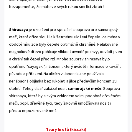
Nezapomeňte, že máte ve svých rukou smrtící zbraň !
.
Shirasaya
je označení pro speciální soupravu pro samurajský
meč, která dříve sloužila k šetrnému uložení čepele. Zejména v
období míru zde byly čepele optimálně chráněné. Nelakované
magnóliové dřevo pohlcuje vlhkost uvvnitř pochvy, odvádí ji ven
a chrání tak čepel před rzí. Mnoho souprav shirasaya bylo
opatřeno "sayagaki", nápisem, který uváděl informace o kováři,
původu a přiřazení. Na ulicích v Japonsku se používala
nenápadná objímka bez rukojeti a jílce především koncem 19.
století. Tehdy císař zakázal nosit
samurajské meče
. Souprava
shirasaya, která byla svým vzhledem velmi podobná dřevěnému
meči, popř. dřevěné tyči, tedy šikovně umožňovala nosit i
přesto nepozorovaně meč.
Tvary hrotů (kissaki)