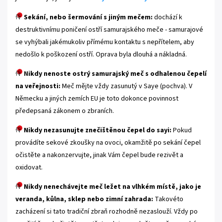
Sekání, nebo šermování s jiným mečem:
dochází k
destruktivnímu poničení ostří samurajského meče - samurajové
se vyhýbali jakémukoliv přímému kontaktu s nepřítelem, aby
nedošlo k poškození ostří. Oprava byla dlouhá a nákladná.
N
ikdy nenoste ostrý samurajský meč s odhalenou čepelí
na veřejnosti:
Meč mějte vždy zasunutý v Saye (pochva). V
Německu a jiných zemích EU je toto dokonce povinnost
předepsaná zákonem o zbraních.
Nikdy nezasunujte znečištěnou čepel do sayi:
Pokud
provádíte sekové zkoušky na ovoci, okamžitě po sekání čepel
očistěte a nakonzervujte, jinak Vám čepel bude rezivět a
oxidovat.
Nikdy nenechávejte meč ležet na vlhkém místě, jako je
veranda, kůlna, sklep nebo zimní zahrada:
Takovéto
zacházení si tato tradiční zbraň rozhodně nezaslouží. Vždy po