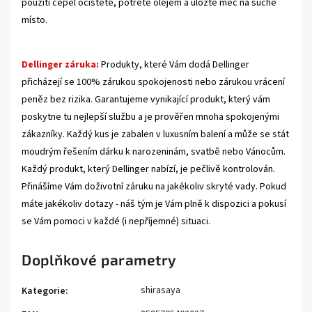
použití čepel očistěte, potřete olejem a uložte meč na suché
místo.
Dellinger záruka:
Produkty, které Vám dodá Dellinger
přicházejí se 100% zárukou spokojenosti nebo zárukou vrácení
peněz bez rizika. Garantujeme vynikající produkt, který vám
poskytne tu nejlepší službu a je prověřen mnoha spokojenými
zákazníky. Každý kus je zabalen v luxusním balení a může se stát
moudrým řešením dárku k narozeninám, svatbě nebo Vánocům.
Každý produkt, který Dellinger nabízí, je pečlivě kontrolován.
Přinášíme Vám doživotní záruku na jakékoliv skryté vady. Pokud
máte jakékoliv dotazy - náš tým je Vám plně k dispozici a pokusí
se Vám pomoci v každé (i nepříjemné) situaci.
Doplňkové parametry
shirasaya
Kategorie
: