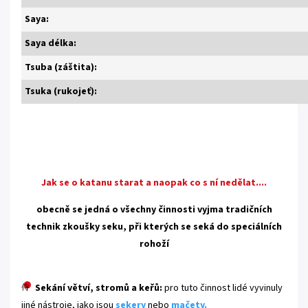
Saya:
Saya délka:
Tsuba (záštita):
Tsuka (rukojeť):
Jak se o katanu starat a naopak co s ní nedělat....
obecně se jedná o všechny činnosti vyjma tradičních
technik zkoušky seku, při kterých se seká do speciálních
rohoží
Sekání větví, stromů a keřů:
pro tuto činnost lidé vyvinuly
jiné nástroje, jako jsou
sekery
nebo
mačety
.