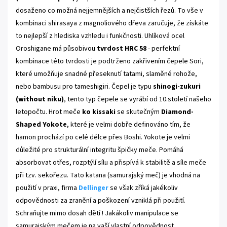
dosaženo co možná nejjemnějších a nejčistších řezů. To vše v
kombinaci shirasaya z magnoliového dřeva zaručuje, že získáte
to nejlepší z hlediska vzhledu i funkčnosti. Uhlíková ocel
Oroshigane má působivou
tvrdost HRC 58
- perfektní
kombinace této tvrdosti je podtrženo zakřivením čepele Sori,
které umožňuje snadné přeseknutí tatami, slaměné rohože,
nebo bambusu pro tameshigiri.
Čepel je typu
shinogi-zukuri
(without niku)
, tento typ čepele se vyrábí od 10.století našeho
letopočtu. Hrot meče
ko kissaki
se skutečným
Diamond-
Shaped Yokote
, které je velmi dobře definováno tím, že
hamon prochází po celé délce přes Boshi. Yokote je velmi
důležité pro strukturální integritu špičky meče. Pomáhá
absorbovat otřes, rozptýlí sílu a přispívá k stabilitě a síle meče
při tzv. sekořezu
. Tato katana (samurajský meč) je vhodná na
použití v praxi, firma
Dellinger
se však zříká jakékoliv
odpovědnosti za zranění a poškození vzniklá při použití.
Schraňujte mimo dosah dětí ! Jakákoliv manipulace se
samurajským mečem je na vaší vlastní odpovědnost.