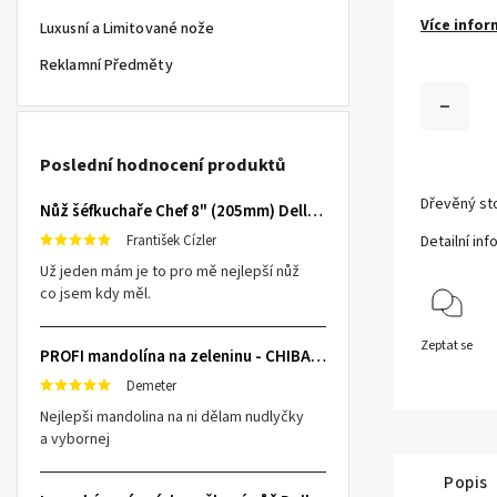
Více infor
Luxusní a Limitované nože
Reklamní Předměty
Poslední hodnocení produktů
Dřevěný sto
Nůž šéfkuchaře Chef 8" (205mm) Dellinger TOIVO - Professional Damascus
František Cízler
Detailní in
Už jeden mám je to pro mě nejlepší nůž
co jsem kdy měl.
Zeptat se
PROFI mandolína na zeleninu - CHIBA Japan, sengiri slicekun
Demeter
Nejlepši mandolina na ni dělam nudlyčky
a vybornej
Popis