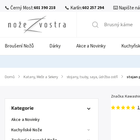
📞 Černý Most:
📞 Karlín:
⌨️ Napište ná
601 390 218
602 257 294
Broušení Nožů
Dárky
Akce a Novinky
Kuchyňsk
Domů
/
Katany, Meče a Sekery
/
stojany, tsuby, saya, údržba ostří
/
stojan 
Značka:
Kawash
1
Kategorie
Akce a Novinky
Kuchyňské Nože