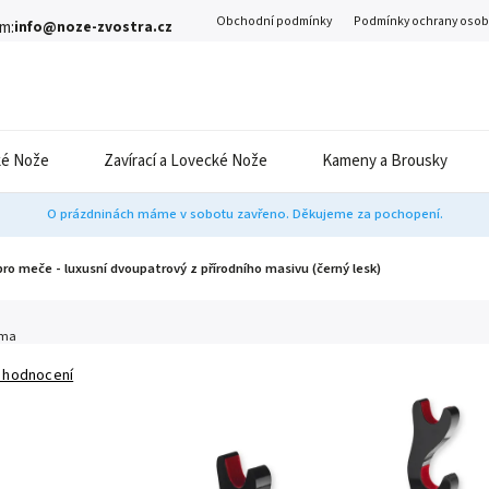
Obchodní podmínky
Podmínky ochrany osob
m:
info@noze-zvostra.cz
é Nože
Zavírací a Lovecké Nože
Kameny a Brousky
O prázdninách máme v sobotu zavřeno. Děkujeme za pochopení.
pro meče - luxusní dvoupatrový z přírodního masivu (černý lesk)
ima
 hodnocení