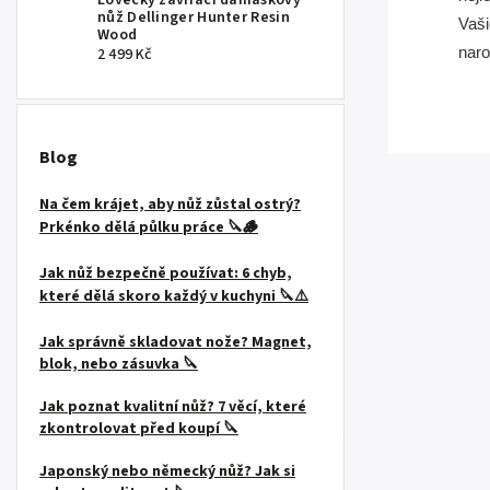
nůž Dellinger Hunter Resin
Vaši
Wood
2 499 Kč
nar
Blog
Na čem krájet, aby nůž zůstal ostrý?
Prkénko dělá půlku práce 🔪🪵
Jak nůž bezpečně používat: 6 chyb,
které dělá skoro každý v kuchyni 🔪⚠️
Jak správně skladovat nože? Magnet,
blok, nebo zásuvka 🔪
Jak poznat kvalitní nůž? 7 věcí, které
zkontrolovat před koupí 🔪
Japonský nebo německý nůž? Jak si