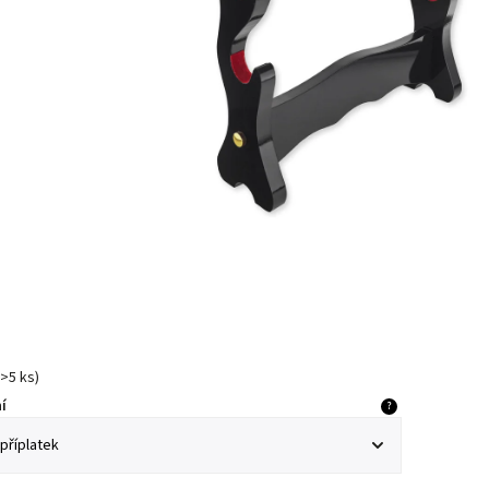
>5 ks
)
í
?