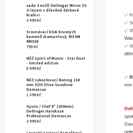
.
sada 3 nožů Dellinger Mirror SS
3-layers v dřevěné dárkové
krabici
✅
P
3 499 Kč
✅ St
✅ Vh
Srovnávací blok brusných
kamenů diamantový, RISAM
Waki
RM028
✅ Va
799 Kč
dětm
Nůž Spirit of Munro - Star Dust
- limited edition
.
8 999 Kč
✅
R
Nůž vykosťovací Boning 130
mm SOK Olive Sunshine
mm
Damascus
1 399 Kč
.
Gyuto / Chef 8" (200mm)
Dell
Dellinger Harukaze
Professional Damascus
spok
3 999 Kč
Gara
nejl
Lovecký zavírací damaškový