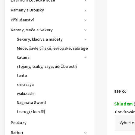
Zavírací a Lovecké Nože
Kameny a Brousky
Příslušenství
Katany, Meče a Sekery
Sekery, kladiva a mačety
Meče, šavle čínské, evropské, sabrage
katana
stojany, tsuby, saya, údržba ostří
tanto
shirasaya
999 Kč
wakizashi
Naginata Sword
Skladem
(
tsurugi / ken 剣
Gravírován
Poukazy
Barber