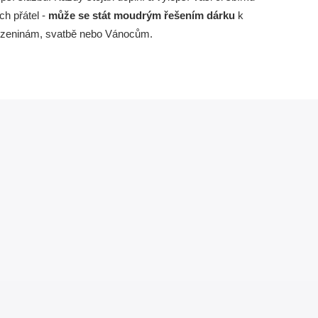
ch přátel -
může se stát moudrým řešením dárku
k
ozeninám, svatbě nebo Vánocům.