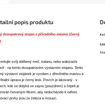
tailní popis produktu
D
ý dvoupatrový stojan z přírodního masivu (černý
Kat
)
EA
Sta
entujte svůj oblíbený meč, katanu, nebo wakizashi
ově - na tomto dvoupatrovém výstavním stojanu. Tento
ný výstavní stojánek je vyroben z dřevěného masivu a
 finální úprava je černý lesk. Povrch je lakovaný - v
ech, kde se dotýká se sayou (pouzdrem) a čepelí je
trován červeným filcem, aby nedocházelo k odření.
ovací prvky jsou ze železa a mosazi.