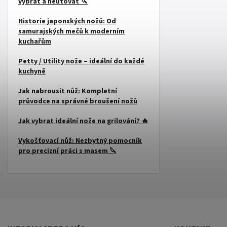
vybrat a nelitovat 🔪
Historie japonských nožů: Od
samurajských mečů k moderním
kuchařům
Petty / Utility nože – ideální do každé
kuchyně
Jak nabrousit nůž: Kompletní
průvodce na správné broušení nožů
Jak vybrat ideální nože na grilování? 🔥
Vykošťovací nůž: Nezbytný pomocník
pro precizní práci s masem 🔪