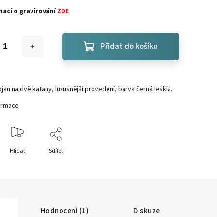
mací o gravírování
ZDE
Přidat do košíku
jan na dvě katany, luxusnější provedení, barva černá lesklá.
formace
Hlídat
Sdílet
Hodnocení (1)
Diskuze