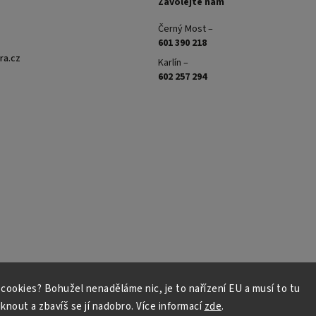
Zavolejte nám
Černý Most –
601 390 218
ra.cz
Karlín –
602 257 294
s cookies? Bohužel nenaděláme nic, je to nařízení EU a musí to tu
iknout a zbavíš se jí nadobro. Více informací
zde
.