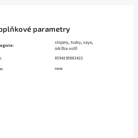
oplňkové parametry
stojany, tsuby, saya,
egorie
:
údržba ostří
8594195883422
N
:
new
v
: