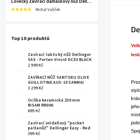
Lovecký zavírací damaškový nůž Dellinger Damask Star
Michal Vašiček
De
Top 10 produktů
Velk
Zavírací taktický nůž Dellinger
lesk
SAS - Forten Vincid DC53 BLACK
2 999 Kč
.
ZAVÍRACÍ NŮŽ SANTOKU OLIVE
GUILLOTINE AUS-10 SANMAI
Prez
3 299 Kč
styl
krás
Ocílka keramická 250 mm
RISAM RR006
jeho
699 Kč
míst
Zavírací snídaňový "pocket
pols
patlanůž" Dellinger Easy - Red
Spoj
399 Kč