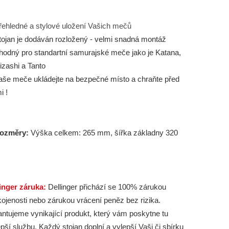
řehledné a stylové uložení Vašich mečů
ojan je dodáván rozložený - velmi snadná montáž
odný pro standartní samurajské meče jako je Katana,
zashi a Tanto
še meče ukládejte na bezpečné místo a chraňte před
i !
ozměry:
Výška celkem: 265 mm, šířka základny 320
inger záruka:
Dellinger přichází se 100% zárukou
ojenosti nebo zárukou vrácení peněz bez rizika.
ntujeme vynikající produkt, který vám poskytne tu
epší službu. Každý stojan doplní a vylepší Vaši či sbírku