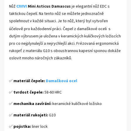
Nůž
CIVIVI
Mini Asticus Damascus
je elegantní nůž EDC s
taktickou čepelí. Na tento nůž se můžete jednoznačně
spolehnout v každé situaci. Je to nůž, který byl vytvořen
účelově pro každodenní práci. Čepel z damaškové oceli
s
dutým výbrusem je uložena v keramických kuličkových ložiscích
pro co nejplynulejší a nejrychlejší akci. Frézovaná ergonomická
rukojeť z materiálu G10 s oboustrannou kapesní sponou dokáže
oslovit mnoho náročných zákazníků.
.
✅
materiál čepele:
Damašková ocel
✅
tvrdost čepele:
58-60 HRC
✅
mechanika zavírání:
keramické kuličkové ložisko
✅
materiál rukojeti:
G10
✅
pojistka:
liner lock