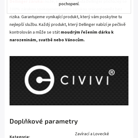
Dellinger záruka:
nože, které Vám dodá Dellinger přicházejí se
pochopení.
100% zárukou spokojenosti nebo zárukou vrácení peněz bez
rizika. Garantujeme vynikající produkt, který vám poskytne tu
nejlepší službu. Každý produkt, který Dellinger nabízí je pečlivě
kontrolován a může se stát
moudrým řešením dárku k
narozeninám, svatbě nebo Vánocům.
Doplňkové parametry
Zavírací a Lovecké
Kategorie
: