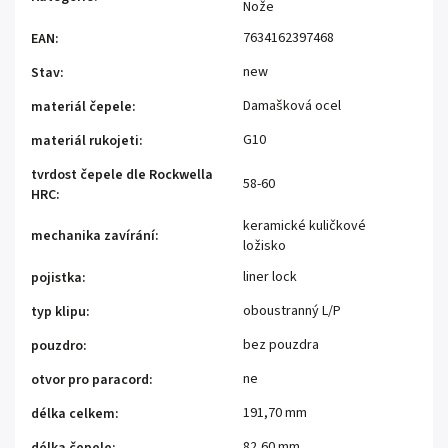
Nože
7634162397468
EAN
:
new
Stav
:
Damašková ocel
materiál čepele
:
G10
materiál rukojeti
:
tvrdost čepele dle Rockwella
58-60
HRC
:
keramické kuličkové
mechanika zavírání
:
ložisko
liner lock
pojistka
:
oboustranný L/P
typ klipu
:
bez pouzdra
pouzdro
:
ne
otvor pro paracord
:
191,70 mm
délka celkem
:
82,60 mm