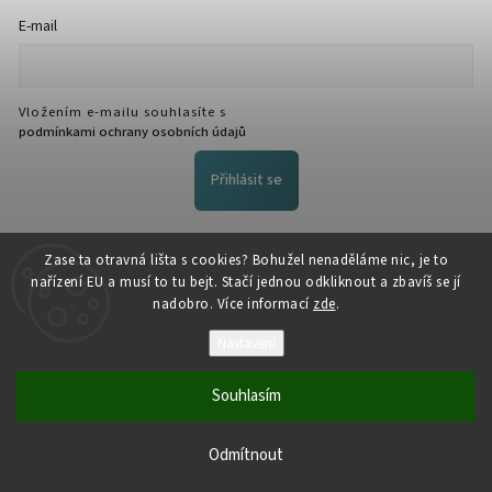
E-mail
Vložením e-mailu souhlasíte s
podmínkami ochrany osobních údajů
Přihlásit se
FACEBOOK
Zase ta otravná lišta s cookies? Bohužel nenaděláme nic, je to
nařízení EU a musí to tu bejt. Stačí jednou odkliknout a zbavíš se jí
nadobro. Více informací
zde
.
Nastavení
Souhlasím
Copyright 2026
NožeZvostra
. Všechna práva vyhrazena.
Odmítnout
Vytvořil
Shoptet
| Design
Shoptak.cz