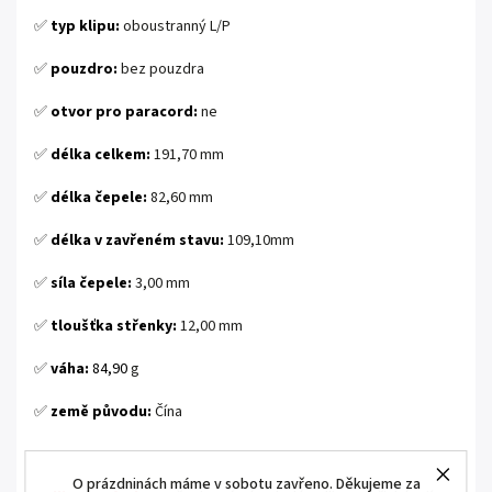
✅
typ klipu:
oboustranný L/P
✅
pouzdro:
bez pouzdra
✅
otvor pro paracord:
ne
✅
délka celkem:
191,70 mm
✅
délka čepele:
82,60 mm
✅
délka v zavřeném stavu:
109,10mm
✅
síla čepele:
3,00 mm
✅
tloušťka střenky:
12,00 mm
✅
váha:
84,90
g
✅
země původu:
Čína
.
O prázdninách máme v sobotu zavřeno. Děkujeme za