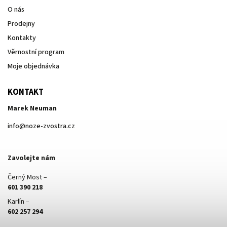
O nás
Prodejny
Kontakty
Věrnostní program
Moje objednávka
KONTAKT
Marek Neuman
info
@
noze-zvostra.cz
Zavolejte nám
Černý Most –
601 390 218
Karlín –
602 257 294