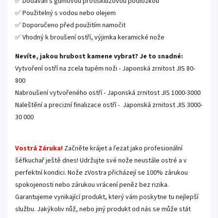
✅ Dodáván s gumovou protiskluzovou podložkou
✅ Použitelný s vodou nebo olejem
✅ Doporučeno před použitím namočit
✅ Vhodný k broušení ostří, výjimka keramické nože
Nevíte, jakou hrubost kamene vybrat? Je to snadné:
Vytvoření ostří na zcela tupém noži - Japonská zrnitost JIS 80-
800
Nabroušení vytvořeného ostří - Japonská zrnitost JIS 1000-3000
Naleštění a precizní finalizace ostří - Japonská zrnitost JIS 3000-
30 000
Vostrá Záruka!
Začněte krájet a řezat jako profesionální
šéfkuchař ještě dnes! Udržujte své nože neustále ostré a v
perfektní kondici. Nože zVostra přicházejí se 100% zárukou
spokojenosti nebo zárukou vrácení peněz bez rizika.
Garantujeme vynikající produkt, který vám poskytne tu nejlepší
službu. Jakýkoliv nůž, nebo jiný produkt od nás se může stát