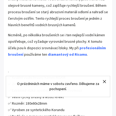
olejové brusné kameny, což zajišťuje rychlejší broušení. Během
procesu broušení se starý abrazivní materiál odlomí a nahradí se
čerstvým ostřím. Tento rychlejší proces broušení je jedním z
hlavních benefitů vodních brusných kamenů.
Nicméně, po několika broušeních se i ten nejlepší vodní kámen
opotřebuje, což vyžaduje vyrovnání brusné plochy. K tomuto
účelu jsou k dispozici srovnávací bloky. My při
profesionálním
broušení
používáme ten
diamantový od Risamu
.
.
✅ Kvalitní vodní brusný kámen RISAM
O prázdninách máme v sobotu zavřeno. Děkujeme za
✅ Zrnitost: JIS 2000/5000
pochopení.
✅ Extrémně nízké opotřebení, dlouhá životnost
✅ Velmi rychlý brusný a leštící efekt
✅ Rozměr: 180x60x28mm
✅ Vyroben ze syntetického Korundu