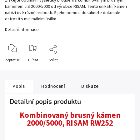
Získejte optimální výsledky broušení s kombinovaným brusným
kamenem JIS 2000/5000 od výrobce RISAM. Tento unikátní kámen
nabízí dvě různé hrubosti. S jeho pomocí dosáhnete dokonalé
ostrosti s minimálním úsilím.
Detailní informace
Zeptat se
Hlídat
Sdílet
Popis
Hodnocení
Diskuze
Detailní popis produktu
Kombinovaný brusný kámen
2000/5000, RISAM RW252
.