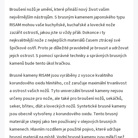
Broušení nožů je umění, které přináší nový život vašim
nejvěrnějším nástrojům. S brusným kamenem japonského typu
RISAM mohou vaše kuchyňské, kuchařské a lovecké nože
zazářit ostrostí, jakou jste si vždy přáli. Dokonce i ty
nejkvalitnější nože z nejlepších materiálů časem ztrácejí své
špičkové ostří. Proto je důležité pravidelně je brousit a udržovat
jejich ostrost. S pomocí správné techniky a správných brusných
kamenů bude tento úkol hračkou.
Brusné kameny RISAM jsou vyráběny z vysoce kvalitního
korundového oxidu hlinitého, což zaručuje maximální trvanlivost
a ostrost vašich nožů. Tyto univerzální brusné kameny nejsou
určeny pouze pro nože, ale také pro broušení nožů, sekáčků,
seker, břitev, dlát a loveckých nožů. Syntetické brusné kameny
jsou obecně vytvořeny z korundového oxidu. Tento brusný
materiál je stejný jako ten používaný v olejových brusných
kamenech. Hlavním rozdílem je použité pojivo, které udržuje
brusný materiál na místě. Vodní brusné kameny jsou měkčí než