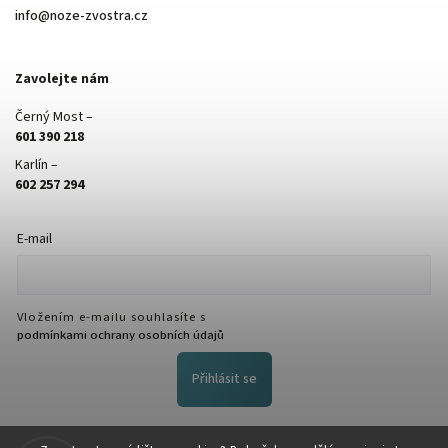
info
@
noze-zvostra.cz
Zavolejte nám
Černý Most –
601 390 218
Karlín –
602 257 294
E-mail
Vložením e-mailu souhlasíte s
podmínkami ochrany osobních údajů
Přihlásit se