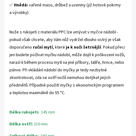
✅
Hnědá:
vařené maso, drůbež a uzeniny (již hotové pokrmy
a výrobky)
Nože s rukojetí z materiálu PPC lze umývat v myčce nádobí -
pokud však chcete, aby Vám nůž vydržel dlouho ostrý je však
doporučeno
ruční mytí
, které
je k noži šetrnější
. Pokud přeci
jen budete požívat myčku nádobí, může dojít k poškození nožů,
narazí-li během procesu mytí na jiné příbory, talíře, hrnce, nebo
pánve. Při vkládání nádobí do myčky je tedy nezbytné
zkontrolovat, zda se ostří nožů nemohou dotýkat jiných
předmětů. Případné použití myčky s ekonomickým programem
a teplotou maximálně do 55 °C.
Délka rukojeti:
145 mm
Délka ostří:
210 mm
Celková délka:
340 mm