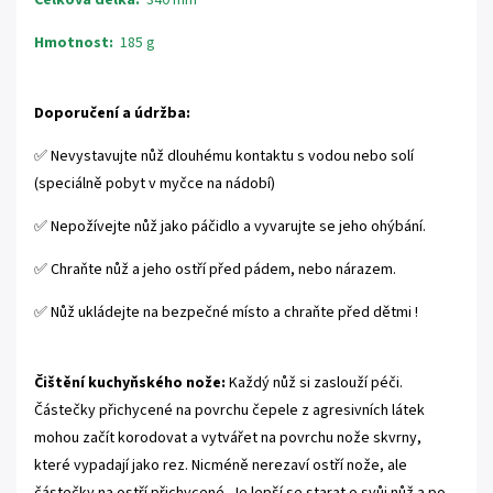
Hmotnost:
185 g
Doporučení a údržba:
✅ Nevystavujte nůž dlouhému kontaktu s vodou nebo solí
(speciálně pobyt v myčce na nádobí)
✅ Nepožívejte nůž jako páčidlo a vyvarujte se jeho ohýbání.
✅ Chraňte nůž a jeho ostří před pádem, nebo nárazem.
✅ Nůž ukládejte na bezpečné místo a chraňte před dětmi !
Čištění kuchyňského nože:
Každý nůž si zaslouží péči.
Částečky přichycené na povrchu čepele z agresivních látek
mohou začít korodovat a vytvářet na povrchu nože skvrny,
které vypadají jako rez. Nicméně nerezaví ostří nože, ale
částečky na ostří přichycené. Je lepší se starat o svůj nůž a po