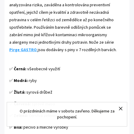
analyzována rizika, zaváděna a kontrolována preventivní
opatření, jejichž cílem je kvalitní a zdravotně nezávadná
potravina v celém řetězci od zemědělce až po konečného
spotřebitele. Používáním barevně odlišných pomůcek se
zabrání mimo jiné křížové kontaminaci mikroorganismy
a alergeny mezi jednotlivými druhy potravin. Nože ze série
Pirge GASTRO
jsou dodávány s piny v 7 rozdílných barvách.
✅
Černá:
všeobecné využití
✅
Modrá:
ryby
✅
Žlutá:
syrová drůbež
✅
Červená:
syrové maso
O prázdninách máme v sobotu zavřeno. Děkujeme za
✅
Zelená:
čerstvá zelenina a ovoce
pochopení.
✅
Bílá:
pečivo a mléčné výrobky