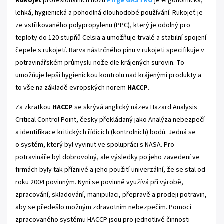
Rukojeť
profesionálních nožů
Pirge GASTRO
je ergonomická,
lehká, hygienická a pohodlná dlouhodobé používání. Rukojeť je
ze vstřikovaného polypropylenu (PPC), který je odolný pro
teploty do 120 stupňů Celsia a umožňuje trvalé a stabilní spojení
čepele s rukojetí. Barva nástrčného pinu v rukojeti specifikuje v
potravinářském průmyslu nože dle krájených surovin. To
umožňuje lepší hygienickou kontrolu nad krájenými produkty a
to vše na základě evropských norem
HACCP
.
Za zkratkou
HACCP
se skrývá anglický název Hazard Analysis
Critical Control Point, česky překládaný jako Analýza nebezpečí
a identifikace kritických řídících (kontrolních) bodů. Jedná se
o systém, který byl vyvinut ve spolupráci s NASA. Pro
potravináře byl dobrovolný, ale výsledky po jeho zavedení ve
firmách byly tak příznivé a jeho použití univerzální, že se stal od
roku 2004 povinným. Nyní se povinně využívá při výrobě,
zpracování, skladování, manipulaci, přepravě a prodeji potravin,
aby se předešlo možným zdravotním nebezpečím. Pomocí
zpracovaného systému HACCP jsou pro jednotlivé činnosti