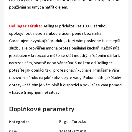
používání ho umýt a natřít olejem.
Dellinger záruka:
Dellinger přicházejí se 100% zárukou
spokojenosti nebo zárukou vrácení peněz bez rizika.
Garantujeme vynikající produkt, který vám poskytne tu nejlepší
službu a je prověřen mnoha profesionálními kuchaři. Každý nůž
je zabalen v krabičce a může se stát moudrým řešením dárku k
narozeninám, svatbě nebo Vánocům. S nožem od Dellinger
potěšíte jak domácí tak i profesionální kuchaře. Přinášíme Vám
doživotní záruku na jakékoliv skryté vady. Pokud máte jakékoliv
dotazy - náš tým je Vám plně k dispozici a pokusí se Vám pomoci
v každé (i nepříjemné) situaci.
Doplňkové parametry
Pirge - Turecko
Kategorie
:
8695614371619
EAN
: