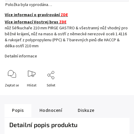
Položka byla vyprodána…
Více informací o gravírování
ZDE
Více informací Vostrej brus
ZDE
nůž šéfkuchaře 210 mm PIRGE GASTRO & všestranný nůž vhodný pro
běžné krájení, nůž na maso & ostří z německé nerezové oceli 1.4116
& rukojeť z polypropylenu (PPC) & 7 barevných pinů dle HACCP &
délka ostří 210 mm
Detailní informace
Zeptat se
Hlídat
Sdílet
Popis
Hodnocení
Diskuze
Detailní popis produktu