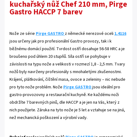
kuchařský nůž Chef 210 mm, Pirge
Gastro HACCP 7 barev
Nože ze série
Pirge GASTRO
z německé nerezové oceli
1.4116
jsou určeny jak pro profesionální Gastro provozy, tak i k
běžnému domácí použití. Tvrdost ostří dosahuje 56-58 HRC a je
broušeno pod úhlem 20 stupňů. Síla ostří se pohybuje v
závislosti na typu nože a velikosti v rozmezí 1,8 - 2,5 mm. Tvary
nožů byly navrženy profesionály s mnohaletými zkušenostmi.
Krájení, plátkování, čištění masa, ovoce a zeleniny – nic nebude
pro tyto nože problém. Nože
Pirge GASTRO
jsou ideální pro
gastro-provozovny a restaurační kuchyně. Ke každému noži
obdržíte 7 barevných pinů, dle HACCP a je jen na Vás, který z
nich použijete. Záruka na tyto nože je 5 let a vztahuje se na jiná,
než mechanická poškození a výrobní vady.