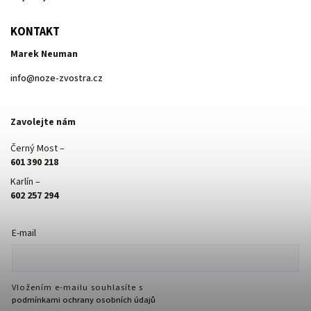
KONTAKT
Marek Neuman
info
@
noze-zvostra.cz
Zavolejte nám
Černý Most –
601 390 218
Karlín –
602 257 294
E-mail
Vložením e-mailu souhlasíte s
podmínkami ochrany osobních údajů