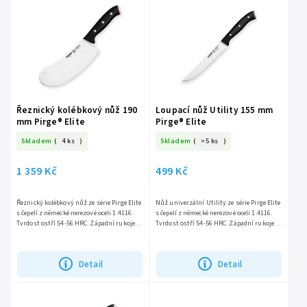
Nejlevnější
Nejdražší
Abecedně
Řeznický kolébkový nůž 190
Loupací nůž Utility 155 mm
mm Pirge® Elite
Pirge® Elite
Skladem
(
4 ks
)
Skladem
(
>5 ks
)
1 359 Kč
499 Kč
Řeznický kolébkový nůž ze série Pirge Elite
Nůž univerzální Utility ze série Pirge Elite
s čepelí z německé nerezové oceli 1.4116.
s čepelí z německé nerezové oceli 1.4116.
Tvrdost ostří 54-56 HRC. Západní rukojeť z
Tvrdost ostří 54-56 HRC. Západní rukojeť z
odolného kompoitu. Ideální nůž pro
odolného kompozitu. Dokonalý pomocník
kolébkové...
pro...
Detail
Detail