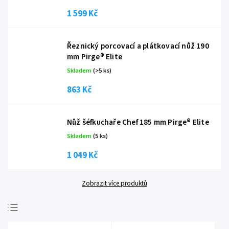
1 599 Kč
Řeznický porcovací a plátkovací nůž 190
mm Pirge® Elite
Skladem
(
>5 ks
)
863 Kč
Nůž šéfkuchaře Chef 185 mm Pirge® Elite
Skladem
(
5 ks
)
1 049 Kč
Zobrazit více produktů
Nejprodávanější