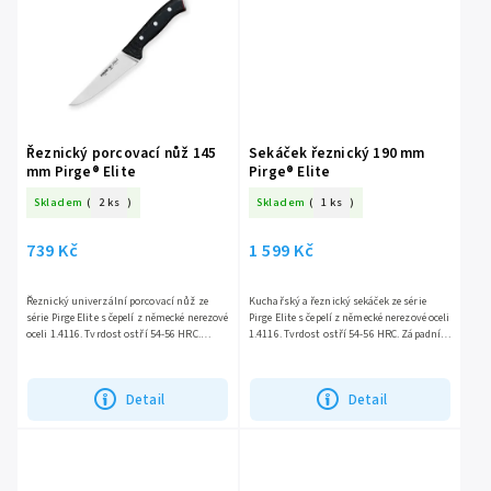
Řeznický porcovací nůž 145
Sekáček řeznický 190 mm
mm Pirge® Elite
Pirge® Elite
Skladem
(
2 ks
)
Skladem
(
1 ks
)
739 Kč
1 599 Kč
Řeznický univerzální porcovací nůž ze
Kuchařský a řeznický sekáček ze série
série Pirge Elite s čepelí z německé nerezové
Pirge Elite s čepelí z německé nerezové oceli
oceli 1.4116. Tvrdost ostří 54-56 HRC.
1.4116. Tvrdost ostří 54-56 HRC. Západní
Západní rukojeť z odolného kompoitu. Nůž
rukojeť z odolného kompoitu. Sekáček je
na porcování...
určen k...
Detail
Detail