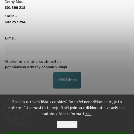
Černý Most –
601 390 218
Karlín –
602 257 294
E-mail
Vložením e-mailu souhlasíte s
podmínkami ochrany osobních údajů
Přihlásit se
FACEBOOK
Zase ta otravná lišta s cookies? Bohužel nenaděláme nic, je to
nařízení EU a musí to tu bejt. Stačí jednou odkliknout a zbavíš se jí
nadobro. Více informací
zde
.
Nastavení