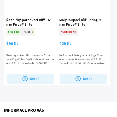
Řeznický porcovací nůž 165
Malý loupací nůž Paring 90
mm Pirge® Elite
mm Pirge® Elite
Skladem
(
>5 ks
)
Vyprodáno
796 Kč
429 Kč
Řeznický univerzální porcovací nůž ze
Nůž loupací Paring ze série Pirge Elite s
série Pirge Elite s čepelí z německé nerezové
čepelí z německé nerezové oceli 1.4116.
oceli 1.4116. Tvrdost ostří 54-56 HRC.
Tvrdost ostří 54-56 HRC. Západní rukojeť z
Západní rukojeť z odolného kompozitu.
odolného kompoitu. Ideální pro jemnou a
Nůž na porcování...
přesnou...
Detail
Detail
INFORMACE PRO VÁS