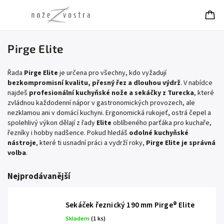
Pirge Elite
Řada
Pirge Elite
je určena pro všechny, kdo vyžadují
bezkompromisní kvalitu, přesný řez a dlouhou výdrž
. V nabídce
najdeš
profesionální kuchyňské nože a sekáčky z Turecka
, které
zvládnou každodenní nápor v gastronomických provozech, ale
nezklamou ani v domácí kuchyni. Ergonomická rukojeť, ostrá čepel a
spolehlivý výkon dělají z řady
Elite
oblíbeného parťáka pro kuchaře,
řezníky i hobby nadšence. Pokud hledáš
odolné kuchyňské
nástroje
, které ti usnadní práci a vydrží roky,
Pirge Elite je správná
volba
.
Nejprodávanější
Sekáček řeznický 190 mm Pirge® Elite
Skladem
(
1 ks
)