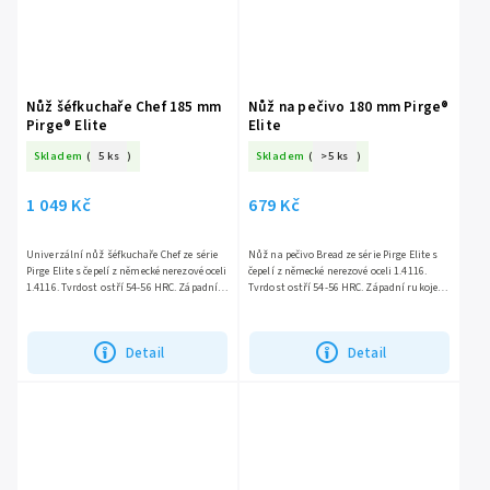
Nůž šéfkuchaře Chef 185 mm
Nůž na pečivo 180 mm Pirge®
Pirge® Elite
Elite
Skladem
(
5 ks
)
Skladem
(
>5 ks
)
1 049 Kč
679 Kč
Univerzální nůž šéfkuchaře Chef ze série
Nůž na pečivo Bread ze série Pirge Elite s
Pirge Elite s čepelí z německé nerezové oceli
čepelí z německé nerezové oceli 1.4116.
1.4116. Tvrdost ostří 54-56 HRC. Západní
Tvrdost ostří 54-56 HRC. Západní rukojeť z
rukojeť z odolného kompozitu. TTradiční
odolného kompoitu. Tento nůž s dlouhou
nůž pro...
čepelí s...
Detail
Detail