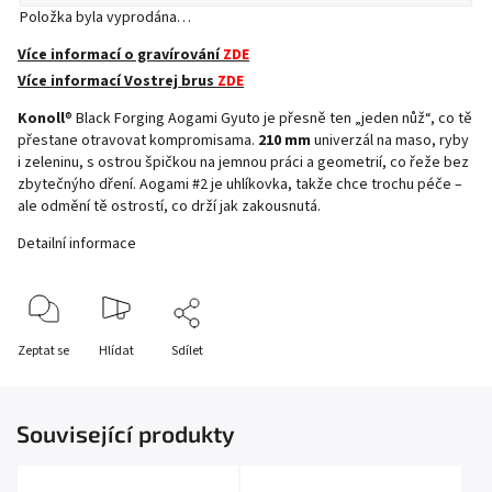
Položka byla vyprodána…
Více informací o gravírování
ZDE
Více informací Vostrej brus
ZDE
Konoll
® Black Forging Aogami Gyuto je přesně ten „jeden nůž“, co tě
přestane otravovat kompromisama.
210 mm
univerzál na maso, ryby
i zeleninu, s ostrou špičkou na jemnou práci a geometrií, co řeže bez
zbytečnýho dření.
Aogami #2
je uhlíkovka, takže chce trochu péče –
ale odmění tě ostrostí, co drží jak zakousnutá.
Detailní informace
Zeptat se
Hlídat
Sdílet
Související produkty