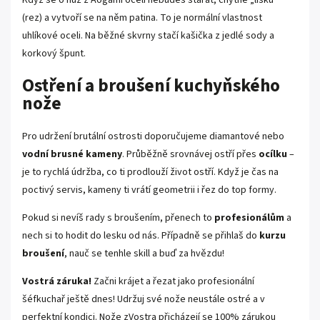
(rez) a vytvoří se na něm patina. To je normální vlastnost
uhlíkové oceli. Na běžné skvrny stačí kašička z jedlé sody a
korkový špunt.
Ostření a broušení kuchyňského
nože
Pro udržení brutální ostrosti doporučujeme diamantové nebo
vodní brusné kameny
. Průběžně srovnávej ostří přes
ocílku
–
je to rychlá údržba, co ti prodlouží život ostří. Když je čas na
poctivý servis, kameny ti vrátí geometrii i řez do top formy.
Pokud si nevíš rady s broušením, přenech to
profesionálům
a
nech si to hodit do lesku od nás. Případně se přihlaš do
kurzu
broušení
, nauč se tenhle skill a buď za hvězdu!
Vostrá záruka!
Začni krájet a řezat jako profesionální
šéfkuchař ještě dnes! Udržuj své nože neustále ostré a v
perfektní kondici. Nože zVostra přicházejí se 100% zárukou