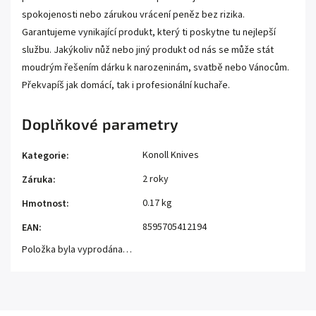
spokojenosti nebo zárukou vrácení peněz bez rizika.
Garantujeme vynikající produkt, který ti poskytne tu nejlepší
službu. Jakýkoliv nůž nebo jiný produkt od nás se může stát
moudrým řešením dárku k narozeninám, svatbě nebo Vánocům.
Překvapíš jak domácí, tak i profesionální kuchaře.
Doplňkové parametry
Konoll Knives
Kategorie
:
2 roky
Záruka
:
0.17 kg
Hmotnost
:
8595705412194
EAN
:
Položka byla vyprodána…