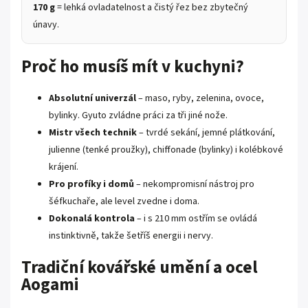
170 g
= lehká ovladatelnost a čistý řez bez zbytečný
únavy.
Proč ho musíš mít v kuchyni?
Absolutní univerzál
– maso, ryby, zelenina, ovoce,
bylinky. Gyuto zvládne práci za tři jiné nože.
Mistr všech technik
– tvrdé sekání, jemné plátkování,
julienne (tenké proužky), chiffonade (bylinky) i kolébkové
krájení.
Pro profíky i domů
– nekompromisní nástroj pro
šéfkuchaře, ale level zvedne i doma.
Dokonalá kontrola
– i s 210 mm ostřím se ovládá
instinktivně, takže šetříš energii i nervy.
Tradiční kovářské umění a ocel
Aogami