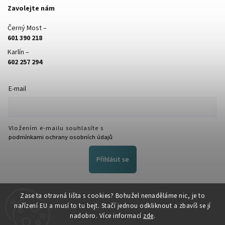
Zavolejte nám
Černý Most –
601 390 218
Karlín –
602 257 294
E-mail
Vložením e-mailu souhlasíte s
podmínkami ochrany osobních údajů
Přihlásit se
FACEBOOK
Zase ta otravná lišta s cookies? Bohužel nenaděláme nic, je to
nařízení EU a musí to tu bejt. Stačí jednou odkliknout a zbavíš se jí
nadobro. Více informací
zde
.