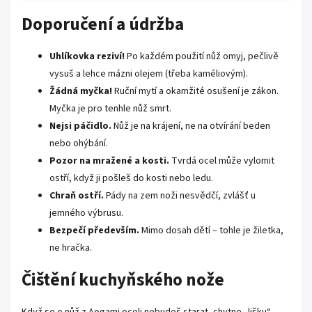
Doporučení a údržba
Uhlíkovka reziví!
Po každém použití nůž omyj, pečlivě
vysuš a lehce mázni olejem (třeba kaméliovým).
Žádná myčka!
Ruční mytí a okamžité osušení je zákon.
Myčka je pro tenhle nůž smrt.
Nejsi páčidlo.
Nůž je na krájení, ne na otvírání beden
nebo ohýbání.
Pozor na mražené a kosti.
Tvrdá ocel může vylomit
ostří, když ji pošleš do kosti nebo ledu.
Chraň ostří.
Pády na zem noži nesvědčí, zvlášť u
jemného výbrusu.
Bezpečí především.
Mimo dosah dětí – tohle je žiletka,
ne hračka.
Čištění kuchyňského nože
Když se o nůž z Aogami oceli nebudeš starat, chytne „lišku“