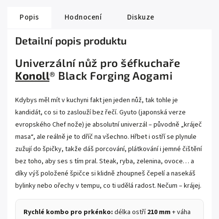
Popis
Hodnocení
Diskuze
Detailní popis produktu
Univerzální nůž pro šéfkuchaře
Konoll
® Black Forging Aogami
Kdybys měl mít v kuchyni fakt jen jeden nůž, tak tohle je
kandidát, co si to zaslouží bez řečí. Gyuto (japonská verze
evropského Chef nože) je absolutní univerzál – původně „kráječ
masa“, ale reálně je to dříč na všechno. Hřbet i ostří se plynule
zužují do špičky, takže dáš porcování, plátkování i jemné čištění
bez toho, aby ses s tím pral. Steak, ryba, zelenina, ovoce… a
díky výš položené špičce si klidně zhoupneš čepelí a nasekáš
bylinky nebo ořechy v tempu, co ti udělá radost. Nečum – krájej.
Rychlé kombo pro prkénko:
délka ostří
210 mm
+ váha