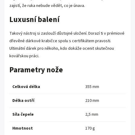
zajistí, že ruka nebude vědět, co je únava.
Luxusní balení
Takový nástroj si zaslouží důstojné uložení. Dorazí ti v prémiové
dřevěné dárkové krabičce spolu s certifikátem pravosti.
Ultimátní dárek pro někoho, kdo dokáže ocenit skutečnou
kovářskou práci.
Parametry nože
Celková délka
355 mm
Délka ostří
210 mm
Síla čepele
2,5 mm
Hmotnost
170 g