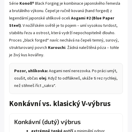
Série
Konoll
® Black Forging je kombinace japonského řemesla
a brutálního výkonu. Čepel je ručně kovaná (hand forged) z
legendární japonské uhlíkové oceli
Aogami #2 (Blue Paper
Steel)
. V nožířském světě je to pojem – umí vysokou tvrdost,
stabilitu řezu a ostrost, která vydrží nepochopitelně dlouho.
Proces „black forged“ navíc nechává na čepeli temný, surový,
strukturovaný povrch
Kurouchi
. Žádná naleštěná póza – tohle
je živý kus kovářiny.
Pozor, uhlíkovka:
Aogami není nerezovka. Po práci umýt,
osušit, občas
olej
. Když to odflákneš, ukáže ti rez rychleji,
než stihneš říct „sakra“.
Konkávní vs. klasický V-výbrus
Konkávní (dutý) výbrus
extrémně tenké ostří
a minimální odpor