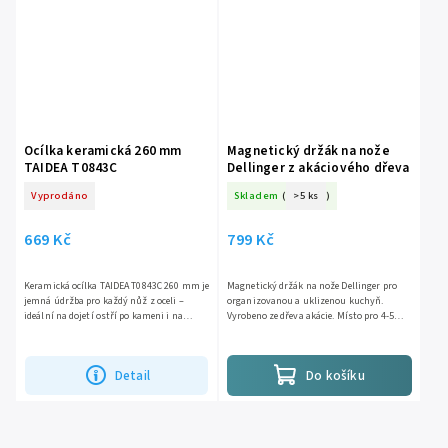
Ocílka keramická 260 mm
Magnetický držák na nože
TAIDEA T0843C
Dellinger z akáciového dřeva
Vyprodáno
Skladem
(
>5 ks
)
669 Kč
799 Kč
Keramická ocílka TAIDEA T0843C 260 mm je
Magnetický držák na nože Dellinger pro
jemná údržba pro každý nůž z oceli –
organizovanou a uklizenou kuchyň.
ideální na dojetí ostří po kameni i na
Vyrobeno ze dřeva akácie. Místo pro 4-5
rychlé oživení během vaření. Keramika
nožů.
#1200 je tvrdá jak...
Detail
Do košíku