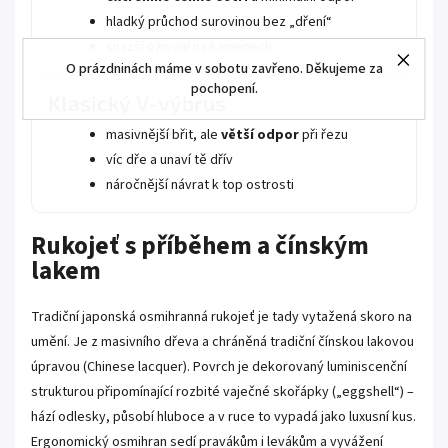
hladký průchod surovinou bez „dření“
snazší oživení na kamenech
O prázdninách máme v sobotu zavřeno. Děkujeme za
pochopení.
Klasický V-výbrus
masivnější břit, ale
větší odpor
při řezu
víc dře a unaví tě dřív
náročnější návrat k top ostrosti
Rukojeť s příběhem a čínským
lakem
Tradiční japonská osmihranná rukojeť je tady vytažená skoro na
umění. Je z masivního dřeva a chráněná tradiční čínskou lakovou
úpravou (Chinese lacquer). Povrch je dekorovaný luminiscenční
strukturou připomínající rozbité vaječné skořápky („eggshell“) –
hází odlesky, působí hluboce a v ruce to vypadá jako luxusní kus.
Ergonomický osmihran sedí pravákům i levákům a vyvážení