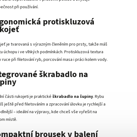
ečnost při používání.
gonomická protiskluzová
kojeť
jeť je tvarovaná s výrazným členěním pro prsty, takže máš
otu úchopu i ve vlhkých podmínkách. Protiskluzová textura
v ruce při filetování ryb, porcování masa i práci kolem vody.
tegrované škrabadlo na
piny
ní části rukojeti je praktické
škrabadlo na šupiny
. Rybu
íš ještě před filetováním a zpracování úlovku je rychlejší a
dlnější – ideální na výpravy, kde chceš vše vyřešit na
om místě.
mpaktní brousek v balení