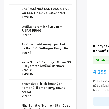
ZAVÍRACÍ NŮŽ SANTOKU OLIVE
GUILLOTINE AUS-10 SANMAI
3 299 Kč
Ocílka keramická 250 mm
RISAM RR006
699 Kč
Zavírací snídaňový "pocket
Kuchyňsk
patlanůž" Dellinger Easy - Red
Konoll® 
399 Kč
Skladem
sada 3 nožů Dellinger Mirror SS
3-layers v dřevěné dárkové
krabici
4 299
3 499 Kč
Kiritsuke Ko
Srovnávací blok brusných
nůž do šuplí
kamenů diamantový, RISAM
hlavně nástro
RM028
krájet, nebo
799 Kč
Nůž Spirit of Munro - Star Dust