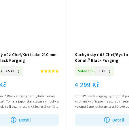
ý nůž Chef/Kiritsuke 210 mm
Kuchyňský nůž Chef/Gyuto
Black Forging
Konoll® Black Forging
(
>5 ks
)
Skladem
(
1 ks
)
 Kč
4 299 Kč
noll® Black Forging není „další hezkej
Konoll® Black Forging Gyuto/Chef je 
ku“. Tohle je japonskej status symbol – a
kuchyňský dříč pro maso, ryby i zel
j, co ti bez milosti ukáže, jestli umíš
kovaná čepel s jádrem z práškové oc
 jenom...
ostří, konkávní výbrus řeže s...
Detail
Detail