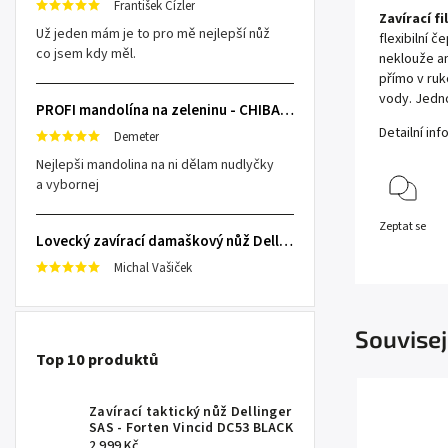
František Cízler
Zavírací fi
Už jeden mám je to pro mě nejlepší nůž
flexibilní č
co jsem kdy měl.
neklouže an
přímo v ruk
vody. Jedno
PROFI mandolína na zeleninu - CHIBA Japan, sengiri slicekun
Detailní in
Demeter
Nejlepši mandolina na ni dělam nudlyčky
a vybornej
Zeptat se
Lovecký zavírací damaškový nůž Dellinger Damask Star
Michal Vašiček
Souvisej
Top 10 produktů
Zavírací taktický nůž Dellinger
SAS - Forten Vincid DC53 BLACK
2 999 Kč