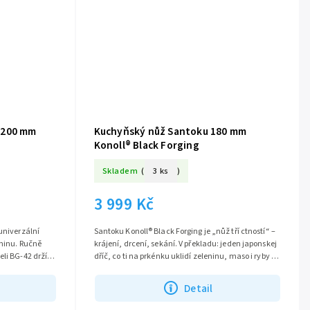
 200 mm
Kuchyňský nůž Santoku 180 mm
Konoll® Black Forging
Skladem
(
3 ks
)
3 999 Kč
univerzální
Santoku Konoll® Black Forging je „nůž tří ctností“ –
eninu. Ručně
krájení, drcení, sekání. V překladu: jeden japonskej
eli BG-42 drží
dříč, co ti na prkénku uklidí zeleninu, maso i ryby a
ještě se u toho...
Detail