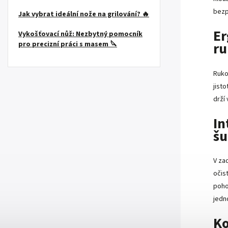
bezp
Jak vybrat ideální nože na grilování? 🔥
Er
Vykošťovací nůž: Nezbytný pomocník
ru
pro precizní práci s masem 🔪
Ruko
jist
drží 
In
šu
V zad
očist
poho
jedn
Ko