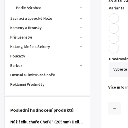
Zvolte v
Podle Výrobce
Varianta
Zavírací a Lovecké Nože
Kameny a Brousky
Příslušenství
Katany, Meče a Sekery
Poukazy
Gravírován
Barber
Luxusní a Limitované nože
Reklamní Předměty
Více infor
Poslední hodnocení produktů
Nůž šéfkuchaře Chef 8" (205mm) Dellinger TOIVO - Professional Damascus