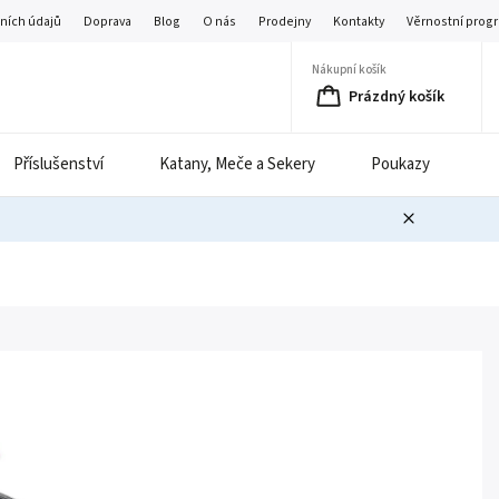
ních údajů
Doprava
Blog
O nás
Prodejny
Kontakty
Věrnostní prog
Nákupní košík
Prázdný košík
Příslušenství
Katany, Meče a Sekery
Poukazy
B