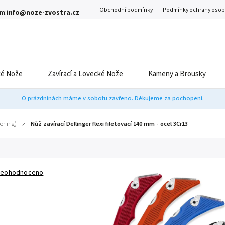
Obchodní podmínky
Podmínky ochrany osob
m:
info@noze-zvostra.cz
é Nože
Zavírací a Lovecké Nože
Kameny a Brousky
O prázdninách máme v sobotu zavřeno. Děkujeme za pochopení.
Boning)
/
Nůž zavírací Dellinger flexi filetovací 140 mm - ocel 3Cr13
eohodnoceno