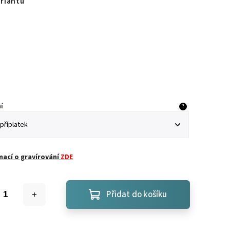
ariantu
í
?
mací o gravírování
ZDE
Přidat do košíku