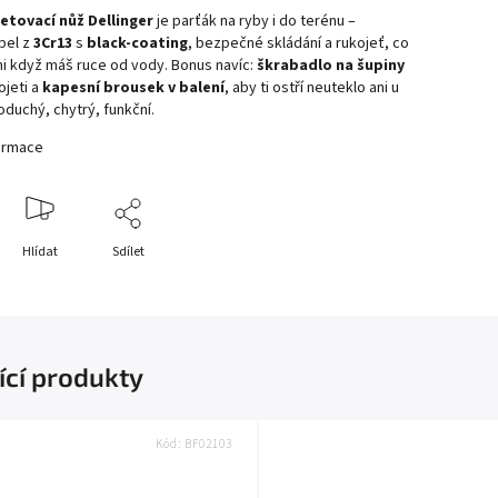
letovací nůž Dellinger
je parťák na ryby i do terénu –
epel z
3Cr13
s
black-coating
, bezpečné skládání a rukojeť, co
i když máš ruce od vody. Bonus navíc:
škrabadlo na šupiny
ojeti a
kapesní brousek v balení
, aby ti ostří neuteklo ani u
duchý, chytrý, funkční.
formace
Hlídat
Sdílet
ící produkty
Kód:
BF02103