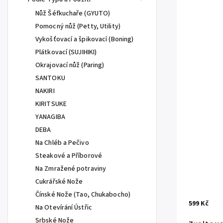
Nůž Šéfkuchaře (GYUTO)
Pomocný nůž (Petty, Utility)
Vykošťovací a špikovací (Boning)
Plátkovací (SUJIHIKI)
Okrajovací nůž (Paring)
SANTOKU
NAKIRI
KIRITSUKE
YANAGIBA
DEBA
Na Chléb a Pečivo
Steakové a Příborové
Na Zmražené potraviny
Cukrářské Nože
Čínské Nože (Tao, Chukabocho)
599 Kč
Na Otevírání Ústřic
Srbské Nože