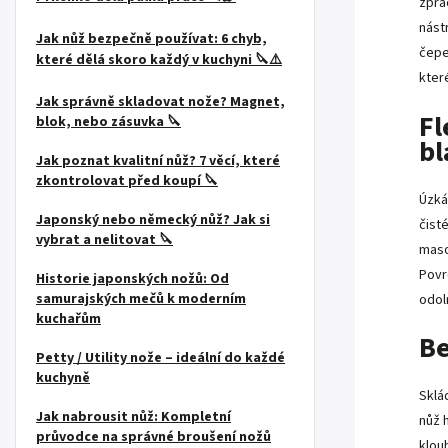
zpra
nást
Jak nůž bezpečně používat: 6 chyb,
čepe
které dělá skoro každý v kuchyni 🔪⚠️
kter
Jak správně skladovat nože? Magnet,
Fl
blok, nebo zásuvka 🔪
bl
Jak poznat kvalitní nůž? 7 věcí, které
zkontrolovat před koupí 🔪
Úzká
Japonský nebo německý nůž? Jak si
čist
vybrat a nelitovat 🔪
maso
Povr
Historie japonských nožů: Od
samurajských mečů k moderním
odol
kuchařům
Be
Petty / Utility nože – ideální do každé
kuchyně
Sklá
Jak nabrousit nůž: Kompletní
nůž 
průvodce na správné broušení nožů
klou