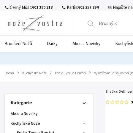
📞 Černý Most:
📞 Karlín:
⌨️ Napište ná
601 390 218
602 257 294
Broušení Nožů
Dárky
Akce a Novinky
Kuchyňsk
Domů
/
Kuchyňské Nože
/
Podle Typu a Použití
/
Vykošťovací a špikovací (
Značka:
Dellinger
N
Kategorie
Akce a Novinky
Kuchyňské Nože
Podle Typu a Použití