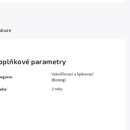
skuze
oplňkové parametry
Vykošťovací a špikovací
egorie
:
(Boning)
2 roky
uka
: