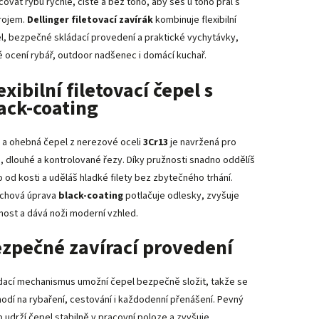
covat rybu rychle, čistě a bez toho, aby ses u toho pral s
rojem.
Dellinger filetovací zavírák
kombinuje flexibilní
l, bezpečné skládací provedení a praktické vychytávky,
é ocení rybář, outdoor nadšenec i domácí kuchař.
exibilní filetovací čepel s
ack-coating
 a ohebná čepel z nerezové oceli
3Cr13
je navržená pro
é, dlouhé a kontrolované řezy. Díky pružnosti snadno oddělíš
 od kosti a uděláš hladké filety bez zbytečného trhání.
chová úprava
black-coating
potlačuje odlesky, zvyšuje
nost a dává noži moderní vzhled.
zpečné zavírací provedení
dací mechanismus umožní čepel bezpečně složit, takže se
hodí na rybaření, cestování i každodenní přenášení. Pevný
b udrží čepel stabilně v pracovní poloze a zvyšuje