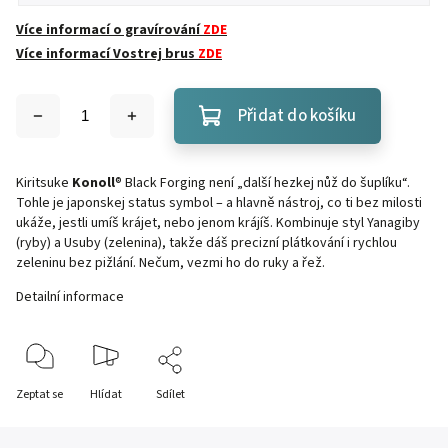
Více informací o gravírování
ZDE
Více informací Vostrej brus
ZDE
Přidat do košíku
Kiritsuke
Konoll
® Black Forging není „další hezkej nůž do šuplíku“.
Tohle je japonskej status symbol – a hlavně nástroj, co ti bez milosti
ukáže, jestli umíš krájet, nebo jenom krájíš. Kombinuje styl Yanagiby
(ryby) a Usuby (zelenina), takže dáš precizní plátkování i rychlou
zeleninu bez pižlání. Nečum, vezmi ho do ruky a řež.
Detailní informace
Zeptat se
Hlídat
Sdílet