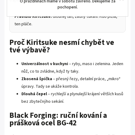
trápení surovin.
O prázdninách máme v sobotu zavřeno. Děkujeme za
pochopení.
Pravidlo Kiritsuke:
dlouhej tah, žádný ťukání. Kdo pižlá,
ten pláče.
Proč Kiritsuke nesmí chybět ve
tvé výbavě?
Univerzálnost v kuchyni
– ryby, maso i zelenina. Jeden
nůž, co to zvládne, když ty taky.
Zkosená špička
– přesný řezy, detailní práce, „mikro“
úpravy. Tady se ukáže kontrola.
Dlouhá čepel
– rychlejší a plynulejší krájení větších kusů
bez zbytečnýho sekání.
Black Forging: ruční kování a
prášková ocel BG-42