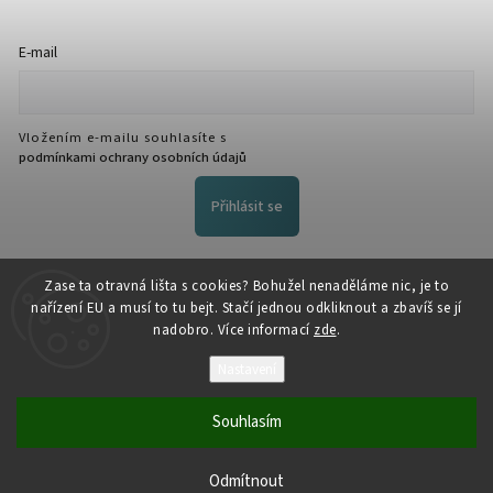
E-mail
Vložením e-mailu souhlasíte s
podmínkami ochrany osobních údajů
Přihlásit se
FACEBOOK
Zase ta otravná lišta s cookies? Bohužel nenaděláme nic, je to
nařízení EU a musí to tu bejt. Stačí jednou odkliknout a zbavíš se jí
nadobro. Více informací
zde
.
Nastavení
Souhlasím
Copyright 2026
NožeZvostra
. Všechna práva vyhrazena.
Odmítnout
Vytvořil
Shoptet
| Design
Shoptak.cz