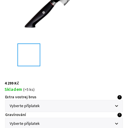
4 299 Kč
Skladem
(
>5 ks
)
Extra vostrej brus
?
Gravírování
?