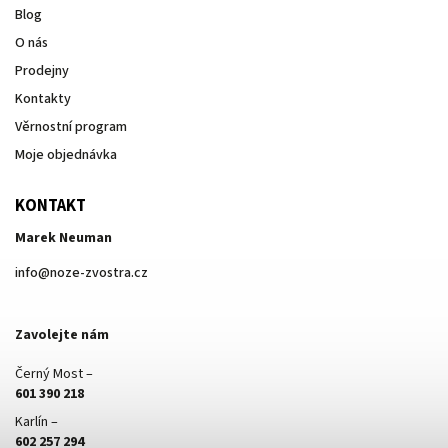
Blog
O nás
Prodejny
Kontakty
Věrnostní program
Moje objednávka
KONTAKT
Marek Neuman
info
@
noze-zvostra.cz
Zavolejte nám
Černý Most –
601 390 218
Karlín –
602 257 294