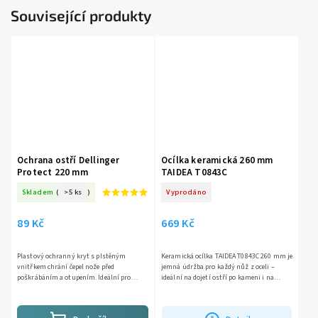
Související produkty
Ochrana ostří Dellinger
Ocílka keramická 260 mm
Protect 220 mm
TAIDEA T0843C
Skladem
(
>5 ks
)
Vyprodáno
89 Kč
669 Kč
Plastový ochranný kryt s plstěným
Keramická ocílka TAIDEA T0843C 260 mm je
vnitřkem chrání čepel nože před
jemná údržba pro každý nůž z oceli –
poškrábáním a otupením. Ideální pro
ideální na dojetí ostří po kameni i na
bezpečné uložení v šuplíku nebo přepravu
rychlé oživení během vaření. Keramika
nožů. Vhodné pro nože Nakiri,...
#1200 je tvrdá jak...