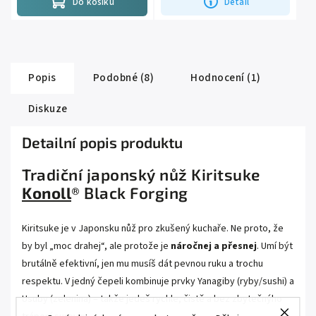
Do košíku
Detail
Popis
Podobné (8)
Hodnocení (1)
Diskuze
Detailní popis produktu
Tradiční japonský nůž Kiritsuke
Konoll
® Black Forging
Kiritsuke je v Japonsku nůž pro zkušený kuchaře. Ne proto, že
by byl „moc drahej“, ale protože je
náročnej a přesnej
. Umí být
brutálně efektivní, jen mu musíš dát pevnou ruku a trochu
respektu. V jedný čepeli kombinuje prvky Yanagiby (ryby/sushi) a
Usuby (zelenina) – takže jedeš rychle, čistě a bez zbytečnýho