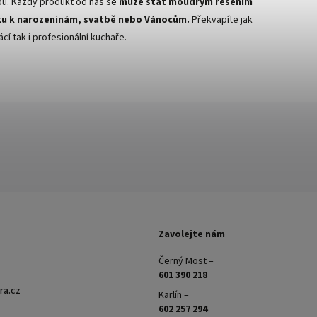
bu. Každý produkt od nás se
může stát moudrým řešením
u k narozeninám, svatbě nebo Vánocům.
Překvapíte jak
cí tak i profesionální kuchaře.
Zavolejte nám
Černý Most –
601 390 218
ra.cz
Karlín –
602 257 294