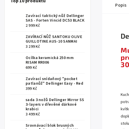
Top 10 produktů
Popis
Zavírací taktický nůž Dellinger
SAS - Forten Vincid DC53 BLACK
2 999 Kč
De
ZAVÍRACÍ NŮŽ SANTOKU OLIVE
GUILLOTINE AUS-10 SANMAI
3 299 Kč
Mu
pr
Ocílka keramická 250 mm
RISAM RR006
3
699 Kč
Zavírací snídaňový "pocket
.
patlanůž" Dellinger Easy - Red
399 Kč
Kuch
sada 3 nožů Dellinger Mirror SS
potra
3-layers v dřevěné dárkové
krabici
kvít
3 499 Kč
dopl
stolu
Srovnávací blok brusných