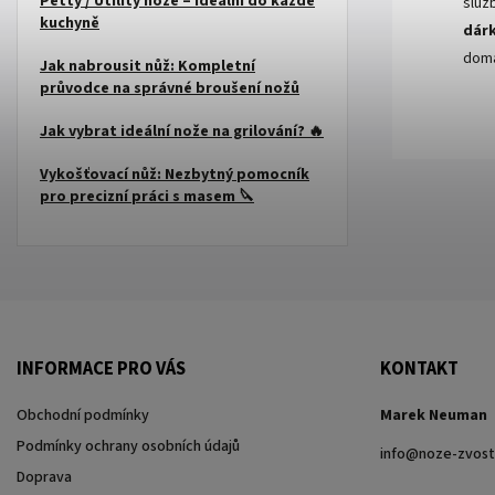
Petty / Utility nože – ideální do každé
služ
kuchyně
dárk
domá
Jak nabrousit nůž: Kompletní
průvodce na správné broušení nožů
Jak vybrat ideální nože na grilování? 🔥
Vykošťovací nůž: Nezbytný pomocník
pro precizní práci s masem 🔪
INFORMACE PRO VÁS
KONTAKT
Obchodní podmínky
Marek Neuman
Podmínky ochrany osobních údajů
info
@
noze-zvost
Doprava