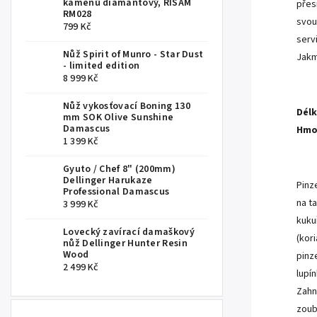
kamenů diamantový, RISAM
přes
RM028
svou
799 Kč
serv
Nůž Spirit of Munro - Star Dust
Jakm
- limited edition
8 999 Kč
.
Nůž vykosťovací Boning 130
Délk
mm SOK Olive Sunshine
Damascus
Hmo
1 399 Kč
.
Gyuto / Chef 8" (200mm)
Dellinger Harukaze
Pinz
Professional Damascus
na ta
3 999 Kč
kuku
Lovecký zavírací damaškový
(kor
nůž Dellinger Hunter Resin
Wood
pinz
2 499 Kč
lupín
Zahn
zoub