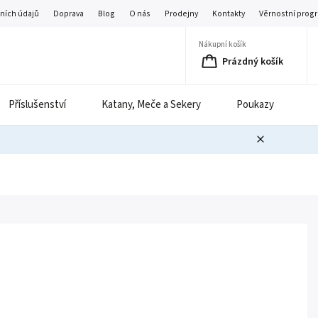
ních údajů
Doprava
Blog
O nás
Prodejny
Kontakty
Věrnostní prog
Nákupní košík
Prázdný košík
Příslušenství
Katany, Meče a Sekery
Poukazy
B