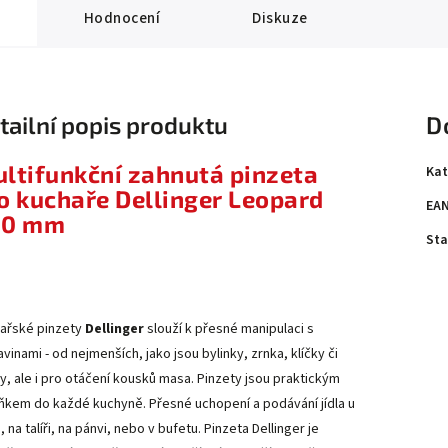
Hodnocení
Diskuze
tailní popis produktu
D
ltifunkční zahnutá pinzeta
Kat
o kuchaře Dellinger Leopard
EA
00 mm
Sta
ařské pinzety
Dellinger
slouží k přesné manipulaci s
vinami - od nejmenších, jako jsou bylinky, zrnka, klíčky či
ky, ale i pro otáčení kousků masa. Pinzety jsou praktickým
ňkem do každé kuchyně. Přesné uchopení a podávání jídla u
, na talíři, na pánvi, nebo v bufetu. Pinzeta Dellinger je