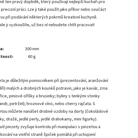
ně ten pravý doplněk, který používají nejlepší kuchaři pro
 precizní práci. Lze ji také použít jako příbor nebo součást
isu při podávání některých pokrmů kreativní kuchyně.
ile ji vyzkoušíte, už bez ní nebudete chtít pracovat!
a:
300 mm
tnost:
60 g
eta je důležitým pomocníkem při (prezentování, aranžování
líři) malých a drobných kousků potravin, jako je kaviár, zrna
řice, piniové oříšky a brusinky; byliny s tenkými stonky
iandr, petržel); hroznové víno, nebo cherry rajčata. S
etou můžete nanášet drobné ozdoby na dorty (čokoládové
ky, dražé, jedlé perly, jedlé drahokamy, mini figurky).
utí pinzety zvyšuje kontrolu při manipulaci s pinzetou a
kování na vnitřní straně špiček pomáhá při uchopení