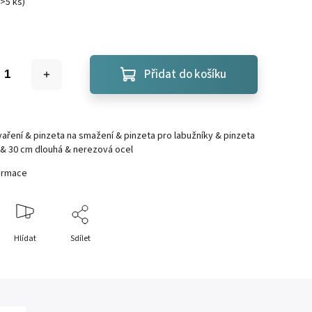
>5 ks
)
Přidat do košíku
vaření & pinzeta na smažení & pinzeta pro labužníky & pinzeta
 & 30 cm dlouhá & nerezová ocel
formace
Hlídat
Sdílet