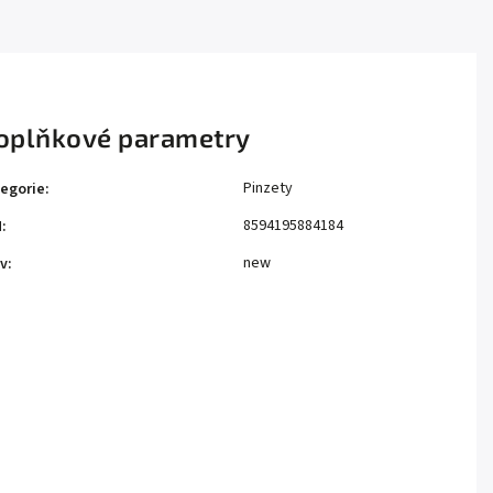
oplňkové parametry
Pinzety
egorie
:
8594195884184
N
:
new
v
: