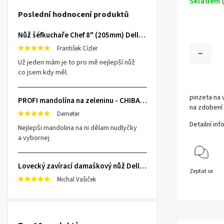
Skladem
(
Poslední hodnocení produktů
Nůž šéfkuchaře Chef 8" (205mm) Dellinger TOIVO - Professional Damascus
František Cízler
Už jeden mám je to pro mě nejlepší nůž
co jsem kdy měl.
pinzeta na 
PROFI mandolína na zeleninu - CHIBA Japan, sengiri slicekun
na zdobení
Demeter
Detailní in
Nejlepši mandolina na ni dělam nudlyčky
a vybornej
Lovecký zavírací damaškový nůž Dellinger Damask Star
Zeptat se
Michal Vašiček