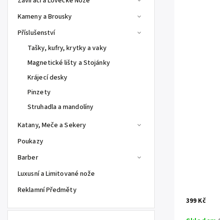
Zavírací a Lovecké Nože
Kameny a Brousky
Příslušenství
Tašky, kufry, krytky a vaky
Magnetické lišty a Stojánky
Krájecí desky
Pinzety
Struhadla a mandolíny
Katany, Meče a Sekery
Poukazy
Barber
Luxusní a Limitované nože
Reklamní Předměty
399 Kč