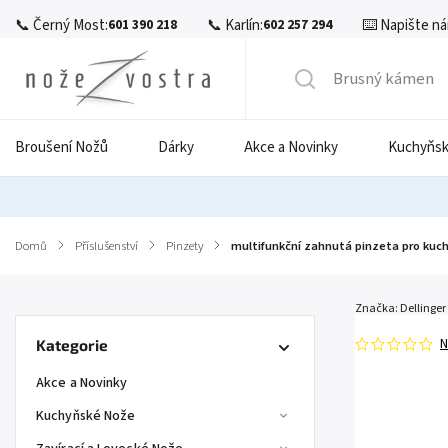
📞 Černý Most:
📞 Karlín:
⌨️ Napište ná
601 390 218
602 257 294
Broušení Nožů
Dárky
Akce a Novinky
Kuchyňsk
Domů
/
Příslušenství
/
Pinzety
/
multifunkční zahnutá pinzeta pro kuc
Značka:
Dellinger
N
Kategorie
Akce a Novinky
Kuchyňské Nože