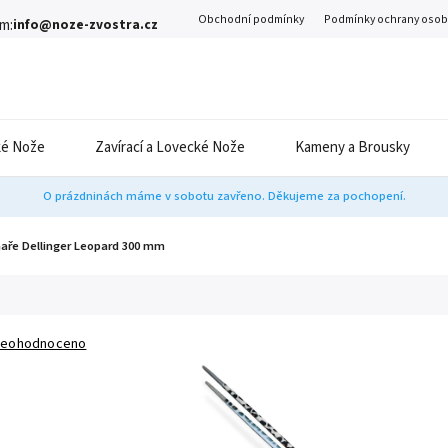
Obchodní podmínky
Podmínky ochrany osob
m:
info@noze-zvostra.cz
é Nože
Zavírací a Lovecké Nože
Kameny a Brousky
O prázdninách máme v sobotu zavřeno. Děkujeme za pochopení.
haře Dellinger Leopard 300 mm
eohodnoceno