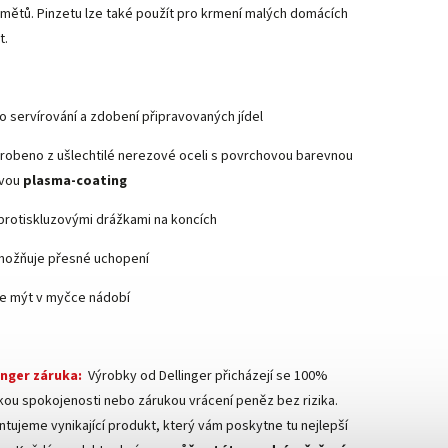
mětů. Pinzetu lze také použít pro krmení malých domácích
t.
o servírování a zdobení připravovaných jídel
robeno z ušlechtilé nerezové oceli s povrchovou barevnou
avou
plasma-coating
protiskluzovými drážkami na koncích
ožňuje přesné uchopení
e mýt v myčce nádobí
inger záruka:
Výrobky od Dellinger přicházejí se 100%
kou spokojenosti nebo zárukou vrácení peněz bez rizika.
ntujeme vynikající produkt, který vám poskytne tu nejlepší