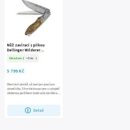
Nejlevnější
Nejdražší
Abecedně
Nůž zavírací s pilkou
Dellinger Wilderer
10CR15COMOV Antlers
Skladem
(
>5 ks
)
5 799 Kč
Otevírání zámků už není jen prací pro
zámečníka. S timhle krasavcem s rukojetí
zdobenou parůžkem bude vaše návštěva
lesa nepřekonatelným zážitkem, který
každé zvíře jistě ocení.
Detail