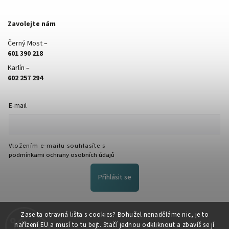
Zavolejte nám
Černý Most –
601 390 218
Karlín –
602 257 294
E-mail
Vložením e-mailu souhlasíte s
podmínkami ochrany osobních údajů
Přihlásit se
FACEBOOK
Zase ta otravná lišta s cookies? Bohužel nenaděláme nic, je to
nařízení EU a musí to tu bejt. Stačí jednou odkliknout a zbavíš se jí