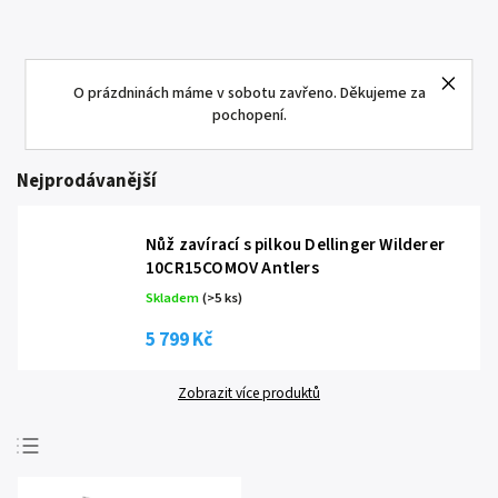
O prázdninách máme v sobotu zavřeno. Děkujeme za
pochopení.
Nejprodávanější
Nůž zavírací s pilkou Dellinger Wilderer
10CR15COMOV Antlers
Skladem
(
>5 ks
)
5 799 Kč
Zobrazit více produktů
Nejprodávanější