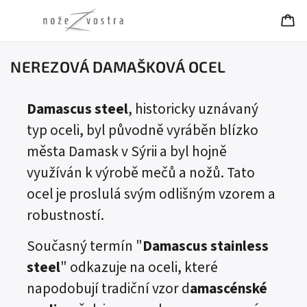
NEREZOVÁ DAMAŠKOVÁ OCEL
Damascus steel
, historicky uznávaný
typ oceli, byl původně vyráběn blízko
města Damask v Sýrii a byl hojně
využíván k výrobě mečů a nožů. Tato
ocel je proslulá svým odlišným vzorem a
robustností.
Současný termín "
Damascus stainless
steel
" odkazuje na oceli, které
napodobují tradiční vzor d
amascénské