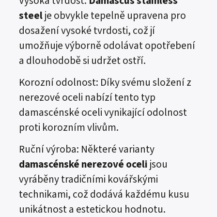
Vysoká tvrdost:
Damascus stainless
steel
je obvykle tepelně upravena pro
dosažení vysoké tvrdosti, což jí
umožňuje výborně odolávat opotřebení
a dlouhodobě si udržet ostří.
Korozní odolnost: Díky svému složení z
nerezové oceli nabízí tento typ
damascénské oceli vynikající odolnost
proti korozním vlivům.
Ruční výroba: Některé varianty
damascénské nerezové oceli
jsou
vyráběny tradičními kovářskými
technikami, což dodává každému kusu
unikátnost a estetickou hodnotu.