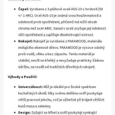
Čepel:
Vyrobena z 3-plátové oceli AUS-10 s tvrdostí (58
+/- 1 HRC). Ocel AUS-10 je známá svou houževnatostí a
odolností proti opotřebení, přičemž má nižší obsah
chromu než ocel 440C. Vanad v oceli zvyšuje její odolnost
vůči opotřebení a zajišťuje dlouhotrvající ostrost.
Rukojeť:
Rukojeť je vyrobena z PAKAWOOD, materiálu
imitujícího ebenové dřevo. PAKAWOOD je vysoce odolný
proti vodě, vlhku a bez zápachu. Tento materiál je
stabilní, necítí se křehký a nevyžaduje prakticky žádnou
údržbu, na rozdíl od tradičních dřevěných rukojetí.
Výhody a Použití:
Univerzálnost:
Nůž je ideální pro široké spektrum
kuchařských úkolů. Díky svému delšímu ostří poskytuje
větší pracovní plochu, což je užitečné při krájení větších
kusů masa a zeleniny.
Design:
Zužující se hřbet a ostří poskytují vynikající