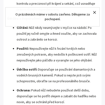
kontrolu a preciznost při krájení a sekání, což usnadňuje
práci s různými ingrediencemi.
O prázdninách máme v sobotu zavřeno. Děkujeme za
Údržba a Doporučení:
pochopení.
Čištění:
Nůž nikdy neumývejte v myčce na nádobí. Po
použití jej ručně omyjte a ihned osušte, aby se zachovala
ostrost a zabránilo se korozi.
Použití:
Nepoužívejte nůž k řezání tvrdých nebo
zmražených potravin, aby nedošlo k poškození ostří. Nůž
nepoužívejte jako páčidlo a vyvarujte se jeho ohýbání.
Údržba ostří:
Doporučuje se používání diamantových a
vodních brusných kamenů. Pokud si nejste jisti svými
schopnostmi, obraťte se na profesionálního brusiče.
Ochrana:
Pokud nůž nebudete používat delší dobu,
doporučuje se ho potřít olejem a zabalit do hadříku nebo
novin, aby se ochránil před korozí.