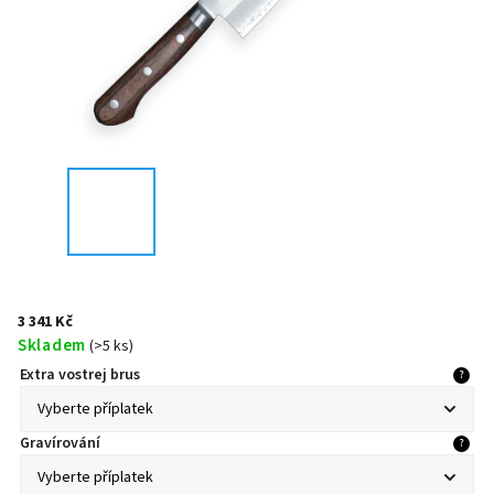
3 341 Kč
Skladem
(
>5 ks
)
Extra vostrej brus
?
Gravírování
?