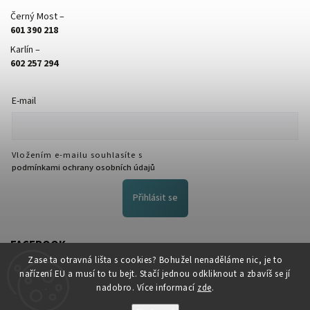
Černý Most –
601 390 218
Karlín –
602 257 294
E-mail
Vložením e-mailu souhlasíte s
podmínkami ochrany osobních údajů
Přihlásit se
FACEBOOK
Zase ta otravná lišta s cookies? Bohužel nenaděláme nic, je to
NožeZvostra
nařízení EU a musí to tu bejt. Stačí jednou odkliknout a zbavíš se jí
nadobro. Více informací
zde
.