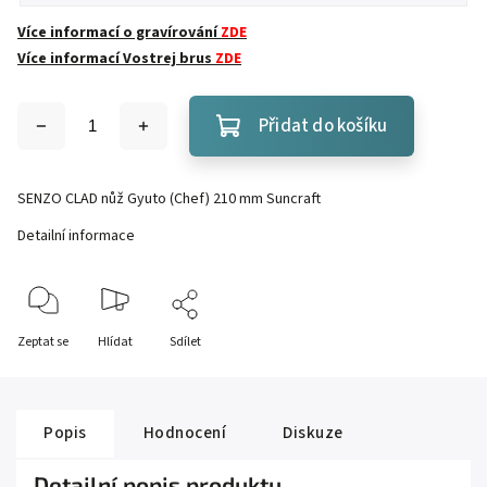
Více informací o gravírování
ZDE
Více informací Vostrej brus
ZDE
Přidat do košíku
SENZO CLAD nůž Gyuto (Chef) 210 mm Suncraft
Detailní informace
Zeptat se
Hlídat
Sdílet
Popis
Hodnocení
Diskuze
Detailní popis produktu