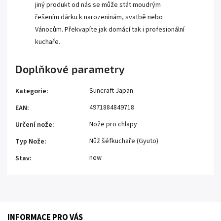
jiný produkt od nás se může stát moudrým
řešením dárku k narozeninám, svatbě nebo
Vánocům. Překvapíte jak domácí tak i profesionální
kuchaře.
Doplňkové parametry
Suncraft Japan
Kategorie
:
4971884849718
EAN
:
Nože pro chlapy
Určení nože
:
Nůž šéfkuchaře (Gyuto)
Typ Nože
:
new
Stav
:
INFORMACE PRO VÁS