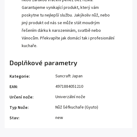
nebo zárukou vrácení peněz bez rizika.
Garantujeme vynikající produkt, který vám
poskytne tu nejlepší službu. Jakýkoliv nůž, nebo
jiný produkt od nás se může stát moudrým
řešením dárku k narozeninám, svatbě nebo
Vánocům. Překvapíte jak domácí tak i profesionální
kuchaře.
Doplňkové parametry
Suncraft Japan
Kategorie
:
4971884051210
EAN
:
Univerzální nože
Určení nože
:
Nůž šéfkuchaře (Gyuto)
Typ Nože
:
new
Stav
: