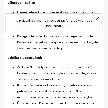
Výhody a Použití:
Univerzálnost:
Tento nůž je skvělým nástrojem pro
všechny kuchyňské úkoly, včetně krájení, plátkování a
O prázdninách máme v sobotu zavřeno. Děkujeme za
čištění. Jeho dlouhá čepel poskytuje skvělou kontrolu a
pochopení.
preciznost.
Design:
Elegantní Tsuchime vzor na čepeli a robustní
Pakawood rukojeť vytvářejí nejen vizuálně přitažlivý, ale
také funkčně výjimečný nástroj.
Údržba a Doporučení:
Čištění:
Nůž nikdy neumývejte v myčce na nádobí. Po
každém použití ho ručně umyjte a ihned osušte, aby se
zabránilo vzniku skvrn a korozi.
Použití:
Vyhněte se krájení tvrdých nebo zmražených
potravin, aby nedošlo k poškození ostří. Nůž
nepoužívejte jako páčidlo a vyvarujte se jeho ohýbání.
Údržba ostří:
Pro ostření nože doporučujeme použití