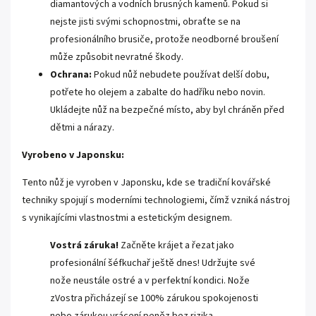
diamantových a vodních brusných kamenů. Pokud si
nejste jisti svými schopnostmi, obraťte se na
profesionálního brusiče, protože neodborné broušení
může způsobit nevratné škody.
Ochrana:
Pokud nůž nebudete používat delší dobu,
potřete ho olejem a zabalte do hadříku nebo novin.
Ukládejte nůž na bezpečné místo, aby byl chráněn před
dětmi a nárazy.
Vyrobeno v Japonsku:
Tento nůž je vyroben v Japonsku, kde se tradiční kovářské
techniky spojují s moderními technologiemi, čímž vzniká nástroj
s vynikajícími vlastnostmi a estetickým designem.
Vostrá záruka!
Začněte krájet a řezat jako
profesionální šéfkuchař ještě dnes! Udržujte své
nože neustále ostré a v perfektní kondici. Nože
zVostra přicházejí se 100% zárukou spokojenosti