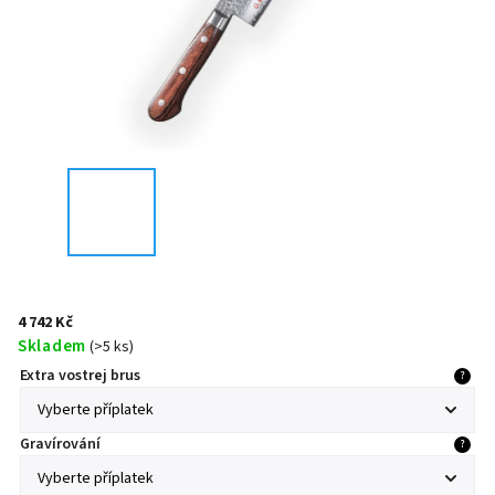
4 742 Kč
Skladem
(
>5 ks
)
Extra vostrej brus
?
Gravírování
?