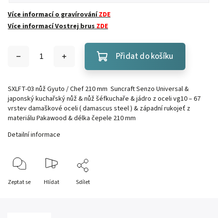
Více informací o gravírování
ZDE
Více informací Vostrej brus
ZDE
Přidat do košíku
SXLFT-03 nůž Gyuto / Chef 210 mm Suncraft Senzo Universal &
japonský kuchařský nůž & nůž šéfkuchaře & jádro z oceli vg10 – 67
vrstev damaškové oceli ( damascus steel ) & západní rukojeť z
materiálu Pakawood & délka čepele 210 mm
Detailní informace
Zeptat se
Hlídat
Sdílet