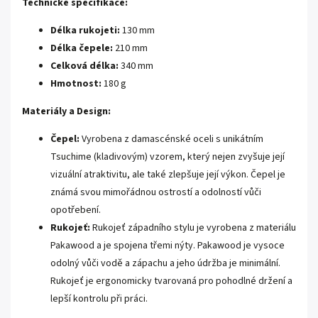
Technické specifikace:
Délka rukojeti:
130 mm
Délka čepele:
210 mm
Celková délka:
340 mm
Hmotnost:
180 g
Materiály a Design:
Čepel:
Vyrobena z damascénské oceli s unikátním
Tsuchime (kladivovým) vzorem, který nejen zvyšuje její
vizuální atraktivitu, ale také zlepšuje její výkon. Čepel je
známá svou mimořádnou ostrostí a odolností vůči
opotřebení.
Rukojeť:
Rukojeť západního stylu je vyrobena z materiálu
Pakawood a je spojena třemi nýty. Pakawood je vysoce
odolný vůči vodě a zápachu a jeho údržba je minimální.
Rukojeť je ergonomicky tvarovaná pro pohodlné držení a
lepší kontrolu při práci.