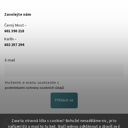
Zavolejte nám
Černý Most –
601 390 218
Karlín –
602 257 294
E-mail
Vložením e-mailu souhlasíte s
podmínkami ochrany osobních údajů
Přihlásit se
FACEBOOK
Zase ta otravná lišta s cookies? Bohužel nenaděláme nic, je to
nařízení EU a musí to tu bejt. Stačí jednou odkliknout a zbavíš se jí