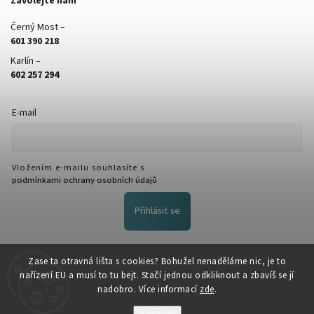
Zavolejte nám
Černý Most –
601 390 218
Karlín –
602 257 294
E-mail
Vložením e-mailu souhlasíte s
podmínkami ochrany osobních údajů
Přihlásit se
FACEBOOK
Zase ta otravná lišta s cookies? Bohužel nenaděláme nic, je to
nařízení EU a musí to tu bejt. Stačí jednou odkliknout a zbavíš se jí
nadobro. Více informací
zde
.