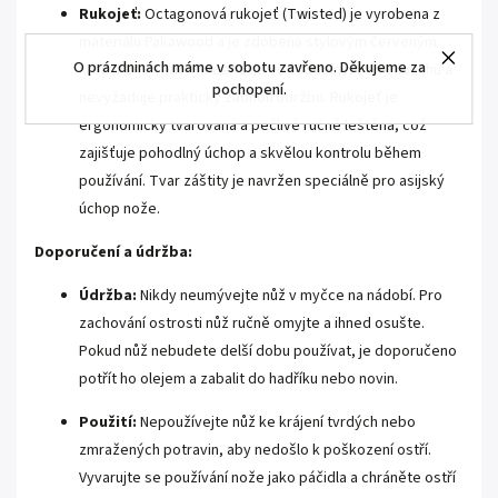
Rukojeť:
Octagonová rukojeť (Twisted) je vyrobena z
materiálu Pakawood a je zdobena stylovým červeným
O prázdninách máme v sobotu zavřeno. Děkujeme za
kroužkem. Tento materiál je voděodolný, bez zápachu a
pochopení.
nevyžaduje prakticky žádnou údržbu. Rukojeť je
ergonomicky tvarovaná a pečlivě ručně leštěná, což
zajišťuje pohodlný úchop a skvělou kontrolu během
používání. Tvar záštity je navržen speciálně pro asijský
úchop nože.
Doporučení a údržba:
Údržba:
Nikdy neumývejte nůž v myčce na nádobí. Pro
zachování ostrosti nůž ručně omyjte a ihned osušte.
Pokud nůž nebudete delší dobu používat, je doporučeno
potřít ho olejem a zabalit do hadříku nebo novin.
Použití:
Nepoužívejte nůž ke krájení tvrdých nebo
zmražených potravin, aby nedošlo k poškození ostří.
Vyvarujte se používání nože jako páčidla a chráněte ostří