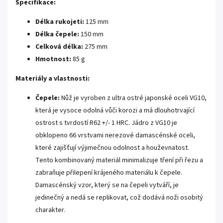
Specifikace:
Délka rukojeti:
125 mm
Délka čepele:
150 mm
Celková délka:
275 mm
Hmotnost:
85 g
Materiály a vlastnosti:
Čepele:
Nůž je vyroben z ultra ostré japonské oceli VG10,
která je vysoce odolná vůči korozi a má dlouhotrvající
ostrost s tvrdostí R62 +/- 1 HRC. Jádro z VG10 je
obklopeno 66 vrstvami nerezové damascénské oceli,
které zajišťují výjimečnou odolnost a houževnatost.
Tento kombinovaný materiál minimalizuje tření při řezu a
zabraňuje přilepení krájeného materiálu k čepele.
Damascénský vzor, který se na čepeli vytváří, je
jedinečný a nedá se replikovat, což dodává noži osobitý
charakter.