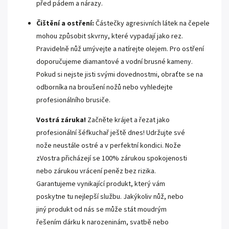
před pádem a nárazy.
Čištění a ostření:
Částečky agresivních látek na čepele
mohou způsobit skvrny, které vypadají jako rez.
Pravidelně nůž umývejte a natírejte olejem. Pro ostření
doporučujeme diamantové a vodní brusné kameny.
Pokud si nejste jisti svými dovednostmi, obraťte se na
odborníka na broušení nožů nebo vyhledejte
profesionálního brusiče.
Vostrá záruka!
Začněte krájet a řezat jako
profesionální šéfkuchař ještě dnes! Udržujte své
nože neustále ostré a v perfektní kondici. Nože
zVostra přicházejí se 100% zárukou spokojenosti
nebo zárukou vrácení peněz bez rizika.
Garantujeme vynikající produkt, který vám
poskytne tu nejlepší službu. Jakýkoliv nůž, nebo
jiný produkt od nás se může stát moudrým
řešením dárku k narozeninám, svatbě nebo