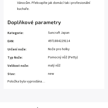
Vánocům. Překvapíte jak domácí tak i profesionální
kuchaře.
Doplňkové parametry
Suncraft Japan
Kategorie
:
4971884229114
EAN
:
Nože pro holky
Určení nože
:
Pomocný nůž (Petty)
Typ Nože
:
malý nůž
Velikost nože
:
new
Stav
:
Položka byla vyprodána…