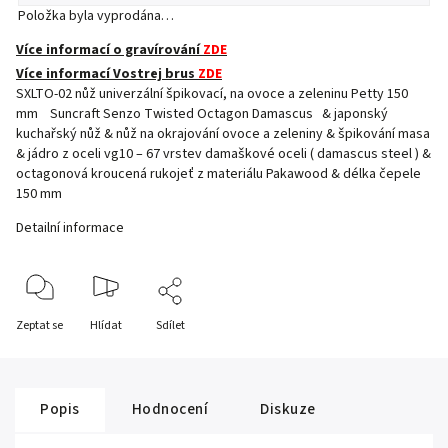
Položka byla vyprodána…
Více informací o gravírování
ZDE
Více informací Vostrej brus
ZDE
SXLTO-02 nůž univerzální špikovací, na ovoce a zeleninu Petty 150
mm Suncraft Senzo Twisted Octagon Damascus & japonský
kuchařský nůž & nůž na okrajování ovoce a zeleniny & špikování masa
& jádro z oceli vg10 – 67 vrstev damaškové oceli ( damascus steel ) &
octagonová kroucená rukojeť z materiálu Pakawood & délka čepele
150 mm
Detailní informace
Zeptat se
Hlídat
Sdílet
Popis
Hodnocení
Diskuze