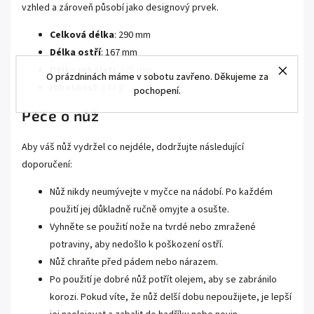
vzhled a zároveň působí jako designový prvek.
Celková délka
: 290 mm
Délka ostří
: 167 mm
Délka rukojeti
: 125 mm
O prázdninách máme v sobotu zavřeno. Děkujeme za
Hmotnost
: 143 g
pochopení.
Péče o nůž
Aby váš nůž vydržel co nejdéle, dodržujte následující
doporučení:
Nůž nikdy neumývejte v myčce na nádobí. Po každém
použití jej důkladně ručně omyjte a osušte.
Vyhněte se použití nože na tvrdé nebo zmražené
potraviny, aby nedošlo k poškození ostří.
Nůž chraňte před pádem nebo nárazem.
Po použití je dobré nůž potřít olejem, aby se zabránilo
korozi. Pokud víte, že nůž delší dobu nepoužijete, je lepší