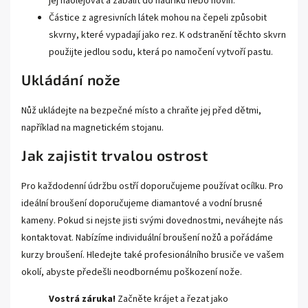
jej naolejovat a zabalit do hadříku nebo novin.
Částice z agresivních látek mohou na čepeli způsobit
skvrny, které vypadají jako rez. K odstranění těchto skvrn
použijte jedlou sodu, která po namočení vytvoří pastu.
Ukládání nože
Nůž ukládejte na bezpečné místo a chraňte jej před dětmi,
například na magnetickém stojanu.
Jak zajistit trvalou ostrost
Pro každodenní údržbu ostří doporučujeme používat ocílku. Pro
ideální broušení doporučujeme diamantové a vodní brusné
kameny. Pokud si nejste jisti svými dovednostmi, neváhejte nás
kontaktovat. Nabízíme individuální broušení nožů a pořádáme
kurzy broušení. Hledejte také profesionálního brusiče ve vašem
okolí, abyste předešli neodbornému poškození nože.
Vostrá záruka!
Začněte krájet a řezat jako