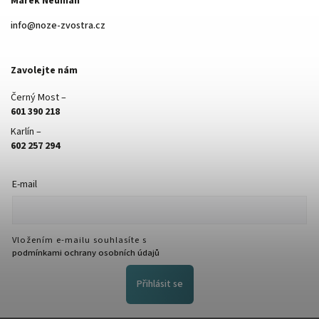
Marek Neuman
info
@
noze-zvostra.cz
Zavolejte nám
Černý Most –
601 390 218
Karlín –
602 257 294
E-mail
Vložením e-mailu souhlasíte s
podmínkami ochrany osobních údajů
Přihlásit se