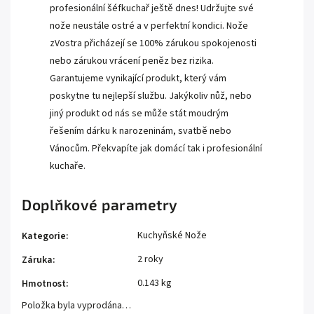
profesionální šéfkuchař ještě dnes! Udržujte své
nože neustále ostré a v perfektní kondici. Nože
zVostra přicházejí se 100% zárukou spokojenosti
nebo zárukou vrácení peněz bez rizika.
Garantujeme vynikající produkt, který vám
poskytne tu nejlepší službu. Jakýkoliv nůž, nebo
jiný produkt od nás se může stát moudrým
řešením dárku k narozeninám, svatbě nebo
Vánocům. Překvapíte jak domácí tak i profesionální
kuchaře.
Doplňkové parametry
Kuchyňské Nože
Kategorie
:
2 roky
Záruka
:
0.143 kg
Hmotnost
:
Položka byla vyprodána…