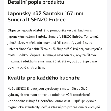
Detailní popis produktu
Japonský nůž Santoku 167 mm
Suncraft SENZO Entrée
Objevte nepostradatelného pomocníka ve vaší kuchyni s
japonským nožem Santoku Suncraft SENZO Entrée. Tento nůž,
jehož název v překladu znamená "tři ctnosti", vyniká svou
univerzálností a nabízí širokou škálu použití: krájení, rozkrájení a
mletí. S délkou čepele 167 mm je navržen tak, aby zajišťoval
maximální efektivitu a minimální únik šťávy, což udržuje vaše
pokrmy plné chuti a živin.
Kvalita pro každého kuchaře
Nože SENZO Entrée jsou vyrobeny z materiálů pečlivě
vybraných pro svou ostrost a odolnost vůči opotřebení.
Voděodolná rukojeť z černého PAKKA WOOD splňuje vysoké
hygienické standardy, což je ideální pro profesionální kuchyně i