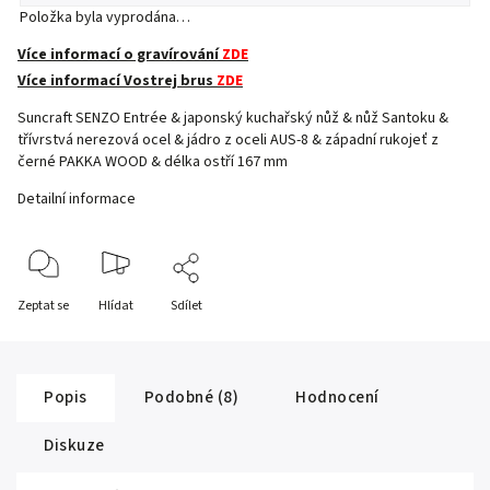
Položka byla vyprodána…
Více informací o gravírování
ZDE
Více informací Vostrej brus
ZDE
Suncraft SENZO Entrée & japonský kuchařský nůž & nůž Santoku &
třívrstvá nerezová ocel & jádro z oceli AUS-8 & západní rukojeť z
černé PAKKA WOOD & délka ostří 167 mm
Detailní informace
Zeptat se
Hlídat
Sdílet
Popis
Podobné (8)
Hodnocení
Diskuze