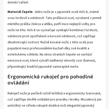
domácí vaření.
Materiál čepele
: Jádro nože je z japonské oceli AUS-8, známé
svou tvrdostí a odolností. Tato prášková ocel, vyrobená z jemně
mletého prášku železa a uhlíku, patří mezi nejlepší volby pro
nože na trhu. AUS-8 se vyznačuje vynikající kombinací tvrdosti,
odolnosti proti opotřebení a korozní odolnosti, což zajišťuje
dlouhotrvající ostrost. Ručně kované nože z této oceli jsou
populární mezi profesionálními kuchaři díky své kvalitě a
estetickému vzhledu. Na obou stranách čepele se nachází
nerezová ocel, která vytváří nádherný vlnovitý vzor (hamon),
připomínající tradiční japonské samurajské meče.
Ergonomická rukojeť pro pohodlné
ovládání
Rukojeť nože je pečlivě ručně leštěná a ergonomicky tvarovaná,
což zajišťuje skvělé ovládání pro praváky i leváky. Mozaikový pin
umístěný ve středu rukojeti dodává noži elegantní japonský