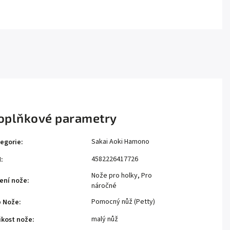
oplňkové parametry
Sakai Aoki Hamono
egorie
:
4582226417726
N
:
Nože pro holky
,
Pro
ení nože
:
náročné
Pomocný nůž (Petty)
p Nože
:
malý nůž
ikost nože
: