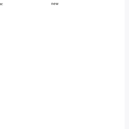
new
v
: