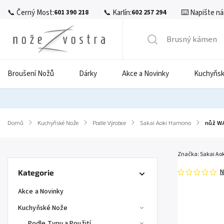
📞 Černý Most:
📞 Karlín:
⌨️ Napište ná
601 390 218
602 257 294
Broušení Nožů
Dárky
Akce a Novinky
Kuchyňsk
Domů
/
Kuchyňské Nože
/
Podle Výrobce
/
Sakai Aoki Hamono
/
nůž WA
Značka:
Sakai Ao
N
Kategorie
Akce a Novinky
Kuchyňské Nože
Podle Typu a Použití