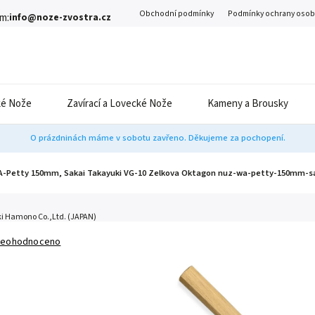
Obchodní podmínky
Podmínky ochrany osob
m:
info@noze-zvostra.cz
é Nože
Zavírací a Lovecké Nože
Kameny a Brousky
O prázdninách máme v sobotu zavřeno. Děkujeme za pochopení.
-Petty 150mm, Sakai Takayuki VG-10 Zelkova Oktagon
nuz-wa-petty-150mm-sa
ki Hamono Co.,Ltd. (JAPAN)
eohodnoceno