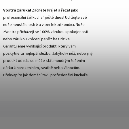
Vostrá záruka!
Začněte krájet a řezat jako
profesionální šéfkuchař ještě dnes! Udržujte své
nože neustále ostré a v perfektní kondici. Nože
zVostra přicházejí se 100% zárukou spokojenosti
nebo zárukou vrácení peněz bez rizika.
Garantujeme vynikající produkt, který vám
poskytne tu nejlepší službu. Jakýkoliv nůž, nebo jiný
produkt od nás se může stát moudrým řešením
dárku k narozeninám, svatbě nebo Vánocům.
Překvapíte jak domácí tak i profesionální kuchaře.