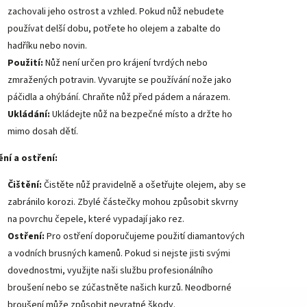
zachovali jeho ostrost a vzhled. Pokud nůž nebudete
používat delší dobu, potřete ho olejem a zabalte do
hadříku nebo novin.
Použití:
Nůž není určen pro krájení tvrdých nebo
zmražených potravin. Vyvarujte se používání nože jako
páčidla a ohýbání. Chraňte nůž před pádem a nárazem.
Ukládání:
Ukládejte nůž na bezpečné místo a držte ho
mimo dosah dětí.
ění a ostření:
Čištění:
Čistěte nůž pravidelně a ošetřujte olejem, aby se
zabránilo korozi. Zbylé částečky mohou způsobit skvrny
na povrchu čepele, které vypadají jako rez.
Ostření:
Pro ostření doporučujeme použití diamantových
a vodních brusných kamenů. Pokud si nejste jisti svými
dovednostmi, využijte naši službu profesionálního
broušení nebo se zúčastněte našich kurzů. Neodborné
broušení může způsobit nevratné škody.