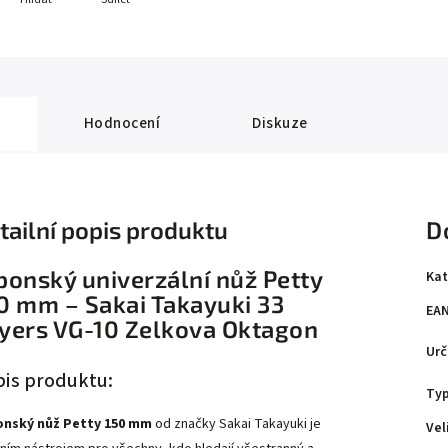
Hodnocení
Diskuze
tailní popis produktu
D
ponský univerzální nůž Petty
Kat
0 mm – Sakai Takayuki 33
EA
yers VG-10 Zelkova Oktagon
Urč
is produktu:
Ty
nský nůž Petty 150 mm
od značky Sakai Takayuki je
Vel