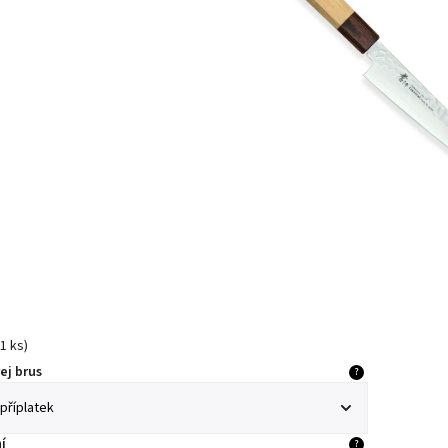
1 ks
)
ej brus
?
í
?