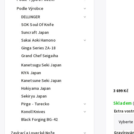
Podle Výrobce
DELLINGER
SOK Soul Of Knife
Suncraft Japan
Sakai Aoki Hamono
Ginga Series ZA-18
Grand Chef Seigaiha
Kanetsugu Seki Japan
KIYA Japan
Kanetsune Seki Japan
Hokiyama Japan
3 699 Kč
Sekiryu Japan
Skladem
(
Pirge - Turecko
Extra vostr
Konoll Knives
Black Forging BG-42
Gravírován
Zavírací a Lovecké Nože