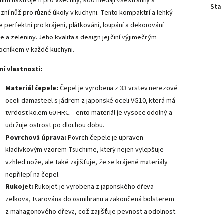
lním nástrojem pro všechny, kdo hledají všestranný a
Sta
izní nůž pro různé úkoly v kuchyni. Tento kompaktní a lehký
je perfektní pro krájení, plátkování, loupání a dekorování
e a zeleniny. Jeho kvalita a design jej činí výjimečným
cníkem v každé kuchyni.
ní vlastnosti:
Materiál čepele:
Čepel je vyrobena z 33 vrstev nerezové
oceli damasteel s jádrem z japonské oceli VG10, která má
tvrdost kolem 60 HRC. Tento materiál je vysoce odolný a
udržuje ostrost po dlouhou dobu.
Povrchová úprava:
Povrch čepele je upraven
kladívkovým vzorem Tsuchime, který nejen vylepšuje
vzhled nože, ale také zajišťuje, že se krájené materiály
nepřilepí na čepel.
Rukojeť:
Rukojeť je vyrobena z japonského dřeva
zelkova, tvarována do osmihranu a zakončená bolsterem
z mahagonového dřeva, což zajišťuje pevnost a odolnost.