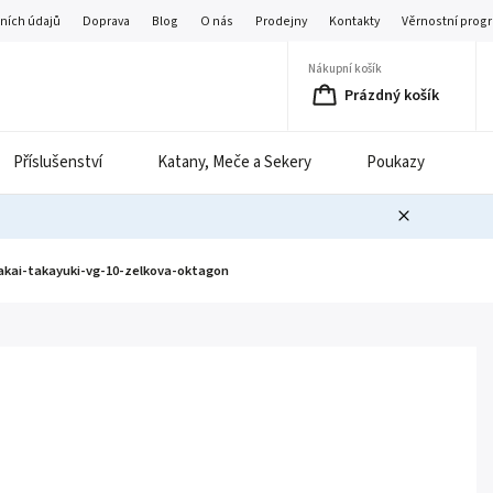
ních údajů
Doprava
Blog
O nás
Prodejny
Kontakty
Věrnostní prog
Nákupní košík
Prázdný košík
Příslušenství
Katany, Meče a Sekery
Poukazy
B
kai-takayuki-vg-10-zelkova-oktagon