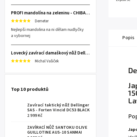
PROFI mandolína na zeleninu - CHIBA Japan, sengiri slicekun
Demeter
Nejlepši mandolina na ni dělam nudlyčky
a vybornej
Popis
Lovecký zavírací damaškový nůž Dellinger Damask Star
Michal Vašiček
De
Ja
Top 10 produktů
15
La
Zavírací taktický nůž Dellinger
SAS - Forten Vincid DC53 BLACK
Pop
2 999 Kč
ZAVÍRACÍ NŮŽ SANTOKU OLIVE
Japo
GUILLOTINE AUS-10 SANMAI