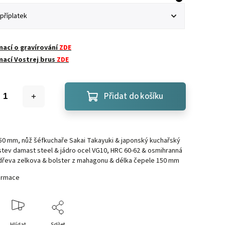
mací o gravírování
ZDE
mací Vostrej brus
ZDE
Přidat do košíku
50 mm, nůž šéfkuchaře Sakai Takayuki & japonský kuchařský
stev damast steel & jádro ocel VG10, HRC 60-62 & osmihranná
 dřeva zelkova & bolster z mahagonu & délka čepele 150 mm
formace
Hlídat
Sdílet