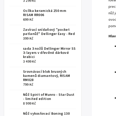
ideá
3 299 Kč
prec
Ocílka keramická 250 mm
nůž 
RISAM RR006
699 Kč
ovoc
pomo
Zavírací snídaňový "pocket
patlanůž" Dellinger Easy - Red
Hlav
399 Kč
sada 3 nožů Dellinger Mirror SS
3-layers v dřevěné dárkové
krabici
3 499 Kč
Srovnávací blok brusných
kamenů diamantový, RISAM
RM028
799 Kč
Nůž Spirit of Munro - Star Dust
- limited edition
8 999 Kč
Nůž vykosťovací Boning 130