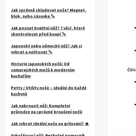
Jak správně skladovat nože? Magnet,
blok, nebo zásuvka 🔪
Jak poznat kvalitní nůž? 7 věcí, které
zkontrolovat před koupí 🔪
Japonský nebo německý nůž? Jak si
vybrat a nelitovat 🔪
Historie japonských nožů: Od
Čišt
samurajských mečů k moderním
kuchařům
Petty / Utility nože – ideální do každé
kuchyně
Jak nabrousit nůž: Kompletní
průvodce na správné broušení nožů
Jak vybrat ideální nože na grilování? 🔥
Vykošťovací nůž: Nezbytný pomocník