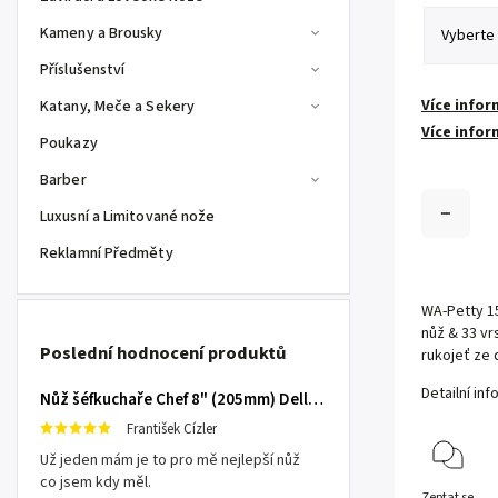
Kameny a Brousky
Příslušenství
Více infor
Katany, Meče a Sekery
Více infor
Poukazy
Barber
Luxusní a Limitované nože
Reklamní Předměty
WA-Petty 1
nůž & 33 vr
Poslední hodnocení produktů
rukojeť ze
Detailní in
Nůž šéfkuchaře Chef 8" (205mm) Dellinger TOIVO - Professional Damascus
František Cízler
Už jeden mám je to pro mě nejlepší nůž
co jsem kdy měl.
Zeptat se