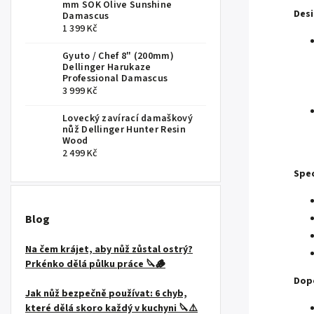
mm SOK Olive Sunshine
Desi
Damascus
1 399 Kč
Gyuto / Chef 8" (200mm)
Dellinger Harukaze
Professional Damascus
3 999 Kč
Lovecký zavírací damaškový
nůž Dellinger Hunter Resin
Wood
2 499 Kč
Spec
Blog
Na čem krájet, aby nůž zůstal ostrý?
Prkénko dělá půlku práce 🔪🪵
Dopo
Jak nůž bezpečně používat: 6 chyb,
které dělá skoro každý v kuchyni 🔪⚠️