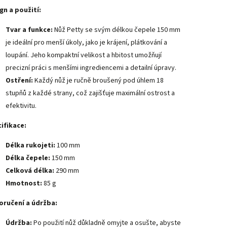
gn a použití:
Tvar a funkce:
Nůž Petty se svým délkou čepele 150 mm
je ideální pro menší úkoly, jako je krájení, plátkování a
loupání. Jeho kompaktní velikost a hbitost umožňují
precizní práci s menšími ingrediencemi a detailní úpravy.
Ostření:
Každý nůž je ručně broušený pod úhlem 18
stupňů z každé strany, což zajišťuje maximální ostrost a
efektivitu.
ifikace:
Délka rukojeti:
100 mm
Délka čepele:
150 mm
Celková délka:
290 mm
Hmotnost:
85 g
ručení a údržba:
Údržba:
Po použití nůž důkladně omyjte a osušte, abyste