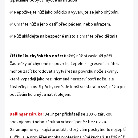
(speciálně pobyt v myčce na nádobí)
✅ Nepožívejte nůž jako páčidlo a vyvarujte se jeho ohýbání.
✅ Chraňte nůž a jeho ostří před pádem, nebo nárazem.
✅ Nůž ukládejte na bezpečné místo a chraňte před dětmi !
Čištění kuchyňského nože:
Každý nůž si zaslouží péči.
Částečky přichycené na povrchu čepele z agresivních látek
mohou začít korodovat a vytvářet na povrchu nože skvrny,
které vypadají jako rez. Nicméně nerezaví ostří nože, ale
částečky na ostří přichycené. Je lepší se starat o svůj nůž a po
používání ho umýt a natřít olejem.
Dellinger záruka:
Dellinger přicházejí se 100% zárukou
spokojenosti nebo zárukou vrácení peněz bez rizika.
Garantujeme vynikající produkt, který vám poskytne tu nejlepší
službu a je prověřen mnoha profesionálními kuchaři. Každý nůž