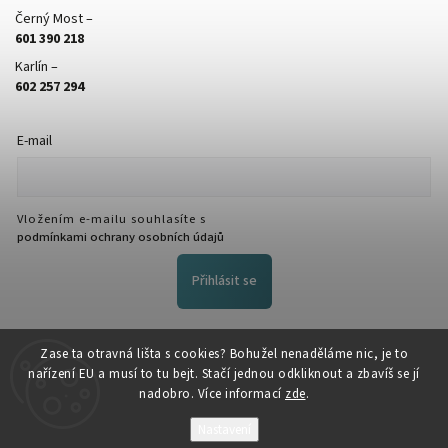
Černý Most –
601 390 218
Karlín –
602 257 294
E-mail
Vložením e-mailu souhlasíte s
podmínkami ochrany osobních údajů
Přihlásit se
FACEBOOK
Zase ta otravná lišta s cookies? Bohužel nenaděláme nic, je to
nařízení EU a musí to tu bejt. Stačí jednou odkliknout a zbavíš se jí
nadobro. Více informací
zde
.
Nastavení