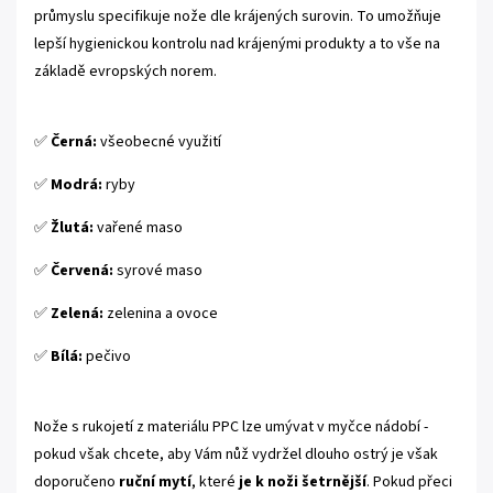
průmyslu specifikuje nože dle krájených surovin. To umožňuje
lepší hygienickou kontrolu nad krájenými produkty a to vše na
základě evropských norem.
✅
Černá:
všeobecné využití
✅
Modrá:
ryby
✅
Žlutá:
vařené maso
✅
Červená:
syrové maso
✅
Zelená:
zelenina a ovoce
✅
Bílá:
pečivo
Nože s rukojetí z materiálu PPC lze umývat v myčce nádobí -
pokud však chcete, aby Vám nůž vydržel dlouho ostrý je však
doporučeno
ruční mytí
, které
je k noži šetrnější
. Pokud přeci