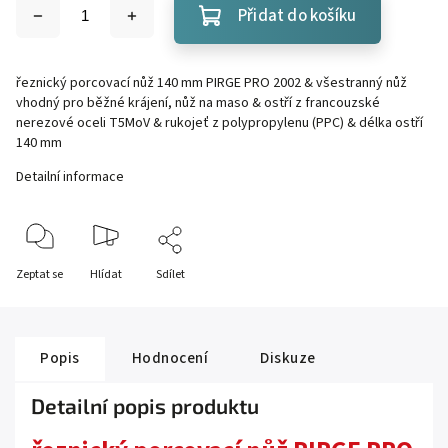
Přidat do košíku
řeznický porcovací nůž 140 mm PIRGE PRO 2002 & všestranný nůž
vhodný pro běžné krájení, nůž na maso & ostří z francouzské
nerezové oceli T5MoV & rukojeť z polypropylenu (PPC) & délka ostří
140 mm
Detailní informace
Zeptat se
Hlídat
Sdílet
Popis
Hodnocení
Diskuze
Detailní popis produktu