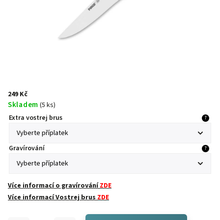
249 Kč
Skladem
(
5 ks
)
Extra vostrej brus
?
Gravírování
?
Více informací o gravírování
ZDE
Více informací Vostrej brus
ZDE