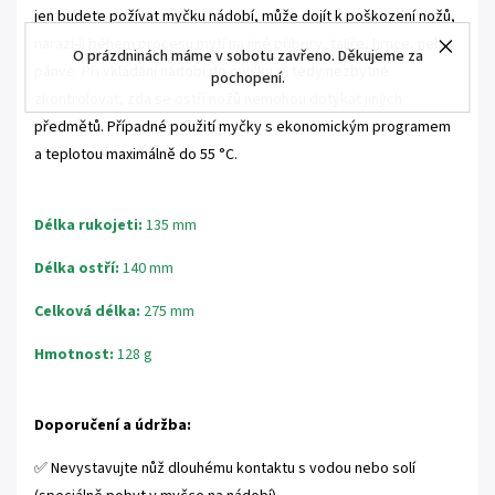
jen budete požívat myčku nádobí, může dojít k poškození nožů,
narazí-li během procesu mytí na jiné příbory, talíře, hrnce, nebo
O prázdninách máme v sobotu zavřeno. Děkujeme za
pánve. Při vkládání nádobí do myčky je tedy nezbytné
pochopení.
zkontrolovat, zda se ostří nožů nemohou dotýkat jiných
předmětů. Případné použití myčky s ekonomickým programem
a teplotou maximálně do 55 °C.
Délka rukojeti:
135 mm
Délka ostří:
140 mm
Celková délka:
275 mm
Hmotnost:
128 g
Doporučení a údržba:
✅ Nevystavujte nůž dlouhému kontaktu s vodou nebo solí