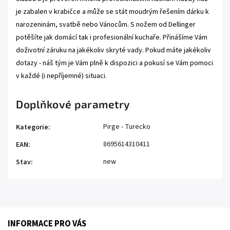
je zabalen v krabičce a může se stát moudrým řešením dárku k
narozeninám, svatbě nebo Vánocům. S nožem od Dellinger
potěšíte jak domácí tak i profesionální kuchaře. Přinášíme Vám
doživotní záruku na jakékoliv skryté vady. Pokud máte jakékoliv
dotazy - náš tým je Vám plně k dispozici a pokusí se Vám pomoci
v každé (i nepříjemné) situaci.
Doplňkové parametry
Pirge - Turecko
Kategorie
:
8695614310411
EAN
:
new
Stav
:
INFORMACE PRO VÁS