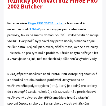
řeznický porcovací nůž PIRGE PRO
2002 Butcher
Nože ze série
Pirge PRO 2002 Butcher
z francouzské
nerezové oceli
T5MoV
jsou určeny jak pro profesionální
provozy, tak i k běžnému domácí použití. Tvrdost ostří dosahuje
56 HRC. Tvary nožů byly navrženy profesionály s mnohaletými
zkušenostmi. Krájení, plátkování, čištění masa, ovoce a zeleniny
– nic nebude pro tyto nože problém. Záruka na tyto nože je 5 let
a vztahuje se na jiná, než mechanická poškození a výrobní vady.
Rukojeť
profesionálních nožů
PIRGE PRO 2002
je ergonomická
a pohodlná pro dlouhodobé používání. Je vyrobena ze
vstřikovaného polypropylenu (PPC), který je odolný pro teploty
do 120 stupňů Celsia. Rukojeť je nárazuvzdorná a protiskluzová -
vstřikovaný polypropylen (PPC) umožňuje trvalé a stabilní
spojení čepele s rukojetí. Barva rukojeti v potravinářském