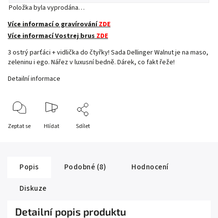
Položka byla vyprodána…
Více informací o gravírování
ZDE
Více informací Vostrej brus
ZDE
3 ostrý parťáci + vidlička do čtyřky! Sada Dellinger Walnut je na maso,
zeleninu i ego. Nářez v luxusní bedně. Dárek, co fakt řeže!
Detailní informace
Zeptat se
Hlídat
Sdílet
Popis
Podobné (8)
Hodnocení
Diskuze
Detailní popis produktu