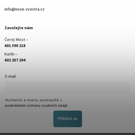
info
@
noze-zvostra.cz
Zavolejte nám
Černý Most –
601 390 218
Karlín –
602 257 294
E-mail
Vložením e-mailu souhlasíte s
podmínkami ochrany osobních údajů
Přihlásit se