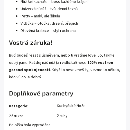
Nůž šéfkuchaře – boss každého krájení
Univerzální nůž – tvůj denní řezník
Petty – malý, ale šikula
Vidlička – otočka, držení, přepich
Dřevěná krabice – styl i ochrana
Vostrá záruka!
Buď budeš řezat s úsměvem, nebo ti vrátíme love. Jo, takhle
ostrý jsme. Každej náš nůž (a i vidlička!) nese
100% vostrou
garanci spokojenosti
. Když to nevezmeš ty, vezme to někdo,
kdo ví, co je dobrý.
Doplňkové parametry
Kuchyňské Nože
Kategorie
:
2 roky
Záruka
:
Položka byla vyprodána…