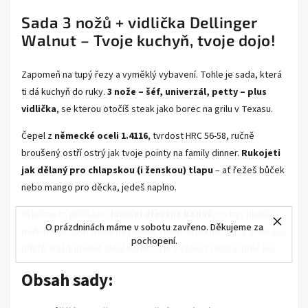
Sada 3 nožů + vidlička Dellinger
Walnut – Tvoje kuchyň, tvoje dojo!
Zapomeň na tupý řezy a vyměklý vybavení. Tohle je sada, která
ti dá kuchyň do ruky.
3 nože – šéf, univerzál, petty – plus
vidlička
, se kterou otočíš steak jako borec na grilu v Texasu.
Čepel z
německé oceli 1.4116
, tvrdost HRC 56-58, ručně
broušený ostří ostrý jak tvoje pointy na family dinner.
Rukojeti
jak dělaný pro chlapskou (i ženskou) tlapu
– ať řežeš bůček
nebo mango pro děcka, jedeš naplno.
Všechno to přichází v
luxusní dřevěné bedně
, co bys klidně
O prázdninách máme v sobotu zavřeno. Děkujeme za
mohl použít jako truhlu na poklad. Nebo na prkno, který si koupíš
pochopení.
příště. Každopádně ideál dárek – i pro sebe. Protože proč ne.
Obsah sady: