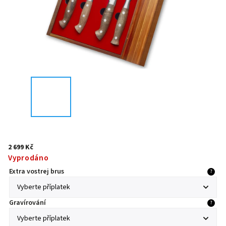
2 699 Kč
Vyprodáno
Extra vostrej brus
?
Gravírování
?