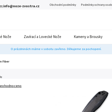
Obchodní podmínky
Podmínky ochrany osob
m:
info@noze-zvostra.cz
é Nože
Zavírací a Lovecké Nože
Kameny a Brousky
O prázdninách máme v sobotu zavřeno. Děkujeme za pochopení.
n Fiber
fe
eohodnoceno