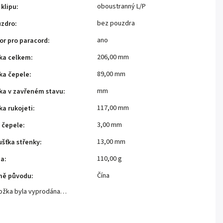
oboustranný L/P
 klipu
:
bez pouzdra
uzdro
:
ano
or pro paracord
:
206,00 mm
ka celkem
:
89,00 mm
ka čepele
:
mm
ka v zavřeném stavu
:
117,00 mm
ka rukojeti
:
3,00 mm
a čepele
:
13,00 mm
ušťka střenky
:
110,00 g
ha
:
Čína
mě původu
:
ožka byla vyprodána…