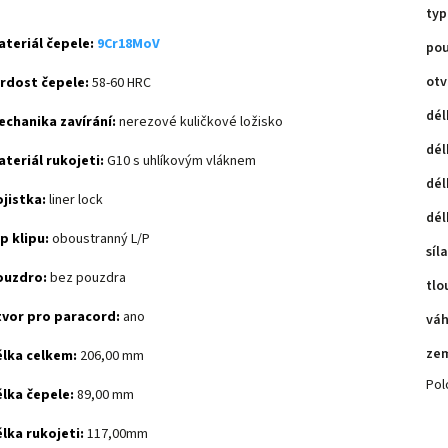
typ
teriál čepele:
9Cr18MoV
po
otv
rdost čepele:
58-60 HRC
dél
chanika zavírání:
nerezové kuličkové ložisko
dél
teriál rukojeti:
G10 s uhlíkovým vláknem
dél
jistka:
liner lock
dél
p klipu:
oboustranný L/P
síl
ouzdro:
bez pouzdra
tlo
tvor pro paracord:
ano
vá
ze
lka celkem:
206,00 mm
Pol
lka čepele:
89,00 mm
lka rukojeti:
117,00mm