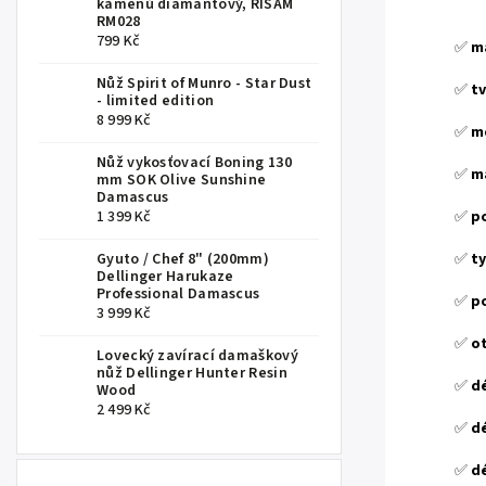
kamenů diamantový, RISAM
.
RM028
799 Kč
✅
ma
Nůž Spirit of Munro - Star Dust
✅
tv
- limited edition
8 999 Kč
✅
me
Nůž vykosťovací Boning 130
✅
ma
mm SOK Olive Sunshine
Damascus
1 399 Kč
✅
po
Gyuto / Chef 8" (200mm)
✅
ty
Dellinger Harukaze
Professional Damascus
✅
p
3 999 Kč
✅
o
Lovecký zavírací damaškový
nůž Dellinger Hunter Resin
✅
dé
Wood
2 499 Kč
✅
dé
✅
dé