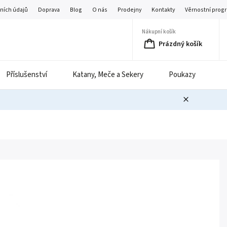
ních údajů
Doprava
Blog
O nás
Prodejny
Kontakty
Věrnostní prog
Nákupní košík
Prázdný košík
Příslušenství
Katany, Meče a Sekery
Poukazy
B