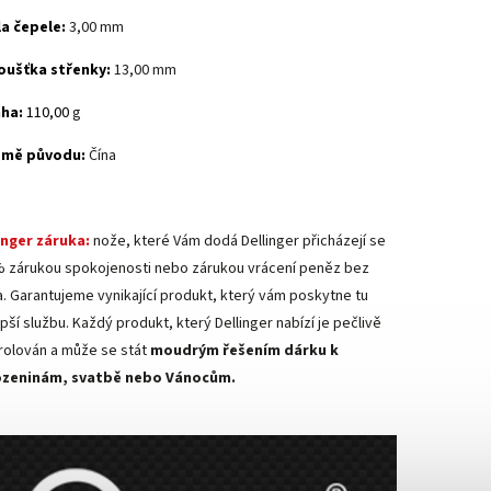
la čepele:
3,00 mm
oušťka střenky:
13,00 mm
áha:
110,00
g
emě původu:
Čína
inger záruka:
nože, které Vám dodá Dellinger přicházejí se
 zárukou spokojenosti nebo zárukou vrácení peněz bez
ka. Garantujeme vynikající produkt, který vám poskytne tu
pší službu. Každý produkt, který Dellinger nabízí je pečlivě
rolován a může se stát
moudrým řešením dárku k
ozeninám, svatbě nebo Vánocům.