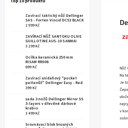
Top 10 produktů
Zavírací taktický nůž Dellinger
SAS - Forten Vincid DC53 BLACK
De
2 999 Kč
z
ZAVÍRACÍ NŮŽ SANTOKU OLIVE
GUILLOTINE AUS-10 SANMAI
3 299 Kč
.
Ocílka keramická 250 mm
RISAM RR006
699 Kč
Nůž
Na t
Zavírací snídaňový "pocket
Je t
patlanůž" Dellinger Easy - Red
399 Kč
Čepe
ulož
sada 3 nožů Dellinger Mirror SS
3-layers v dřevěné dárkové
nejr
krabici
v ko
3 499 Kč
oslo
Srovnávací blok brusných