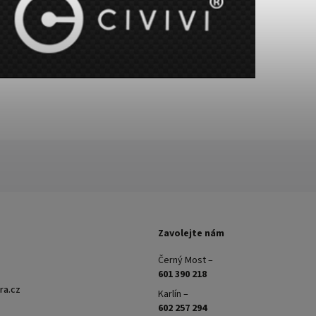
Zavolejte nám
Černý Most –
601 390 218
ra.cz
Karlín –
602 257 294