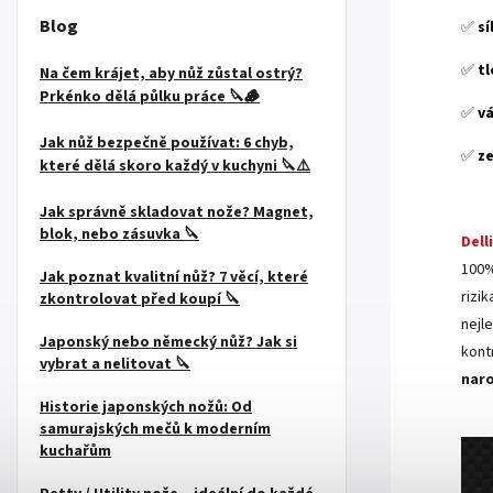
Blog
✅
sí
✅
tl
Na čem krájet, aby nůž zůstal ostrý?
Prkénko dělá půlku práce 🔪🪵
✅
v
Jak nůž bezpečně používat: 6 chyb,
✅
z
které dělá skoro každý v kuchyni 🔪⚠️
.
Jak správně skladovat nože? Magnet,
blok, nebo zásuvka 🔪
Dell
100%
Jak poznat kvalitní nůž? 7 věcí, které
rizi
zkontrolovat před koupí 🔪
nejle
Japonský nebo německý nůž? Jak si
kont
vybrat a nelitovat 🔪
nar
Historie japonských nožů: Od
samurajských mečů k moderním
kuchařům