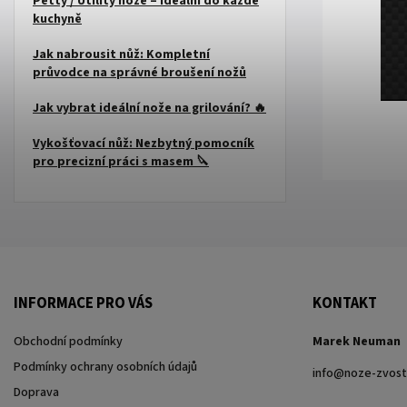
Petty / Utility nože – ideální do každé
kuchyně
Jak nabrousit nůž: Kompletní
průvodce na správné broušení nožů
Jak vybrat ideální nože na grilování? 🔥
Vykošťovací nůž: Nezbytný pomocník
pro precizní práci s masem 🔪
INFORMACE PRO VÁS
KONTAKT
Obchodní podmínky
Marek Neuman
Podmínky ochrany osobních údajů
info
@
noze-zvost
Doprava