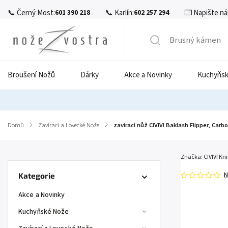
📞 Černý Most:
📞 Karlín:
⌨️ Napište ná
601 390 218
602 257 294
Broušení Nožů
Dárky
Akce a Novinky
Kuchyňsk
Domů
/
Zavírací a Lovecké Nože
/
zavírací nůž CIVIVI Baklash Flipper, Carbo
Značka:
CIVIVI Kni
N
Kategorie
Akce a Novinky
Kuchyňské Nože