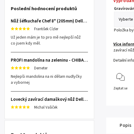
Vyprodá
Poslední hodnocení produktů
Gravírován
Nůž šéfkuchaře Chef 8" (205mm) Dellinger TOIVO - Professional Damascus
František Cízler
Položka b
Už jeden mám je to pro mě nejlepší nůž
co jsem kdy měl.
Více infor
zavírací nů
PROFI mandolína na zeleninu - CHIBA Japan, sengiri slicekun
Detailní in
Demeter
Nejlepši mandolina na ni dělam nudlyčky
a vybornej
Zeptat se
Lovecký zavírací damaškový nůž Dellinger Damask Star
Michal Vašiček
Popis