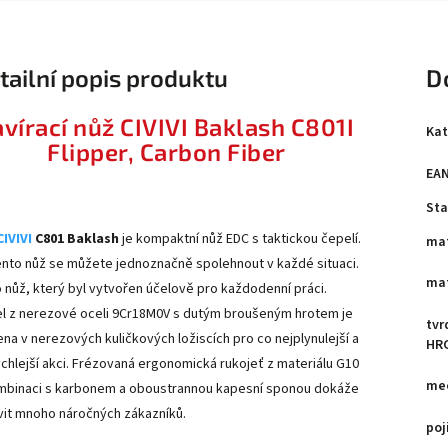
tailní popis produktu
D
avírací nůž CIVIVI Baklash C801I
Kat
Flipper, Carbon Fiber
EA
Sta
CIVIVI
C801 Baklash
je kompaktní nůž EDC s taktickou čepelí.
mat
ento nůž se můžete jednoznačně spolehnout v každé situaci.
mat
o nůž, který byl vytvořen účelově pro každodenní práci.
l z nerezové oceli 9Cr18M0V s dutým broušeným hrotem je
tvr
ena v nerezových kuličkových ložiscích pro co nejplynulejší a
HR
ychlejší akci. Frézovaná ergonomická rukojeť z materiálu G10
mec
mbinaci s karbonem a oboustrannou kapesní sponou dokáže
vit mnoho náročných zákazníků.
poj