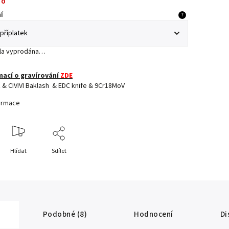
no
í
?
yla vyprodána…
mací o gravírování
ZDE
ž & CIVIVI Baklash & EDC knife & 9Cr18MoV
formace
Hlídat
Sdílet
Podobné (8)
Hodnocení
Di