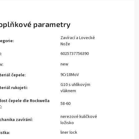
oplňkové parametry
Zavírací a Lovecké
egorie
:
Nože
6025737756390
N
:
new
v
:
9Cr18MoV
eriál čepele
:
G10 s uhlíkovým
eriál rukojeti
:
vláknem
dost čepele dle Rockwella
58-60
C
:
nerezové kuličkové
hanika zavírání
:
ložisko
liner lock
istka
: