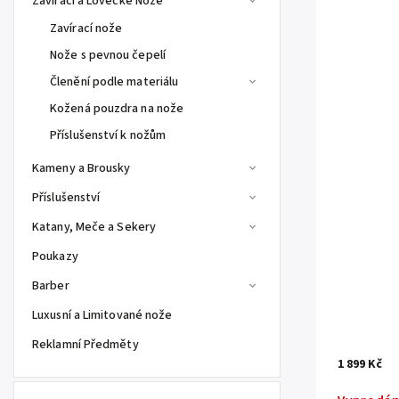
Zavírací a Lovecké Nože
Zavírací nože
Nože s pevnou čepelí
Členění podle materiálu
Kožená pouzdra na nože
Příslušenství k nožům
Kameny a Brousky
Příslušenství
Katany, Meče a Sekery
Poukazy
Barber
Luxusní a Limitované nože
Reklamní Předměty
1 899 Kč