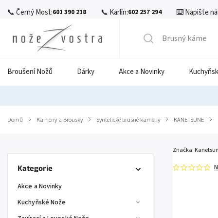
📞 Černý Most:
📞 Karlín:
⌨️ Napište ná
601 390 218
602 257 294
Broušení Nožů
Dárky
Akce a Novinky
Kuchyňsk
Domů
/
Kameny a Brousky
/
Syntetické brusné kameny
/
KANETSUNE
/
Značka:
Kanetsune
N
Kategorie
Akce a Novinky
Kuchyňské Nože