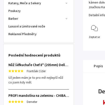
kámen dokon
Katany, Meče a Sekery
značkou Ka
Poukazy
Detailní in
Barber
Luxusní a Limitované nože
Reklamní Předměty
Zeptat se
Poslední hodnocení produktů
Nůž šéfkuchaře Chef 8" (205mm) Dellinger TOIVO - Professional Damascus
Popis
František Cízler
Už jeden mám je to pro mě nejlepší nůž
co jsem kdy měl.
De
PROFI mandolína na zeleninu - CHIBA Japan, sengiri slicekun
Demeter