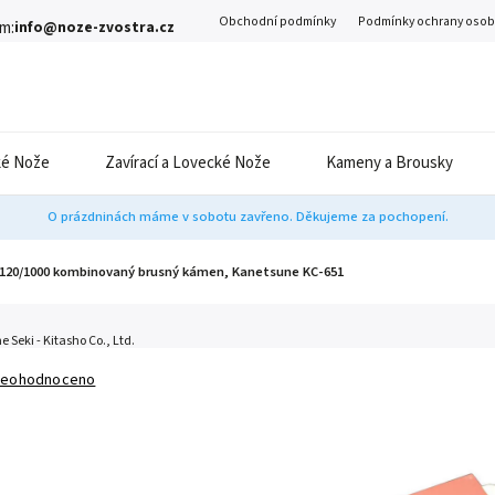
Obchodní podmínky
Podmínky ochrany osob
m:
info@noze-zvostra.cz
é Nože
Zavírací a Lovecké Nože
Kameny a Brousky
O prázdninách máme v sobotu zavřeno. Děkujeme za pochopení.
120/1000 kombinovaný brusný kámen, Kanetsune KC-651
 Seki - Kitasho Co., Ltd.
eohodnoceno