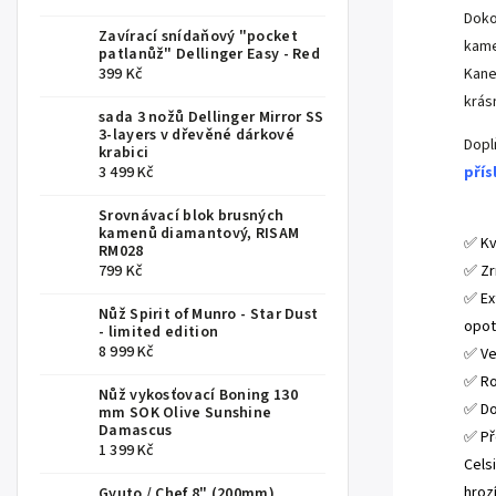
Doko
Zavírací snídaňový "pocket
kame
patlanůž" Dellinger Easy - Red
399 Kč
Kanet
krás
sada 3 nožů Dellinger Mirror SS
3-layers v dřevěné dárkové
Dopl
krabici
3 499 Kč
přís
Srovnávací blok brusných
.
kamenů diamantový, RISAM
✅ Kv
RM028
799 Kč
✅ Zr
✅ Ex
Nůž Spirit of Munro - Star Dust
opot
- limited edition
8 999 Kč
✅ Ve
✅ Ro
Nůž vykosťovací Boning 130
✅ Do
mm SOK Olive Sunshine
Damascus
✅ Př
1 399 Kč
Cels
hroz
Gyuto / Chef 8" (200mm)