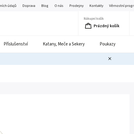
ních údajů
Doprava
Blog
O nás
Prodejny
Kontakty
Věrnostní prog
Nákupní košík
Prázdný košík
Příslušenství
Katany, Meče a Sekery
Poukazy
B