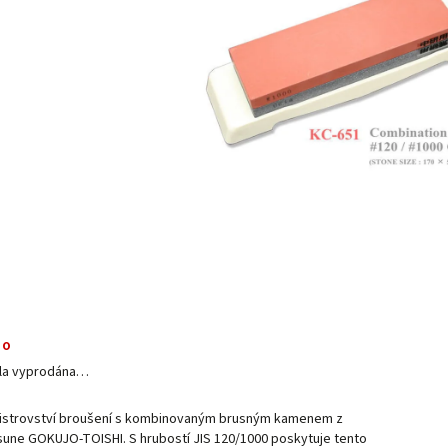
no
yla vyprodána…
istrovství broušení s kombinovaným brusným kamenem z
sune GOKUJO-TOISHI. S hrubostí JIS 120/1000 poskytuje tento