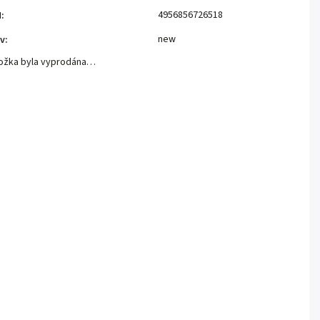
4956856726518
N
:
new
v
:
ožka byla vyprodána…