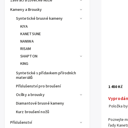
Zavírací a Lovecké Nože
Kameny a Brousky
Syntetické brusné kameny
KIYA
KANETSUNE
NANIWA
RISAM
SHAPTON
KING
Syntetické s přídavkem přírodních
materiálů
Příslušenství pro broušení
1 450 Kč
Ocílky a brousky
Vyprodá
Diamantové brusné kameny
Položka b
Kurz broušení nožů
Poznejte m
Příslušenství
řady Kanet