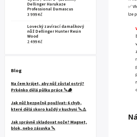
Dellinger Harukaze
✅ Vh
Professional Damascus
lze 
3 999 Kč
Lovecký zavírací damaškový
nůž Dellinger Hunter Resin
Wood
2 499 Kč
Blog
Na čem krájet, aby nůž zůstal ostrý?
Prkénko dělá půlku práce 🔪🪵
Jak nůž bezpečně používat: 6 chyb,
které dělá skoro každý v kuchyni 🔪⚠️
Ná
Jak správně skladovat nože? Magnet,
blok, nebo zásuvka 🔪