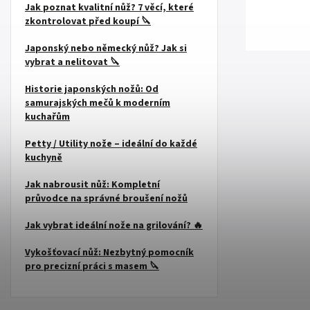
Jak poznat kvalitní nůž? 7 věcí, které
zkontrolovat před koupí 🔪
Japonský nebo německý nůž? Jak si
vybrat a nelitovat 🔪
Historie japonských nožů: Od
samurajských mečů k moderním
kuchařům
Petty / Utility nože – ideální do každé
kuchyně
Jak nabrousit nůž: Kompletní
průvodce na správné broušení nožů
Jak vybrat ideální nože na grilování? 🔥
Vykošťovací nůž: Nezbytný pomocník
pro precizní práci s masem 🔪