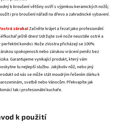
odný k broušení většiny ostří s výjimkou keramických nožů;
použít i pro broušení nářadí na dřevo a zahradnické vybavení.
Vostrá záruka!
Začněte krájet a řezat jako profesionální
šéfkuchař ještě dnes! Udržujte své nože neustále ostré a
v perfektní kondici. Nože zVostra přicházejí se 100%
zárukou spokojenosti nebo zárukou vrácení peněz bez
rizika. Garantujeme vynikající produkt, který vám
poskytne tu nejlepší službu. Jakýkoliv nůž, nebo jiný
produkt od nás se může stát moudrým řešením dárku k
narozeninám, svatbě nebo Vánocům. Překvapíte jak
domácí tak i profesionální kuchaře.
vod k použití