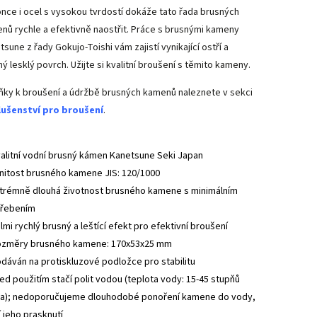
nce i ocel s vysokou tvrdostí dokáže tato řada brusných
nů rychle a efektivně naostřit. Práce s brusnými kameny
sune z řady Gokujo-Toishi vám zajistí vynikající ostří a
ný lesklý povrch. Užijte si kvalitní broušení s těmito kameny.
ňky k broušení a údržbě brusných kamenů naleznete v sekci
lušenství pro broušení
.
alitní vodní brusný kámen Kanetsune Seki Japan
nitost brusného kamene JIS: 120/1000
trémně dlouhá životnost brusného kamene s minimálním
řebením
lmi rychlý brusný a leštící efekt pro efektivní broušení
změry brusného kamene: 170x53x25 mm
dáván na protiskluzové podložce pro stabilitu
ed použitím stačí polit vodou (teplota vody: 15-45 stupňů
ia); nedoporučujeme dlouhodobé ponoření kamene do vody,
í jeho prasknutí