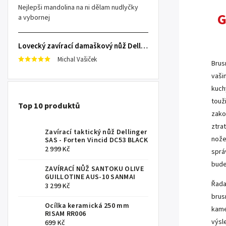
Nejlepši mandolina na ni dělam nudlyčky
G
a vybornej
.
Lovecký zavírací damaškový nůž Dellinger Damask Star
Michal Vašiček
Brus
vaši
kuch
touž
Top 10 produktů
zakou
ztra
Zavírací taktický nůž Dellinger
nože
SAS - Forten Vincid DC53 BLACK
2 999 Kč
sprá
bude
ZAVÍRACÍ NŮŽ SANTOKU OLIVE
GUILLOTINE AUS-10 SANMAI
Řada
3 299 Kč
brus
Ocílka keramická 250 mm
kame
RISAM RR006
výsl
699 Kč