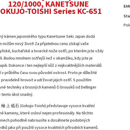
120/1000, KANETSUNE
EA
OKUJO-TOISHI Series KC-651
Sta
Pol
ný kámen japonského typu Kanetsune Seki Japan dodá
m nožům nový život! Za přijatelnou cenu získají vaše
yňské, kuchařské a lovecké nože ostří, po kterém jste vždy
ili. Budou mnohem ostřejší než v okamžiku, kdy jste je
pili. Dokonce i ten nejlepší nůž z nejkvalitnějších materiálů
tí v průběhu času svou původní ostrost. Proto je důležité
 pravidelně brousit a udržovat jejich ostří. S použitím
vné techniky a brusných kamenů či brousků od Dellinger
 tento úkol snadný.
 極 上 砥石 (Gokujo-Toishi) představuje vysoce kvalitní
né kameny, které osloví nejen profesionály. Na těchto
nech pohodlně nabrousíte a dosáhnete podobných
edků jako při použití vysoce kvalitních přírodních kamenů.