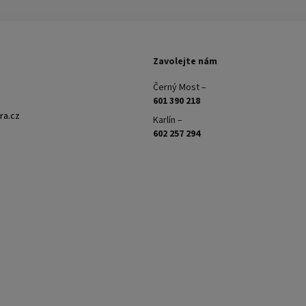
Zavolejte nám
Černý Most –
601 390 218
ra.cz
Karlín –
602 257 294