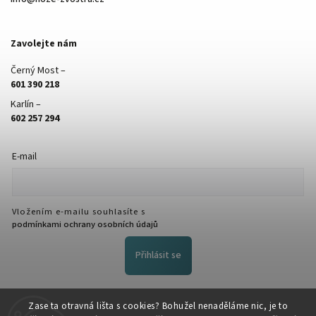
Zavolejte nám
Černý Most –
601 390 218
Karlín –
602 257 294
E-mail
Vložením e-mailu souhlasíte s
podmínkami ochrany osobních údajů
Přihlásit se
FACEBOOK
Zase ta otravná lišta s cookies? Bohužel nenaděláme nic, je to