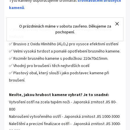
Tyto kameny doporučujeme srovnávat
srovnávačem brusných
kamenů
.
O prázdninách máme v sobotu zavřeno. Děkujeme za
✅ Kvalitní brusný kámen KUROMAKU s barevným rozlišením
pochopení.
hrubostí
✅ Brusivo z Oxidu Hlinitého (Al₂O₃) pro vysoce efektivní ostření
✅ Velmi vysoká tvrdost a pomalé opotřebení brusného kamene.
✅ Rozměr brusného kamene s podložkou: 210x70x15mm.
✅ Vhodný pro broušení i těch nejtvrdších ocelí
✅ Plastový obal, který slouží i jako podstavec kamene při
broušení.
Nevíte, jakou hrubost kamene vybrat? Je to snadné:
Vytvoření ostří na zcela tupém noži - Japonská zrnitost JIS 80-
800
Nabroušení vytvořeného ostří - Japonská zrnitost JIS 1000-3000
Naleštění a precizní finalizace ostří - Japonská zrnitost JIS 3000-