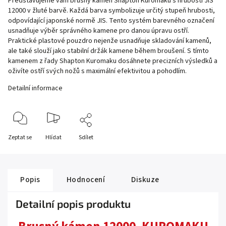
Představujeme vám brusný kámen Shapton Kuromaku s hrubostí JIS
12000 v žluté barvě. Každá barva symbolizuje určitý stupeň hrubosti,
odpovídající japonské normě JIS. Tento systém barevného označení
usnadňuje výběr správného kamene pro danou úpravu ostří.
Praktické plastové pouzdro nejenže usnadňuje skladování kamenů,
ale také slouží jako stabilní držák kamene během broušení. S tímto
kamenem z řady Shapton Kuromaku dosáhnete precizních výsledků a
oživíte ostří svých nožů s maximální efektivitou a pohodlím.
Detailní informace
Zeptat se
Hlídat
Sdílet
Popis
Hodnocení
Diskuze
Detailní popis produktu