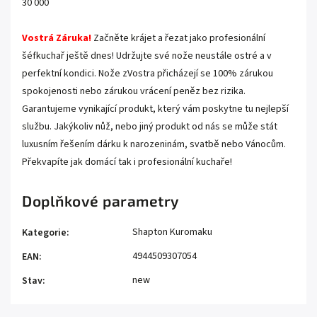
30 000
Vostrá Záruka!
Začněte krájet a řezat jako profesionální
šéfkuchař ještě dnes! Udržujte své nože neustále ostré a v
perfektní kondici. Nože zVostra přicházejí se 100% zárukou
spokojenosti nebo zárukou vrácení peněz bez rizika.
Garantujeme vynikající produkt, který vám poskytne tu nejlepší
službu. Jakýkoliv nůž, nebo jiný produkt od nás se může stát
luxusním řešením dárku k narozeninám, svatbě nebo Vánocům.
Překvapíte jak domácí tak i profesionální kuchaře!
Doplňkové parametry
Shapton Kuromaku
Kategorie
:
4944509307054
EAN
:
new
Stav
: