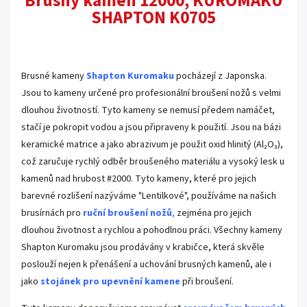
Brusný kámen 12000, KUROMAKU
SHAPTON K0705
.
Brusné kameny
Shapton Kuromaku
pocházejí z Japonska.
Jsou to kameny určené pro profesionální broušení nožů s velmi
dlouhou životností. Tyto kameny se nemusí předem namáčet,
stačí je pokropit vodou a jsou připraveny k použití. Jsou na bázi
keramické matrice a jako abrazivum je použit oxid hlinitý (Al₂O₃),
což zaručuje rychlý odběr broušeného materiálu a vysoký lesk u
kamenů nad hrubost #2000. Tyto kameny, které pro jejich
barevné rozlišení nazýváme "Lentilkové", používáme na našich
brusírnách pro
ruční broušení nožů
,
zejména pro jejich
dlouhou životnost a rychlou a pohodlnou práci. Všechny kameny
Shapton Kuromaku jsou prodávány v krabičce, která skvěle
poslouží nejen k přenášení a uchování brusných kamenů, ale i
jako
stojánek pro upevnění kamene
při broušení.