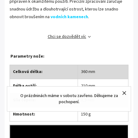
připraven k okamžitému použití. Precizní zpracování zaručuje
snadnou údržbu a dlouhotrvající ostrost, kterou lze snadno
obnovit broušením na
vodních kamenech
.
Chci se dozvědět víc
Parametry nože:
Celková délka:
360 mm
Délka ostří:
210 mm
O prázdninách máme v sobotu zavřeno. Děkujeme za
Síla čepele:
1,9 mm
pochopení.
Hmotnost:
150 g