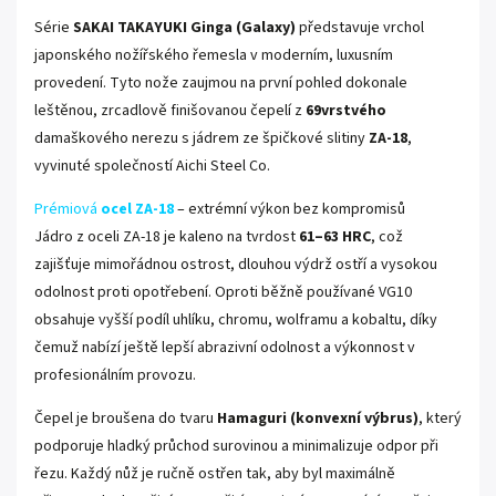
Série
SAKAI TAKAYUKI Ginga (Galaxy)
představuje vrchol
japonského nožířského řemesla v moderním, luxusním
provedení. Tyto nože zaujmou na první pohled dokonale
leštěnou, zrcadlově finišovanou čepelí z
69vrstvého
damaškového nerezu s jádrem ze špičkové slitiny
ZA-18
,
vyvinuté společností Aichi Steel Co.
Prémiová
ocel ZA-18
– extrémní výkon bez kompromisů
Jádro z oceli ZA-18 je kaleno na tvrdost
61–63 HRC
, což
zajišťuje mimořádnou ostrost, dlouhou výdrž ostří a vysokou
odolnost proti opotřebení. Oproti běžně používané VG10
obsahuje vyšší podíl uhlíku, chromu, wolframu a kobaltu, díky
čemuž nabízí ještě lepší abrazivní odolnost a výkonnost v
profesionálním provozu.
Čepel je broušena do tvaru
Hamaguri (konvexní výbrus)
, který
podporuje hladký průchod surovinou a minimalizuje odpor při
řezu. Každý nůž je ručně ostřen tak, aby byl maximálně