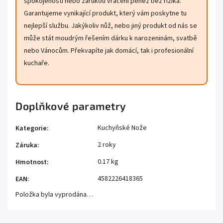
spokojenosti nebo zárukou vrácení peněz bez rizika.
Garantujeme vynikající produkt, který vám poskytne tu
nejlepší službu. Jakýkoliv nůž, nebo jiný produkt od nás se
může stát moudrým řešením dárku k narozeninám, svatbě
nebo Vánocům. Překvapíte jak domácí, tak i profesionální
kuchaře.
Doplňkové parametry
Kuchyňské Nože
Kategorie
:
2 roky
Záruka
:
0.17 kg
Hmotnost
:
4582226418365
EAN
:
Položka byla vyprodána…