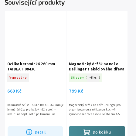
Související produkty
Ocílka keramická 260 mm
Magnetický držák na nože
TAIDEA T0843C
Dellinger z akáciového dřeva
Vyprodáno
Skladem
(
>5 ks
)
669 Kč
799 Kč
Keramická ocílka TAIDEA T0843C 260 mm je
Magnetický držák na nože Dellinger pro
jemná údržba pro každý nůž z oceli –
organizovanou a uklizenou kuchyň.
ideální na dojetí ostří po kameni i na
Vyrobeno ze dřeva akácie. Místo pro 4-5
rychlé oživení během vaření. Keramika
nožů.
#1200 je tvrdá jak...
Detail
Do košíku