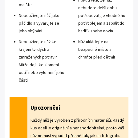
Pokud víte, že nůž
osušte.
nebudete delší dobu
Nepoužívejte nůž jako
potřebovat, je vhodné ho
páčidlo a vyvarujte se
potřít olejem a zabalit do
jeho ohýbání.
hadříku nebo novin.
Nepoužívejte nůž ke
Nůž ukládejte na
krájení tvrdých a
bezpečné místo a
zmražených potravin.
chraňte před dětmi!
Může dojít ke zlomení
ostří nebo vylomení jeho
části.
Upozornění
Každý nůž je vyroben z přírodních materiálů. Každý
kus oceli je originální a nenapodobitelný, proto Váš
nůž nemusí vypadat přesně tak, jak na fotografii.