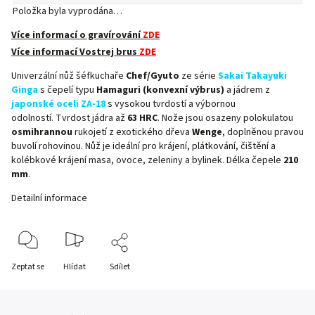
Položka byla vyprodána…
Více informací o gravírování
ZDE
Více informací Vostrej brus
ZDE
Univerzální nůž šéfkuchaře
Chef/Gyuto
ze série
Sakai Takayuki
Ginga
s čepelí typu
Hamaguri (konvexní výbrus)
a jádrem z
japonské oceli ZA-18
s vysokou tvrdostí a výbornou
odolností
. Tvrdost jádra až
63 HRC
. Nože jsou osazeny polokulatou
osmihrannou
rukojetí z exotického dřeva
Wenge
, doplněnou pravou
buvolí rohovinou. Nůž je ideální pro krájení, plátkování, čištění a
kolébkové krájení masa, ovoce, zeleniny a bylinek. Délka čepele
210
mm
.
Detailní informace
Zeptat se
Hlídat
Sdílet