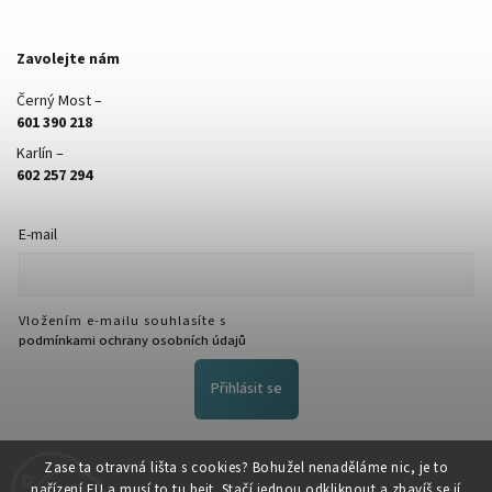
Zavolejte nám
Černý Most –
601 390 218
Karlín –
602 257 294
E-mail
Vložením e-mailu souhlasíte s
podmínkami ochrany osobních údajů
Přihlásit se
FACEBOOK
Zase ta otravná lišta s cookies? Bohužel nenaděláme nic, je to
nařízení EU a musí to tu bejt. Stačí jednou odkliknout a zbavíš se jí