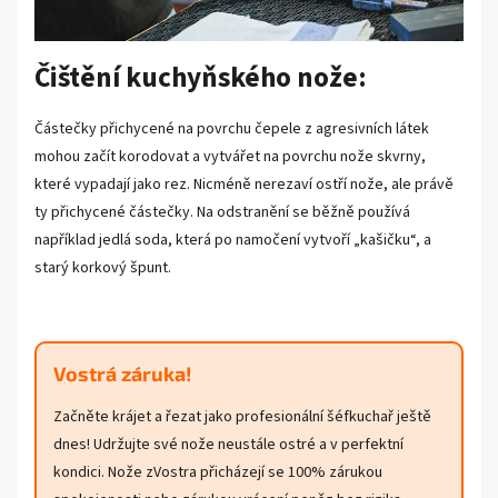
Čištění kuchyňského nože:
Částečky přichycené na povrchu čepele z agresivních látek
mohou začít korodovat a vytvářet na povrchu nože skvrny,
které vypadají jako rez. Nicméně nerezaví ostří nože, ale právě
ty přichycené částečky. Na odstranění se běžně používá
například jedlá soda, která po namočení vytvoří „kašičku“, a
starý korkový špunt.
Vostrá záruka!
Začněte krájet a řezat jako profesionální šéfkuchař ještě
dnes! Udržujte své nože neustále ostré a v perfektní
kondici. Nože zVostra přicházejí se 100% zárukou