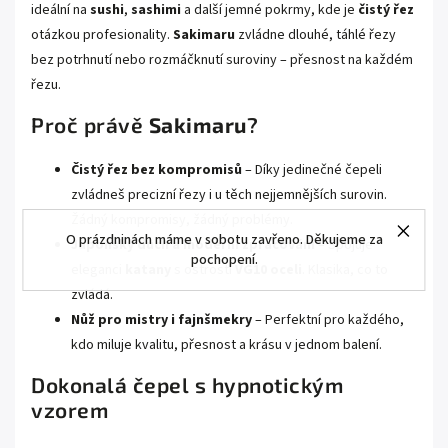
ideální na
sushi
,
sashimi
a další jemné pokrmy, kde je
čistý řez
otázkou profesionality.
Sakimaru
zvládne dlouhé, táhlé řezy
bez potrhnutí nebo rozmáčknutí suroviny – přesnost na každém
řezu.
Proč právě
Sakimaru
?
Čistý řez bez kompromisů
– Díky jedinečné čepeli
zvládneš precizní řezy i u těch nejjemnějších surovin.
Žádný kompromisy, žádný problémy.
O prázdninách máme v sobotu zavřeno. Děkujeme za
Japonský duch a moderní zpracování
– Spojuje
pochopení.
eleganci
katany
s ostrostí
VG10 oceli
. Klasika, co to
zvládá.
Nůž pro mistry i fajnšmekry
– Perfektní pro každého,
kdo miluje kvalitu, přesnost a krásu v jednom balení.
Dokonalá čepel s hypnotickým
vzorem