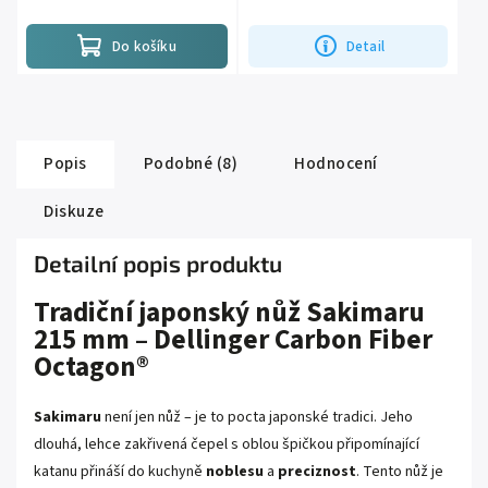
nožů. Vhodné pro nože Nakiri,...
#1200 je tvrdá jak...
Do košíku
Detail
Popis
Podobné (8)
Hodnocení
Diskuze
Detailní popis produktu
Tradiční japonský nůž Sakimaru
215 mm
– Dellinger Carbon Fiber
Octagon®
Sakimaru
není jen nůž – je to pocta japonské tradici. Jeho
dlouhá, lehce zakřivená čepel s oblou špičkou připomínající
katanu přináší do kuchyně
noblesu
a
preciznost
. Tento nůž je