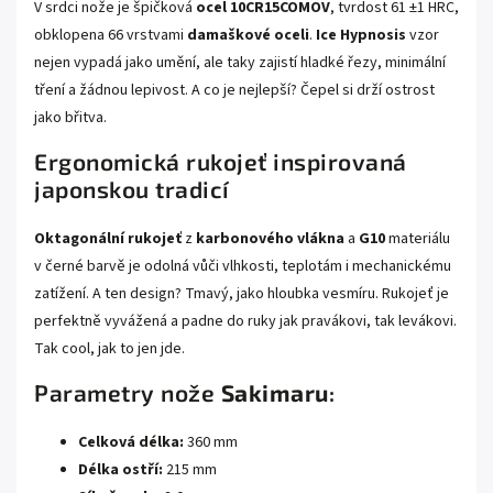
V srdci nože je špičková
ocel 10CR15COMOV
, tvrdost 61 ±1 HRC,
obklopena 66 vrstvami
damaškové oceli
.
Ice Hypnosis
vzor
nejen vypadá jako umění, ale taky zajistí hladké řezy, minimální
tření a žádnou lepivost. A co je nejlepší? Čepel si drží ostrost
jako břitva.
Ergonomická rukojeť inspirovaná
japonskou tradicí
Oktagonální rukojeť
z
karbonového vlákna
a
G10
materiálu
v černé barvě je odolná vůči vlhkosti, teplotám i mechanickému
zatížení. A ten design? Tmavý, jako hloubka vesmíru. Rukojeť je
perfektně vyvážená a padne do ruky jak pravákovi, tak levákovi.
Tak cool, jak to jen jde.
Parametry nože
Sakimaru
:
Celková délka:
360 mm
Délka ostří:
215 mm