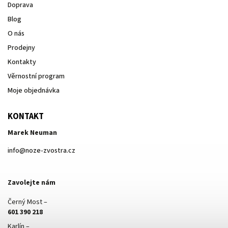
Doprava
Blog
O nás
Prodejny
Kontakty
Věrnostní program
Moje objednávka
KONTAKT
Marek Neuman
info
@
noze-zvostra.cz
Zavolejte nám
Černý Most –
601 390 218
Karlín –