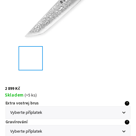
2 899 Kč
Skladem
(
>5 ks
)
Extra vostrej brus
?
Gravírování
?