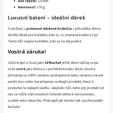
Síla čepele:
2,0 mm
Hmotnost:
170 g
Luxusní balení – ideální dárek
O uložený v
prémiové dárkové krabičce
z přírodního dřeva.
Skvělý dárek pro každého, kdo ví, co znamená kvalita a styl.
Tento nůž zaujme každého, kdo se na něj podívá.
Vostrá záruka!
Začni krájet a řezat jako
šéfkuchař
ještě dnes! Udržuj svoje
nože
ostré
jako břitva a v perfektní kondici. Nože zVostra
přicházejí se 100% zárukou spokojenosti nebo zárukou vrácení
peněz bez rizika. Garantujeme vynikající produkt, který ti
poskytne tu nejlepší službu. Jakýkoliv nůž, nebo jiný produkt od
nás se může stát moudrým řešením dárku k narozeninám,
svatbě nebo Vánocům. Překvapíš jak domácí tak i profesionální
kuchaře.