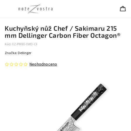
Kuchyňský nůž Chef / Sakimaru 215
mm Dellinger Carbon Fiber Octagon®
Kód:
XZ-PM80-XWD-CF
Značka:
Dellinger
Neohodnoceno