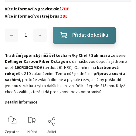
Více informací o gravírování
ZDE
Více informací Vostrej brus
ZDE
Přidat do košíku
Tradiční japonský nůž šéfkuchaře/ky Chef / Sakimaru
ze série
Dellinger Carbon Fiber Octagon
s damaškovou čepelí a jádrem z
oceli
10CR15COMOV
(tvrdost 61 HRC). Osmihranná
karbonová
rukojeť
s G10 zakončením. Tento nůž je ideál na
přípravu sushi
a
sashimi
, protože zvládá dlouhé a plynulé řezy, aniž by poškodil
jemnou strukturu ryb a dalších surovin. Délka čepele 215 mm. Když
chceš kvalitu, která ti dá preciznost bez kompromisů.
Detailní informace
Zeptat se
Hlídat
Sdílet