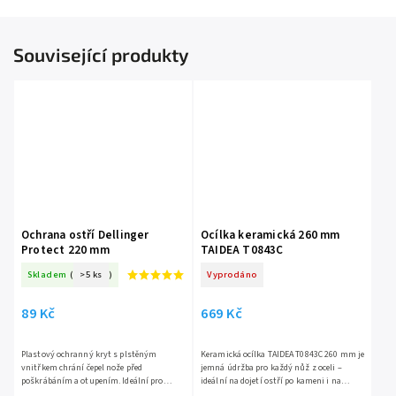
Související produkty
Ochrana ostří Dellinger
Ocílka keramická 260 mm
Protect 220 mm
TAIDEA T0843C
Skladem
(
>5 ks
)
Vyprodáno
89 Kč
669 Kč
Plastový ochranný kryt s plstěným
Keramická ocílka TAIDEA T0843C 260 mm je
vnitřkem chrání čepel nože před
jemná údržba pro každý nůž z oceli –
poškrábáním a otupením. Ideální pro
ideální na dojetí ostří po kameni i na
bezpečné uložení v šuplíku nebo přepravu
rychlé oživení během vaření. Keramika