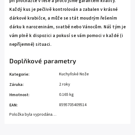
při procházce v lese a proto jsme garantem kvality.
Každý kus je pečlivě kontrolován a zabalen v krásné
dárkové krabičce, a může se stát moudrým řešením
dárku k narozeninám, svatbě nebo Vánocům. Náš tým je
vám plně k dispozici a pokusí se vám pomoci v každé (i
nepříjemné) situaci.
Doplňkové parametry
Kuchyňské Nože
Kategorie
:
2 roky
Záruka
:
0.165 kg
Hmotnost
:
8595705409514
EAN
:
Položka byla vyprodána…