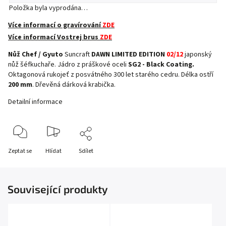
Položka byla vyprodána…
Více informací o gravírování
ZDE
Více informací Vostrej brus
ZDE
Nůž Chef / Gyuto
Suncraft
DAWN LIMITED EDITION
02/12
japonský
nůž šéfkuchaře. Jádro z práškové oceli
SG2 - Black Coating.
Oktagonová rukojeť z posvátného 300 let starého cedru. Délka ostří
200 mm
. Dřevěná dárková krabička.
Detailní informace
Zeptat se
Hlídat
Sdílet
Související produkty