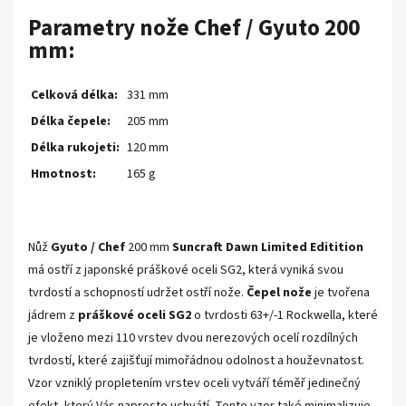
Parametry nože Chef / Gyuto 200
mm:
Celková délka:
331 mm
Délka čepele:
205 mm
Délka rukojeti:
120 mm
Hmotnost:
165 g
Nůž
Gyuto / Chef
200 mm
Suncraft Dawn Limited Editition
má ostří z japonské práškové oceli SG2, která vyniká svou
tvrdostí a schopností udržet ostří nože.
Čepel nože
je tvořena
jádrem z
práškové oceli SG2
o tvrdosti 63+/-1 Rockwella, které
je vloženo mezi 110 vrstev dvou nerezových ocelí rozdílných
tvrdostí, které zajišťují mimořádnou odolnost a houževnatost.
Vzor vzniklý propletením vrstev oceli vytváří téměř jedinečný
efekt, který Vás naprosto uchvátí. Tento vzor také minimalizuje