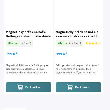
Magnetický držák na nože
Magnetický držák na nože z
Dellinger z akáciového dřeva
akáciového dřeva - váha 3500
g
Skladem
(
>5 ks
)
Skladem
(
>5 ks
)
799 Kč
999 Kč
Magnetický držák na nože Dellinger pro
Dellinger akáciový magnetický stojan až
organizovanou a uklizenou kuchyň.
na 8 nožů. Umožňuje přehledné a
Vyrobeno ze dřeva akácie. Místo pro 4-5
stylové uložení nožů, chrání jejich ostří a
nožů.
šetří místo na kuchyňské lince....
Do košíku
Do košíku