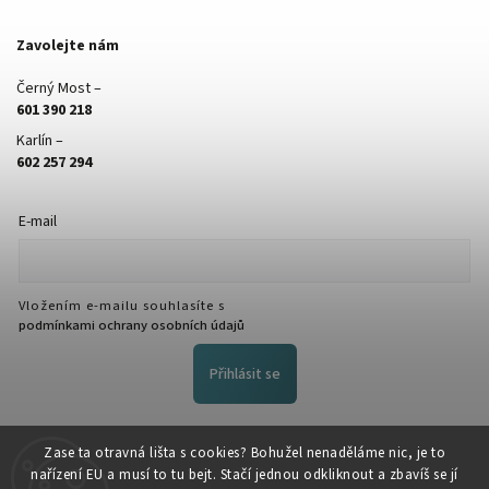
Zavolejte nám
Černý Most –
601 390 218
Karlín –
602 257 294
E-mail
Vložením e-mailu souhlasíte s
podmínkami ochrany osobních údajů
Přihlásit se
FACEBOOK
Zase ta otravná lišta s cookies? Bohužel nenaděláme nic, je to
nařízení EU a musí to tu bejt. Stačí jednou odkliknout a zbavíš se jí