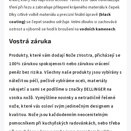
tření při řezu a zabraňuje přilepení krájeného materiálu k čepeli.
Díky citlivé volbě materiálu a precizní finální úpravě
(black
coating)
se čepel snadno udržuje. Velmi dlouho si zachovává
ostrost a výborně se hodí k broušení na
vodních kamenech
.
Vostrá záruka
Produkty, které vám dodají Nože zVostra, přicházejí se
100% zárukou spokojenosti nebo zárukou vrácení
peněz bez rizika. Všechny naše produkty jsou vybírány s
náležitou péčí, pečlivě vybíráme oceli, materiály
rukojetí a sami se podílíme u značky DELLINGER na
vzniku nožů. Vymýšlíme novinky a netradičně řešené
nože, které vás osloví svým jedinečným designem a
kvalitou. Nože jsou každodenním neocenitelným
pomocníkem při kuchyňských radovánkách, nebo třeba