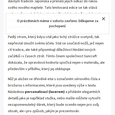
dávným tradicím Japonska a přenáší jejich odkaz do rukou
svého nového majitele. Tato limitovaná edice se tak stává
oslavou řemeslné dokonalosti, přírodních zdrojů a odolnosti
ducha, který se dokáže postavit ztrátám a proměnit je ve
O prázdninách máme v sobotu zavřeno. Děkujeme za
pochopení.
smysluplné činy.
Padlý strom, který kdysi stál jako tichý strážce svatyně, tak
nepřestal sloužit svému účelu. Stal se součástí nožů, jež nejen
ctí tradice, ale také připomínají důležitost hledání nových
začátků i v časech ztrát. Tímto činem společnost Suncraft
dokázala, že opravdová hodnota spočívá nejen v materiálu, ale
především v příběhu, který jej obklopuje.
Nůž je uložen ve dřevěné etui s označením sériového čísla a
brožurou s informacemi, které jsou uvedeny výše v textu.
Následnou
personalizací (laserem)
a přidáním elegantních
detailů jako je například stužka, nebo mašle můžete vytvořit
nezapomenutelný dárek, který bude oceněn nejen pro svůj
obsah, ale i pro způsob, jakým je prezentován.