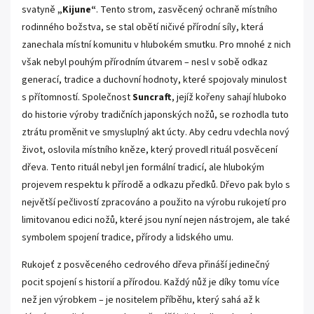
svatyně
„Kijune“
. Tento strom, zasvěcený ochraně místního
rodinného božstva, se stal obětí ničivé přírodní síly, která
zanechala místní komunitu v hlubokém smutku. Pro mnohé z nich
však nebyl pouhým přírodním útvarem – nesl v sobě odkaz
generací, tradice a duchovní hodnoty, které spojovaly minulost
s přítomností. Společnost
Suncraft
, jejíž kořeny sahají hluboko
do historie výroby tradičních japonských nožů, se rozhodla tuto
ztrátu proměnit ve smysluplný akt úcty. Aby cedru vdechla nový
život, oslovila místního kněze, který provedl rituál posvěcení
dřeva. Tento rituál nebyl jen formální tradicí, ale hlubokým
projevem respektu k přírodě a odkazu předků. Dřevo pak bylo s
největší pečlivostí zpracováno a použito na výrobu rukojetí pro
limitovanou edici nožů, které jsou nyní nejen nástrojem, ale také
symbolem spojení tradice, přírody a lidského umu.
Rukojeť z posvěceného cedrového dřeva přináší jedinečný
pocit spojení s historií a přírodou. Každý nůž je díky tomu více
než jen výrobkem – je nositelem příběhu, který sahá až k