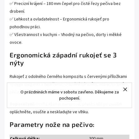
✅ Precizní krájení – 180 mm čepel pro čisté řezy pečiva bez
drobení.
✅ Lehkost a ovladatelnost – Ergonomická rukojeť pro
pohodlnou práci.
✅ Všestrannost v kuchyni – Vhodný na pečivo, dorty i měkké
ovoce.
Ergonomická západní rukojeť se 3
nýty
Rukojeť z odolného černého kompozitu s červenými příložkami
spojuje eleganci a funkčnost. Odolává nárazům, vlhkosti i tukům,
O prázdninách máme v sobotu zavřeno. Děkujeme za
přičemž zajišťuje pevný a hygienický úchop.
pochopení.
Doporučení:
Ocel 1.4116 je nerezová, přesto nůž po použití
opláchněte, osušte a neskladujte ve vlhku.
Parametry nože na pečivo:
Celková délka:
300 mm