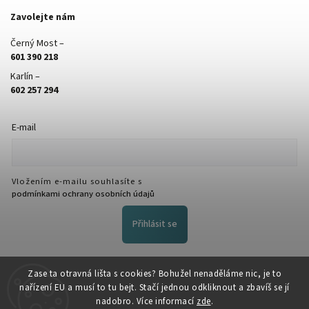
Zavolejte nám
Černý Most –
601 390 218
Karlín –
602 257 294
E-mail
Vložením e-mailu souhlasíte s
podmínkami ochrany osobních údajů
Přihlásit se
FACEBOOK
Zase ta otravná lišta s cookies? Bohužel nenaděláme nic, je to
nařízení EU a musí to tu bejt. Stačí jednou odkliknout a zbavíš se jí
nadobro. Více informací
zde
.