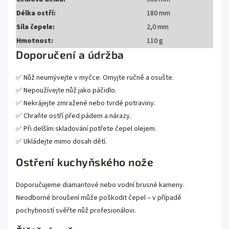
Délka ostří:
180 mm
Síla čepele:
2,0 mm
Hmotnost:
110 g
Doporučení a údržba
✅ Nůž neumývejte v myčce. Omyjte ručně a osušte.
✅ Nepoužívejte nůž jako páčidlo.
✅ Nekrájejte zmražené nebo tvrdé potraviny.
✅ Chraňte ostří před pádem a nárazy.
✅ Při delším skladování potřete čepel olejem.
✅ Ukládejte mimo dosah dětí.
Ostření kuchyňského nože
Doporučujeme diamantové nebo vodní brusné kameny.
Neodborné broušení může poškodit čepel – v případě
pochybností svěřte nůž profesionálovi.