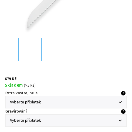
679 Kč
Skladem
(
>5 ks
)
Extra vostrej brus
?
Gravírování
?