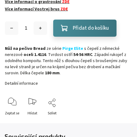
Více informací o gravírování
ZDE
Více informací Vostrej brus
ZDE
Přidat do košíku
Nůž na pečivo
Bread
ze série
Pirge Elite
s čepelí z německé
nerezové
oceli 1.4116
. Tvrdost ostří
54-56 HRC
. Západní rukojeť z
odolného kompoitu. Tento nůž s dlouhou čepelí s broušenými zuby
na levé straně je určen na krájení pečiva bez drobení a mačkání
surovin. Délka čepele
180 mm
.
Detailní informace
Zeptat se
Hlídat
Sdílet
Související produkty