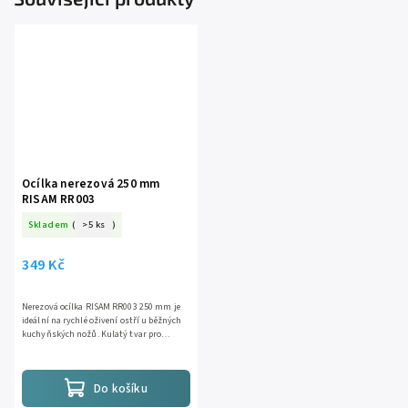
Ocílka nerezová 250 mm
RISAM RR003
Skladem
(
>5 ks
)
349 Kč
Nerezová ocílka RISAM RR003 250 mm je
ideální na rychlé oživení ostří u běžných
kuchyňských nožů. Kulatý tvar pro
efektivní vedení, zrnitost #600 na přesné
vytažení ostří a...
Do košíku