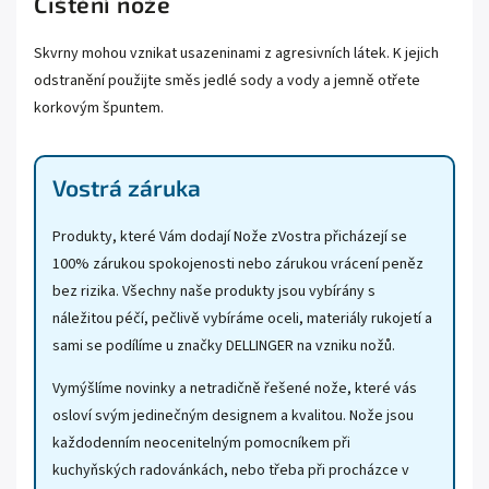
Čištění nože
Skvrny mohou vznikat usazeninami z agresivních látek. K jejich
odstranění použijte směs jedlé sody a vody a jemně otřete
korkovým špuntem.
Vostrá záruka
Produkty, které Vám dodají Nože zVostra přicházejí se
100% zárukou spokojenosti nebo zárukou vrácení peněz
bez rizika. Všechny naše produkty jsou vybírány s
náležitou péčí, pečlivě vybíráme oceli, materiály rukojetí a
sami se podílíme u značky DELLINGER na vzniku nožů.
Vymýšlíme novinky a netradičně řešené nože, které vás
osloví svým jedinečným designem a kvalitou. Nože jsou
každodenním neocenitelným pomocníkem při
kuchyňských radovánkách, nebo třeba při procházce v