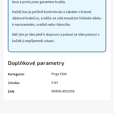
lese a proto jsme garantem kvality.
Každý kus je pečlivě kontrolován a zabalen v krásné
dárkové krabičce, a může se stát moudrým řešením dárku
k narozeninám, svatbě nebo Vánocům.
Náš tým je Vám plně k dispozici a pokusí se Vám pomoci v
každé (i nepříjemné) situaci.
Doplňkové parametry
Pirge Elite
Kategorie
:
5 let
Záruka
:
8695614031858
EAN
: