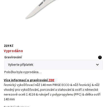
219 Kč
Vyprodáno
Gravírování
?
Položka byla vyprodána…
Více informací o gravírování
ZDE
řeznický vykošťovací nůž 140 mm PIRGE ECCO & nůž řeznický & nůž
vhodný pro vykošťování, porcování a stahování & ostří z německé
nerezové oceli 1.4116 & rukojeť z polypropylenu (PPC) & délka ostří
140 mm