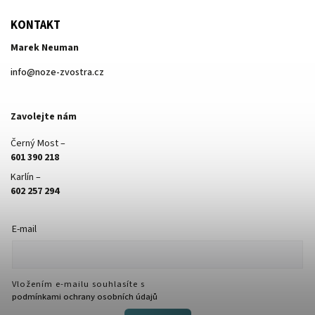
KONTAKT
Marek Neuman
info
@
noze-zvostra.cz
Zavolejte nám
Černý Most –
601 390 218
Karlín –
602 257 294
E-mail
Vložením e-mailu souhlasíte s
podmínkami ochrany osobních údajů