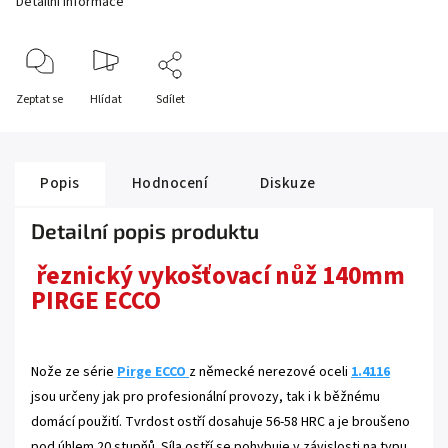
Detailní informace
Zeptat se
Hlídat
Sdílet
Popis
Hodnocení
Diskuze
Detailní popis produktu
řeznický vykošťovací nůž 140mm
PIRGE ECCO
Nože ze série
Pirge ECCO
z německé nerezové oceli
1.4116
jsou určeny jak pro profesionální provozy, tak i k běžnému
domácí použití. Tvrdost ostří dosahuje 56-58 HRC a je broušeno
pod úhlem 20 stupňů. Síla ostří se pohybuje v závislosti na typu