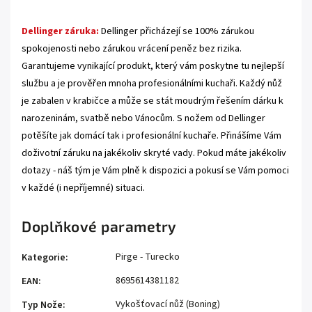
Dellinger záruka:
Dellinger přicházejí se 100% zárukou
spokojenosti nebo zárukou vrácení peněz bez rizika.
Garantujeme vynikající produkt, který vám poskytne tu nejlepší
službu a je prověřen mnoha profesionálními kuchaři. Každý nůž
je zabalen v krabičce a může se stát moudrým řešením dárku k
narozeninám, svatbě nebo Vánocům. S nožem od Dellinger
potěšíte jak domácí tak i profesionální kuchaře. Přinášíme Vám
doživotní záruku na jakékoliv skryté vady. Pokud máte jakékoliv
dotazy - náš tým je Vám plně k dispozici a pokusí se Vám pomoci
v každé (i nepříjemné) situaci.
Doplňkové parametry
Pirge - Turecko
Kategorie
:
8695614381182
EAN
:
Vykošťovací nůž (Boning)
Typ Nože
: