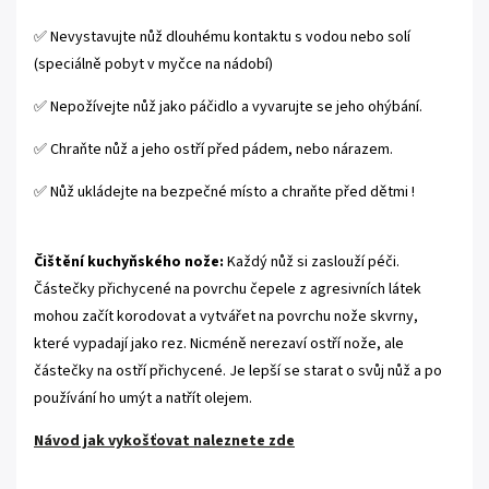
✅ Nevystavujte nůž dlouhému kontaktu s vodou nebo solí
(speciálně pobyt v myčce na nádobí)
✅ Nepožívejte nůž jako páčidlo a vyvarujte se jeho ohýbání.
✅ Chraňte nůž a jeho ostří před pádem, nebo nárazem.
✅ Nůž ukládejte na bezpečné místo a chraňte před dětmi !
Čištění kuchyňského nože:
Každý nůž si zaslouží péči.
Částečky přichycené na povrchu čepele z agresivních látek
mohou začít korodovat a vytvářet na povrchu nože skvrny,
které vypadají jako rez. Nicméně nerezaví ostří nože, ale
částečky na ostří přichycené. Je lepší se starat o svůj nůž a po
používání ho umýt a natřít olejem.
Návod jak vykošťovat naleznete zde