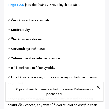
Pirge ECCO
jsou dodávány v 7 rozdílných barvách.
✅
Černá:
všeobecné využití
✅
Modrá:
ryby
✅
Žlutá:
syrová drůbež
✅
Červená:
syrové maso
✅
Zelená:
čerstvá zelenina a ovoce
✅
Bílá:
pečivo a mléčné výrobky
✅
Hnědá:
vařené maso, drůbež a uzeniny (již hotové pokrmy
a výrobky)
O prázdninách máme v sobotu zavřeno. Děkujeme za
pochopení.
Nože s rukojetí z materiálu PPC lze umývat v myčce nádobí -
pokud však chcete, aby Vám nůž vydržel dlouho ostrý je však