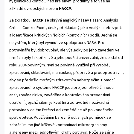
hygienickou kontrolu nad krájenými produkty a to vše na
základě evropských norem
HACCP
.
Za zkratkou
HACCP
se skrývá anglický název Hazard Analysis
Critical Control Point, česky překládaný jako Analýza nebezpečí
a identifikace kritických řídících (kontrolních) bodů. Jedná se
o systém, který byl vyvinut ve spolupráci s NASA. Pro
potravináře byl dobrovolný, ale výsledky po jeho zavedení ve
firmách byly tak příznivé a jeho použití univerzální, že se stal od
roku 2004 povinným. Nyní se povinně využívá při výrobě,
zpracování, skladování, manipulaci, přepravě a prodeji potravin,
aby se předešlo možným zdravotním nebezpečím. Pomocí
zpracovaného systému HACCP jsou pro jednotlivé činnosti
analyzována rizika, zaváděna a kontrolována preventivní
opatření, jejichž cílem je kvalitní a zdravotně nezávadná
potravina v celém řetězci od zemědělce až po konečného
spotřebitele. Používáním barevně odlišných pomůcek se
zabrání mimo jiné křížové kontaminaci mikroorganismy
a alergeny mezi jednotlivými druhy potravin. Nože ze série