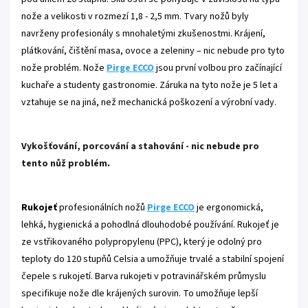
nože a velikosti v rozmezí 1,8 - 2,5 mm. Tvary nožů byly
navrženy profesionály s mnohaletými zkušenostmi. Krájení,
plátkování, čištění masa, ovoce a zeleniny – nic nebude pro tyto
nože problém. Nože
Pirge ECCO
jsou první volbou pro začínající
kuchaře a studenty gastronomie. Záruka na tyto nože je 5 let a
vztahuje se na jiná, než mechanická poškození a výrobní vady.
Vykošťování, porcování a stahování - nic nebude pro
tento nůž problém
.
Rukojeť
profesionálních nožů
Pirge ECCO
je ergonomická,
lehká, hygienická a pohodlná dlouhodobé používání. Rukojeť je
ze vstřikovaného polypropylenu (PPC), který je odolný pro
teploty do 120 stupňů Celsia a umožňuje trvalé a stabilní spojení
čepele s rukojetí. Barva rukojeti v potravinářském průmyslu
specifikuje nože dle krájených surovin. To umožňuje lepší