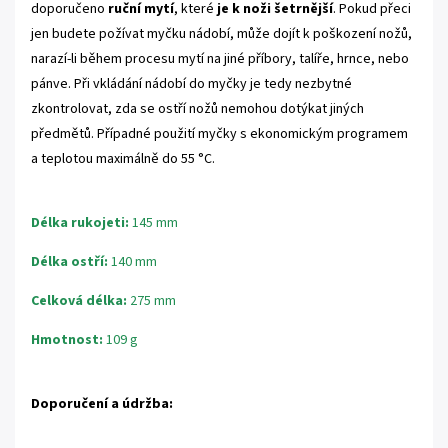
doporučeno
ruční mytí
, které
je k noži šetrnější
. Pokud přeci
jen budete požívat myčku nádobí, může dojít k poškození nožů,
narazí-li během procesu mytí na jiné příbory, talíře, hrnce, nebo
pánve. Při vkládání nádobí do myčky je tedy nezbytné
zkontrolovat, zda se ostří nožů nemohou dotýkat jiných
předmětů. Případné použití myčky s ekonomickým programem
a teplotou maximálně do 55 °C.
Délka rukojeti:
145 mm
Délka ostří:
140 mm
Celková délka:
275 mm
Hmotnost:
109 g
Doporučení a údržba: