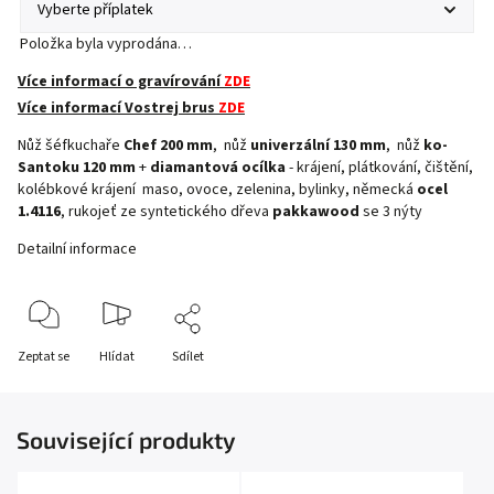
Položka byla vyprodána…
Více informací o gravírování
ZDE
Více informací Vostrej brus
ZDE
Nůž šéfkuchaře
Chef 200 mm
, nůž
univerzální 130 mm
, nůž
ko-
Santoku 120 mm
+
diamantová ocílka
- krájení, plátkování, čištění,
kolébkové krájení maso, ovoce, zelenina, bylinky, německá
ocel
1.4116
, rukojeť ze syntetického dřeva
pakkawood
se 3 nýty
Detailní informace
Zeptat se
Hlídat
Sdílet
Související produkty