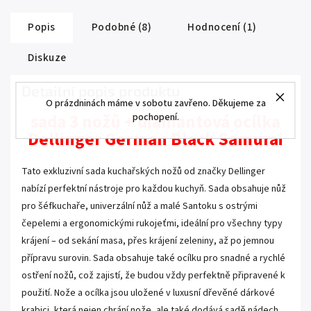
Popis
Podobné (8)
Hodnocení (1)
Diskuze
Detailní popis produktu
O prázdninách máme v sobotu zavřeno. Děkujeme za
sada 3 nožů + diamantová ocílka
pochopení.
Dellinger German Black Samurai
Tato exkluzivní sada kuchařských nožů od značky Dellinger
nabízí perfektní nástroje pro každou kuchyň. Sada obsahuje nůž
pro šéfkuchaře, univerzální nůž a malé Santoku s ostrými
čepelemi a ergonomickými rukojeťmi, ideální pro všechny typy
krájení – od sekání masa, přes krájení zeleniny, až po jemnou
přípravu surovin. Sada obsahuje také ocílku pro snadné a rychlé
ostření nožů, což zajistí, že budou vždy perfektně připravené k
použití. Nože a ocílka jsou uložené v luxusní dřevěné dárkové
krabici, která nejen chrání nože, ale také dodává sadě nádech