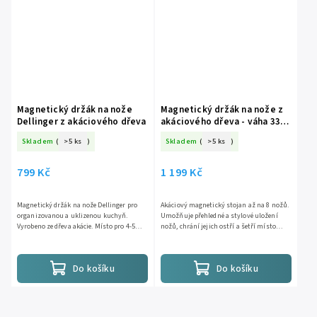
Magnetický držák na nože
Magnetický držák na nože z
Dellinger z akáciového dřeva
akáciového dřeva - váha 3300
g
Skladem
(
>5 ks
)
Skladem
(
>5 ks
)
799 Kč
1 199 Kč
Magnetický držák na nože Dellinger pro
Akáciový magnetický stojan až na 8 nožů.
organizovanou a uklizenou kuchyň.
Umožňuje přehledné a stylové uložení
Vyrobeno ze dřeva akácie. Místo pro 4-5
nožů, chrání jejich ostří a šetří místo
nožů.
na kuchyňské lince....
Do košíku
Do košíku