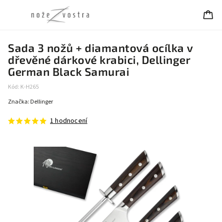
Sada 3 nožů + diamantová ocílka v
dřevěné dárkové krabici, Dellinger
German Black Samurai
Kód:
K-H265
Značka:
Dellinger
1 hodnocení