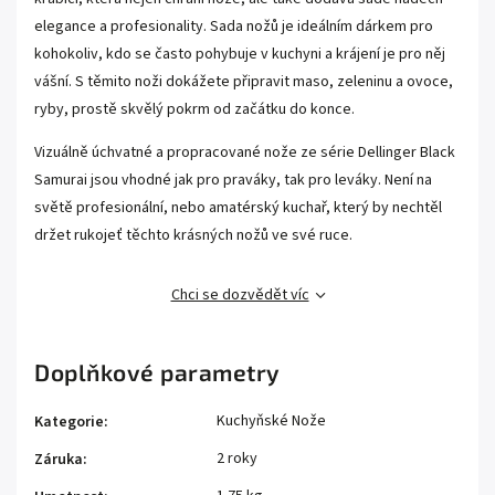
elegance a profesionality. Sada nožů je ideálním dárkem pro
kohokoliv, kdo se často pohybuje v kuchyni a krájení je pro něj
vášní. S těmito noži dokážete připravit maso, zeleninu a ovoce,
ryby, prostě skvělý pokrm od začátku do konce.
Vizuálně úchvatné a propracované nože ze série Dellinger Black
Samurai jsou vhodné jak pro praváky, tak pro leváky. Není na
světě profesionální, nebo amatérský kuchař, který by nechtěl
držet rukojeť těchto krásných nožů ve své ruce.
Chci se dozvědět víc
Doplňkové parametry
Kuchyňské Nože
Kategorie
:
2 roky
Záruka
: