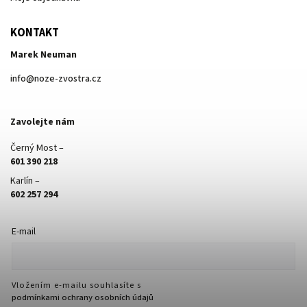
KONTAKT
Marek Neuman
info
@
noze-zvostra.cz
Zavolejte nám
Černý Most –
601 390 218
Karlín –
602 257 294
E-mail
Vložením e-mailu souhlasíte s
podmínkami ochrany osobních údajů