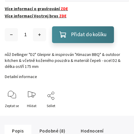
Více informací o gravírování
ZDE
Více informací Vostrej brus
ZDE
Přidat do košíku
nůž Dellinger "D2" Gleipnir & inspirován "Almazan BBQ" & outdoor
kitchen & včetně koženého pouzdra & materiál čepeli - ocel D2 &
délka ostří 175 mm
Detailní informace
Zeptat se
Hlídat
Sdílet
Popis
Podobné (8)
Hodnocení