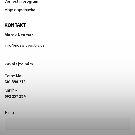
Věrnostní program
Moje objednávka
KONTAKT
Marek Neuman
info
@
noze-zvostra.cz
Zavolejte nám
Černý Most –
601 390 218
Karlín –
602 257 294
E-mail