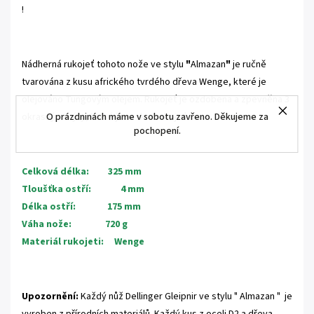
!
.
Nádherná rukojeť tohoto nože ve stylu
"
Almazan
"
je ručně
tvarována z kusu afrického tvrdého dřeva Wenge, které je
olejováno Tungovým olejem.
Rukojeť je ozdobena a zpevněna 3
okrasnými nýty, které jsou skrz rukojeť.
O prázdninách máme v sobotu zavřeno. Děkujeme za
pochopení.
.
Celková délka: 325 mm
Tloušťka ostří: 4 mm
Délka ostří: 175 mm
Váha nože: 720 g
Materiál rukojeti: Wenge
.
Upozornění:
Každý nůž Dellinger Gleipnir ve stylu " Almazan " je