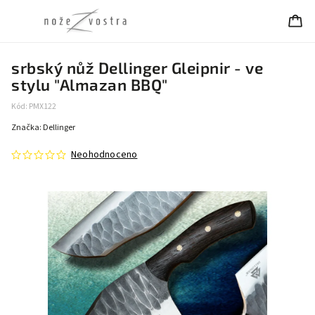
srbský nůž Dellinger Gleipnir - ve
stylu "Almazan BBQ"
Kód:
PMX122
Značka:
Dellinger
Neohodnoceno