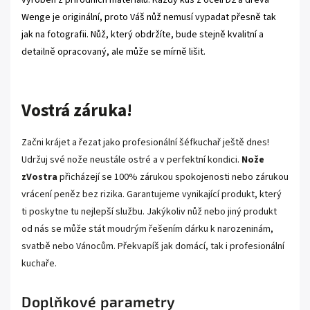
vyroben z přírodních materiálů. Každý kus z oceli D2 a dřeva
Wenge je originální, proto Váš nůž nemusí vypadat přesně tak
jak na fotografii. Nůž, který obdržíte, bude stejně kvalitní a
detailně opracovaný, ale může se mírně lišit.
.
Vostrá záruka!
Začni krájet a řezat jako profesionální šéfkuchař ještě dnes!
Udržuj své nože neustále ostré a v perfektní kondici.
Nože
zVostra
přicházejí se 100% zárukou spokojenosti nebo zárukou
vrácení peněz bez rizika. Garantujeme vynikající produkt, který
ti poskytne tu nejlepší službu. Jakýkoliv nůž nebo jiný produkt
od nás se může stát moudrým řešením dárku k narozeninám,
svatbě nebo Vánocům. Překvapíš jak domácí, tak i profesionální
kuchaře.
Doplňkové parametry