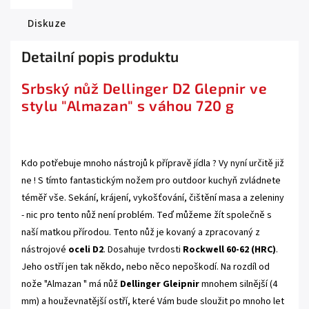
Diskuze
Detailní popis produktu
Srbský nůž Dellinger D2 Glepnir ve
stylu "Almazan" s váhou 720 g
.
Kdo potřebuje mnoho nástrojů k přípravě jídla ? Vy nyní určitě již
ne ! S tímto fantastickým nožem pro outdoor kuchyň zvládnete
téměř vše. Sekání, krájení, vykošťování, čištění masa a zeleniny
- nic pro tento nůž není problém. Teď můžeme žít společně s
naší matkou přírodou.
Tento nůž je kovaný a zpracovaný z
nástrojové
oceli D2
. Dosahuje tvrdosti
Rockwell 60-62 (HRC)
.
Jeho ostří jen tak někdo, nebo něco nepoškodí. Na rozdíl od
nože "Almazan " má nůž
Dellinger Gleipnir
mnohem silnější (4
mm) a houževnatější ostří, které Vám bude sloužit po mnoho let