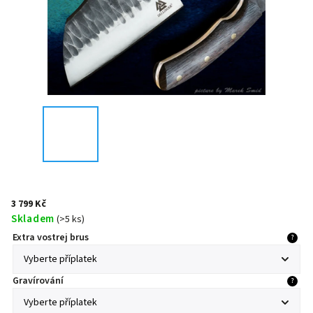
3 799 Kč
Skladem
(
>5 ks
)
Extra vostrej brus
?
Gravírování
?