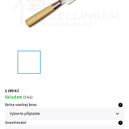
2 299 Kč
Skladem
(
3 ks
)
Extra vostrej brus
?
Gravírování
?