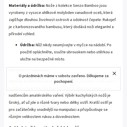
Materiály a údržba:
Nože z kolekce Senzo Bamboo jsou
vyrobeny z vysoce uhlíkové molybden vanadiové oceli, která
zajišťuje dlouhou životnost ostrosti a odolnost čepele. Rukojeť
je z karbonizovaného bambusu, který dodává noži elegantní a
přírodní vzhled.
Údržba:
Nůž nikdy neumývejte v myčce na nádobí. Po
použití opláchněte, osušte ubrouskem nebo utěrkou a
uložte na bezpečné místo.
Vyrobeno v Japonsku
O prázdninách máme v sobotu zavřeno. Děkujeme za
Význam kvalitního nože:
Kvalitní nůž je základním nástrojem v
pochopení.
každé kuchyni. Pomáhá nejen profesionálním kuchařům, ale i
nadšencům amatérského vaření. Výběr kuchyňských nožů je
široký, ať už jde o různé tvary nebo délky ostří. Kratší ostří je
pro začátečníky snadnější na manipulaci a přizpůsobuje se
různým velikostem rukou a dovednostem.