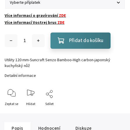
Více informací o gravírování
ZDE
Více informací Vostrej brus
ZDE
Přidat do košíku
Utility 120 mm-Suncraft Senzo Bamboo-High carbon-japonský
kuchyňský nůž
Detailní informace
Zeptat se
Hlídat
Sdílet
Popis
Hodnocení
Diskuze