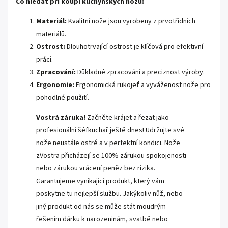
Co hledat při koupi kuchyňských nožů:
Materiál:
Kvalitní nože jsou vyrobeny z prvotřídních
materiálů.
Ostrost:
Dlouhotrvající ostrost je klíčová pro efektivní
práci.
Zpracování:
Důkladné zpracování a preciznost výroby.
Ergonomie:
Ergonomická rukojeť a vyváženost nože pro
pohodlné použití.
Vostrá záruka!
Začněte krájet a řezat jako
profesionální šéfkuchař ještě dnes! Udržujte své
nože neustále ostré a v perfektní kondici. Nože
zVostra přicházejí se 100% zárukou spokojenosti
nebo zárukou vrácení peněz bez rizika.
Garantujeme vynikající produkt, který vám
poskytne tu nejlepší službu. Jakýkoliv nůž, nebo
jiný produkt od nás se může stát moudrým
řešením dárku k narozeninám, svatbě nebo