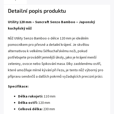
Detailní popis produktu
Utility 120 mm – Suncraft Senzo Bamboo – Japonský
kuchyňský nůž
Nůž Utility Senzo Bamboo o délce 120 mm je ideálním
pomocníkem pro přesné a detailní krájení. Je skvělou
alternativou k velkému šéfkuchařskému noži, pokud
potřebujete provádět jemnější úkoly, jako je krájení menší
zeleniny, ovoce nebo špikování masa. Díky zaoblenému ostří,
které umožňuje mírné kývání při řezu, je tento nůž výborný pro
přípravu sendvičů a dalších pokrmů vyžadujících precizní práci.
Specifikace:
Délka rukojeti:
110 mm
Délka ostří:
120 mm
Celková délka:
230 mm