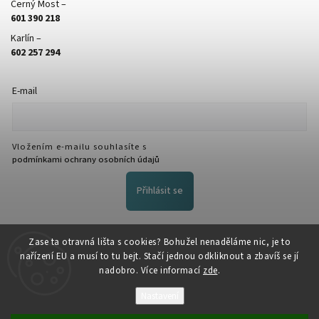
Černý Most –
601 390 218
Karlín –
602 257 294
E-mail
Vložením e-mailu souhlasíte s
podmínkami ochrany osobních údajů
Přihlásit se
FACEBOOK
Zase ta otravná lišta s cookies? Bohužel nenaděláme nic, je to
nařízení EU a musí to tu bejt. Stačí jednou odkliknout a zbavíš se jí
nadobro. Více informací
zde
.
Nastavení