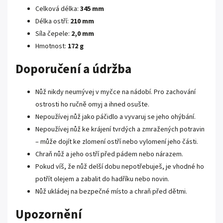
Celková délka:
345 mm
Délka ostří:
210 mm
Síla čepele:
2,0 mm
Hmotnost:
172 g
Doporučení a údržba
Nůž nikdy neumývej v myčce na nádobí. Pro zachování
ostrosti ho ručně omyj a ihned osušte.
Nepoužívej nůž jako páčidlo a vyvaruj se jeho ohýbání.
Nepoužívej nůž ke krájení tvrdých a zmražených potravin
– může dojít ke zlomení ostří nebo vylomení jeho části.
Chraň nůž a jeho ostří před pádem nebo nárazem.
Pokud víš, že nůž delší dobu nepotřebuješ, je vhodné ho
potřít olejem a zabalit do hadříku nebo novin.
Nůž ukládej na bezpečné místo a chraň před dětmi.
Upozornění