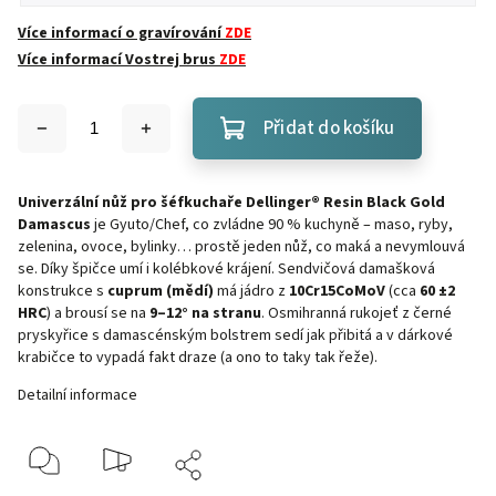
Více informací o gravírování
ZDE
Více informací Vostrej brus
ZDE
Přidat do košíku
Univerzální nůž pro šéfkuchaře Dellinger® Resin Black Gold
Damascus
je Gyuto/Chef, co zvládne 90 % kuchyně – maso, ryby,
zelenina, ovoce, bylinky… prostě jeden nůž, co maká a nevymlouvá
se. Díky špičce umí i kolébkové krájení. Sendvičová damašková
konstrukce s
cuprum (mědí)
má jádro z
10Cr15CoMoV
(cca
60 ±2
HRC
) a brousí se na
9–12° na stranu
. Osmihranná rukojeť z černé
pryskyřice s damascénským bolstrem sedí jak přibitá a v dárkové
krabičce to vypadá fakt draze (a ono to taky tak řeže).
Detailní informace