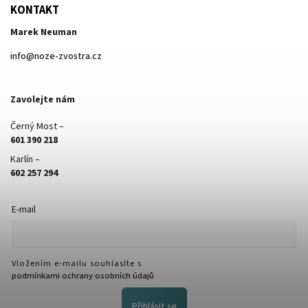
KONTAKT
Marek Neuman
info
@
noze-zvostra.cz
Zavolejte nám
Černý Most –
601 390 218
Karlín –
602 257 294
E-mail
Vložením e-mailu souhlasíte s
podmínkami ochrany osobních údajů
Přihlásit se