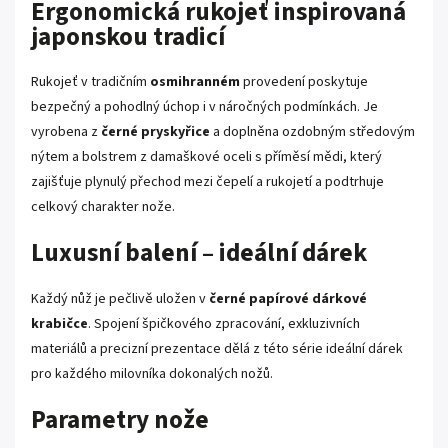
Ergonomická rukojeť inspirovaná
japonskou tradicí
Rukojeť v tradičním
osmihranném
provedení poskytuje
bezpečný a pohodlný úchop i v náročných podmínkách. Je
vyrobena z
černé pryskyřice
a doplněna ozdobným středovým
nýtem a bolstrem z damaškové oceli s příměsí mědi, který
zajišťuje plynulý přechod mezi čepelí a rukojetí a podtrhuje
celkový charakter nože.
Luxusní balení – ideální dárek
Každý nůž je pečlivě uložen v
černé papírové dárkové
krabičce
. Spojení špičkového zpracování, exkluzivních
materiálů a precizní prezentace dělá z této série ideální dárek
pro každého milovníka dokonalých nožů.
Parametry nože