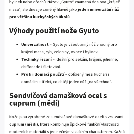
bylinek nebo ořechů. Název „Gyuto“ znamená doslova „kráječ
masa“, ale dnes je ceněný hlavně jako
jeden univerzální nůž
pro většinu kuchyňských úkolů
.
Výhody použití nože Gyuto
Univerzálnost
– Gyuto je všestranný nůž vhodný pro
krájení masa, ryb, zeleniny, ovoce i bylinek.
Techniky řezání
– ideální pro sekání, krájení, julienne,
chiffonade i filetování.
Profi i domácí použití
– oblíbený mezi kuchaři i
domácími střelci, co chtějí jeden nůž „na všechno“.
Sendvičová damašková ocel s
cuprum (mědí)
Nože jsou vyrobené ze sendvičové damaškové oceli s vrstvami
cuprum (mědi)
, která kombinuje špičkové funkční vlastnosti
moderních materiálů s jedinečným vizuálním charakterem. Každá