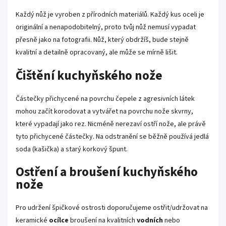
Každý nůž je vyroben z přírodních materiálů. Každý kus oceli je
originální a nenapodobitelný, proto tvůj nůž nemusí vypadat
přesně jako na fotografii. Nůž, který obdržíš, bude stejně
kvalitní a detailně opracovaný, ale může se mírně lišit.
Čištění kuchyňského nože
Částečky přichycené na povrchu čepele z agresivních látek
mohou začít korodovat a vytvářet na povrchu nože skvrny,
které vypadají jako rez. Nicméně nerezaví ostří nože, ale právě
tyto přichycené částečky. Na odstranění se běžně používá jedlá
soda (kašička) a starý korkový špunt.
Ostření a broušení kuchyňského
nože
Pro udržení špičkové ostrosti doporučujeme ostřit/udržovat na
keramické
ocílce
broušení na kvalitních
vodních
nebo