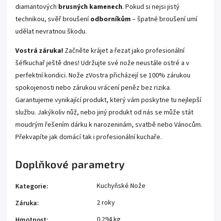
diamantových
brusných kamenech
. Pokud si nejsi jistý
technikou, svěř broušení
odborníkům
– špatné broušení umí
udělat nevratnou škodu.
Vostrá záruka!
Začněte krájet a řezat jako profesionální
šéfkuchař ještě dnes! Udržujte své nože neustále ostré a v
perfektní kondici. Nože zVostra přicházejí se 100% zárukou
spokojenosti nebo zárukou vrácení peněz bez rizika.
Garantujeme vynikající produkt, který vám poskytne tu nejlepší
službu. Jakýkoliv nůž, nebo jiný produkt od nás se může stát
moudrým řešením dárku k narozeninám, svatbě nebo Vánocům.
Překvapíte jak domácí tak i profesionální kuchaře.
Doplňkové parametry
Kuchyňské Nože
Kategorie
:
2 roky
Záruka
:
0.294 kg
Hmotnost
: