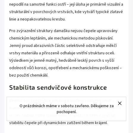
nepodílí na samotné funkci ostří – její úloha je primárně vizuální a
strukturální v povrchových vrstvách, kde vytváří typické zlatavé
linie a neopakovatelnou kresbu.
Pro zvýraznění struktury damašku nejsou čepele upravovány
chemickým leptáním, ale mechanickou metodou pískování.
Jemný proud abrazivních částic selektivně odstraňuje měkčí
vrstvy materiálu a přirozeně odhaluje vnitřní strukturu oceli.
Výsledkem je jemně matný, hedvábně lesklý povrch s vyšší
odolností vůči korozi, opotřebení a mechanickému poškození –
bez použití chemikálií.
Stabilita sendvičové konstrukce
Sendvičová konstrukce přispívá k lepšímu rozložení pnutí v
O prázdninách máme v sobotu zavřeno. Děkujeme za
materiálu. Kombinace tvrdého jádra a houževnatějších vnějších
pochopení.
vrstev snižuje riziko vzniku mikroskopických trhlin a zvyšuje
stabilitu čepele při dynamickém zatížení během krájení.