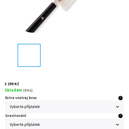
3 299 Kč
Skladem
(
4 ks
)
Extra vostrej brus
?
Gravírování
?