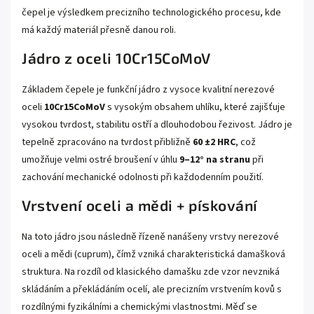
čepel je výsledkem precizního technologického procesu, kde
má každý materiál přesně danou roli.
Jádro z oceli 10Cr15CoMoV
Základem čepele je funkční jádro z vysoce kvalitní nerezové
oceli
10Cr15CoMoV
s vysokým obsahem uhlíku, které zajišťuje
vysokou tvrdost, stabilitu ostří a dlouhodobou řezivost. Jádro je
tepelně zpracováno na tvrdost přibližně
60 ±2 HRC
, což
umožňuje velmi ostré broušení v úhlu
9–12° na stranu
při
zachování mechanické odolnosti při každodenním použití.
Vrstvení oceli a mědi + pískování
Na toto jádro jsou následně řízeně nanášeny vrstvy nerezové
oceli a mědi (cuprum), čímž vzniká charakteristická damašková
struktura. Na rozdíl od klasického damašku zde vzor nevzniká
skládáním a překládáním ocelí, ale precizním vrstvením kovů s
rozdílnými fyzikálními a chemickými vlastnostmi. Měď se