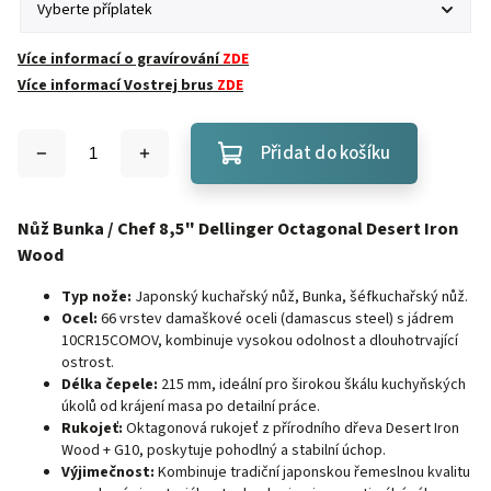
Více informací o gravírování
ZDE
Více informací Vostrej brus
ZDE
Přidat do košíku
Nůž Bunka / Chef 8,5" Dellinger Octagonal Desert Iron
Wood
Typ nože:
Japonský kuchařský nůž, Bunka, šéfkuchařský nůž.
Ocel:
66 vrstev damaškové oceli (damascus steel) s jádrem
10CR15COMOV, kombinuje vysokou odolnost a dlouhotrvající
ostrost.
Délka čepele:
215 mm, ideální pro širokou škálu kuchyňských
úkolů od krájení masa po detailní práce.
Rukojeť:
Oktagonová rukojeť z přírodního dřeva Desert Iron
Wood + G10, poskytuje pohodlný a stabilní úchop.
Výjimečnost:
Kombinuje tradiční japonskou řemeslnou kvalitu