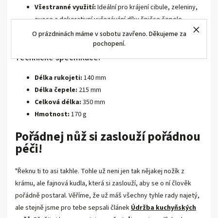
Všestranné využití:
Ideální pro krájení cibule, zeleniny,
ovoce a dekorativní vyřezávání díky špičce čepele
modelované podle japonského meče.
O prázdninách máme v sobotu zavřeno. Děkujeme za
pochopení.
Technické specifikace:
Délka rukojeti:
140 mm
Délka čepele:
215 mm
Celková délka:
350 mm
Hmotnost:
170 g
Pořádnej nůž si zaslouží pořádnou
péči!
"Řeknu ti to asi takhle. Tohle už neni jen tak nějakej nožík z
krámu, ale fajnová kudla, která si zaslouží, aby se o ní člověk
pořádně postaral. Věříme, že už máš všechny tyhle rady najetý,
ale stejně jsme pro tebe sepsali článek
Údržba kuchyňských