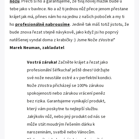
nožů
. Přečti si ho a garantujeme, že tvůj novej mazlík bude u
tebe jako v bavlnce. No a až ti jednou nůž přece jenom přestane
krájet jak má, přines nám ho na jednu z našich poboček a my ti
ho
profesionálně nabrousíme
. Jedině tak máš totiž jistotu, že
bude znova řezat stejně návykově, jako když jsi ho poprvý
natěšenej vyndal doma z krabičky :) Jsme Nože zVostra!"
Marek Neuman, zakladatel
Vostrá záruka!
Začněte krájet a řezat jako
profesionální šéfkuchař ještě dnes! Udržujte
své nože neustále ostré a v perfektní kondici.
Nože zVostra přicházejí se 100% zárukou
spokojenosti nebo zárukou vrácení peněz
bez rizika. Garantujeme vynikající produkt,
který vám poskytne tu nejlepší službu.
Jakýkoliv nůž, nebo jiný produkt od nás se
může stát moudrým řešením dárku k
narozeninám, svatbě nebo Vánocům.