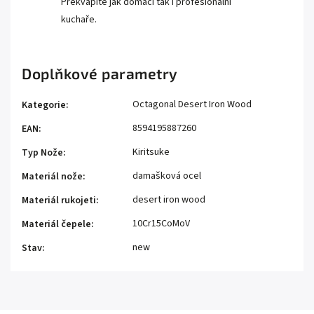
Překvapíte jak domácí tak i profesionální
kuchaře.
Doplňkové parametry
Octagonal Desert Iron Wood
Kategorie
:
8594195887260
EAN
:
Kiritsuke
Typ Nože
:
damašková ocel
Materiál nože
:
desert iron wood
Materiál rukojeti
:
10Cr15CoMoV
Materiál čepele
:
new
Stav
: