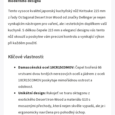
moderního designu
Tento vysoce kvalitní japonský kuchyňský nůž Kiritsuke 215 mm
z řady Octagonal Desert Iron Wood od značky Dellinger je nejen
vynikajícím nástrojem pro vaření, ale i estetickým doplňkem vaší
kuchyně. S délkou čepele 215 mm a elegancí designu vás tento
nůž okouzlí a poskytne vám precizní kontrolu a vynikající výkon
při každém použití.
Klíčové vlastnosti:
Damascénská ocel 10CR15COMOV:
Čepel tvořená 66
vrstvami dvou tvrdých nerezových ocelí a jádrem z oceli
10CR15COMOV poskytuje mimořádnou ostrost a
odolnost.
Unikátní design:
Rukojeť ve tvaru oktagonu z
exotického Desert Iron-Wood a materiálu G10 s
mosaznými přechody, která nejen skvěle vypadá, ale je i
ergonomicky navržena pro pohodlný úchop.