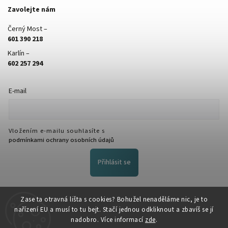
Zavolejte nám
Černý Most –
601 390 218
Karlín –
602 257 294
E-mail
Vložením e-mailu souhlasíte s
podmínkami ochrany osobních údajů
Přihlásit se
FACEBOOK
Zase ta otravná lišta s cookies? Bohužel nenaděláme nic, je to
nařízení EU a musí to tu bejt. Stačí jednou odkliknout a zbavíš se jí
nadobro. Více informací
zde
.