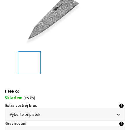
3 999 Kč
Skladem
(
>5 ks
)
Extra vostrej brus
?
Gravírování
?