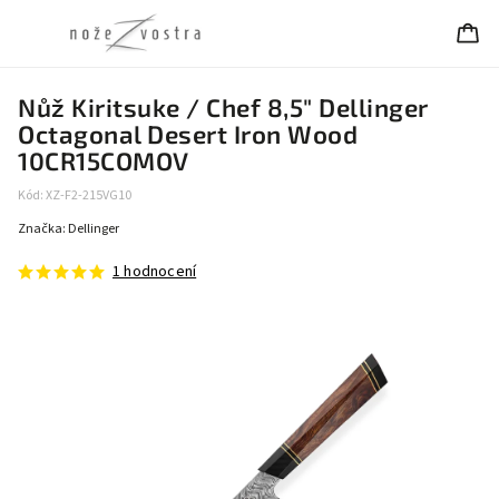
Nůž Kiritsuke / Chef 8,5" Dellinger
Octagonal Desert Iron Wood
10CR15COMOV
Kód:
XZ-F2-215VG10
Značka:
Dellinger
1 hodnocení