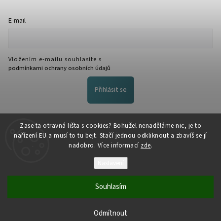
E-mail
Vložením e-mailu souhlasíte s
podmínkami ochrany osobních údajů
Přihlásit se
FACEBOOK
Zase ta otravná lišta s cookies? Bohužel nenaděláme nic, je to
nařízení EU a musí to tu bejt. Stačí jednou odkliknout a zbavíš se jí
nadobro. Více informací
zde
.
Nastavení
Souhlasím
Copyright 2026
NožeZvostra
. Všechna práva vyhrazena.
Odmítnout
Vytvořil
Shoptet
| Design
Shoptak.cz