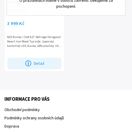
O prázdninách máme v sobotu zavřeno. Děkujeme za
Dellinger Octagonal Desert
pochopení.
Iron Wood FULL
Vyprodáno
3 999 Kč
Nůž Bunka / Chef 8,5" Dellinger Octagonal
Desert Iron Wood Typ nože: Japonský
kuchařský nůž, Bunka, šéfkuchařský nůž.
Ocel: 110 vrstev damaškové oceli
(damascus steel),...
Detail
INFORMACE PRO VÁS
Obchodní podmínky
Podmínky ochrany osobních údajů
Doprava