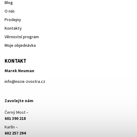
Blog
O nás
Prodejny
Kontakty
Věrnostní program
Moje objednávka
KONTAKT
Marek Neuman
info
@
noze-zvostra.cz
Zavolejte nám
Černý Most –
601 390 218
Karlín –
602 257 294