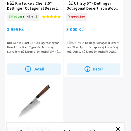
Nůž Kiritsuke / Chef 8,5"
nůž Utility 5" - Dellinger
Dellinger Octagonal Desert
Octagonal Desert Iron Wood
Iron Wood 10CR15COMOV
FULL
Skladem
(
>5 ks
)
Vyprodáno
3 999 Kč
3 000 Kč
Nůž Bunka / Chef 8,5" Dellinger Octagonal
Nůž Utility 5" Dellinger Octagonal Desert
Desert Iron Wood Typ nože: Japonský
Iron Wood Typ nože: Japonský kuchařský
kuchařský nůž, Bunka, šéfkuchařský nůž.
nůž, Utility nůž, nůž šéfkuchaře. Ocel: 110
Ocel: 66 vrstev damaškové oceli (damascus
vrstev damaškové oceli (damascus steel),...
steel) s...
Detail
Detail
nůž Kiritsuke / Chef 8,5"