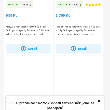
Damascus Edition
Damascus Edition
Skladem
(
>5 ks
)
Skladem
(
>5 ks
)
999 Kč
1 799 Kč
Malý, ale nebezpečný! Petty nůž z řady
Precizní řez za řezem! Plátkovací nůž Slice
Dellinger Longevity Damascus Edition se
z řady Dellinger Longevity Damascus
vrhne na každou jemnou práci – od
Edition s brutální damaškovou čepelí a
loupání až po zdobení. Damašková čepel s
srdcem z 10CR15COMOV zvládne maso,
jádrem z...
zeleninu i bylinky...
Detail
Detail
Nůž na pečivo Bread 210 mm
Kuchyňský nůž Santoku 180
Dellinger Longevity
mm Dellinger Longevity
O prázdninách máme v sobotu zavřeno. Děkujeme za
Damascus Edition
Damascus Edition
pochopení.
Skladem
(
5 ks
)
Skladem
(
>5 ks
)