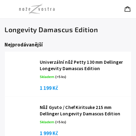
Longevity Damascus Edition
Nejprodávanější
Univerzální nůž Petty 130 mm Dellinger
Longevity Damascus Edition
Skladem
(
>5 ks
)
1 199 Kč
Nůž Gyuto / Chef Kiritsuke 215 mm
Dellinger Longevity Damascus Edition
Skladem
(
>5 ks
)
1 999 Kč