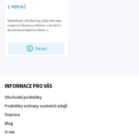
1 499 Kč
Vykosťovací nůž Boning z řady Dellinger
Longevity Damascus Edition s brutální
damaškovou čepelí a srdcem z
10CR15COMOV oceli si poradí s masem,
kůží i chrupavkami jako...
Detail
INFORMACE PRO VÁS
Obchodní podmínky
Podmínky ochrany osobních údajů
Doprava
Blog
O nás