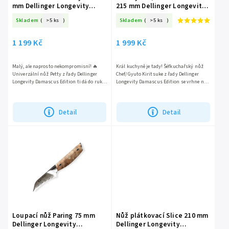
mm Dellinger Longevity
215 mm Dellinger Longevity
Damascus Edition
Damascus Edition
Skladem
(
>5 ks
)
Skladem
(
>5 ks
)
1 199 Kč
1 999 Kč
Malý, ale naprosto nekompromisní! 🔥
Král kuchyně je tady! Šéfkuchařský nůž
Univerzální nůž Petty z řady Dellinger
Chef/Gyuto Kiritsuke z řady Dellinger
Longevity Damascus Edition ti dá do ruky
Longevity Damascus Edition se vrhne na
130 mm brutální ostrosti. Damašková
každé maso i zeleninu. Damašková čepel s
čepel s jádrem z...
jádrem z...
Detail
Detail
Loupací nůž Paring 75 mm
Nůž plátkovací Slice 210 mm
Dellinger Longevity
Dellinger Longevity