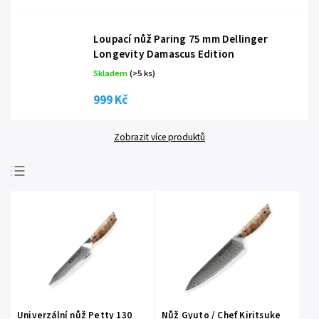
Loupací nůž Paring 75 mm Dellinger
Longevity Damascus Edition
Skladem
(
>5 ks
)
999 Kč
Zobrazit více produktů
Nejprodávanější
Nejlevnější
Nejdražší
Abecedně
Univerzální nůž Petty 130
Nůž Gyuto / Chef Kiritsuke