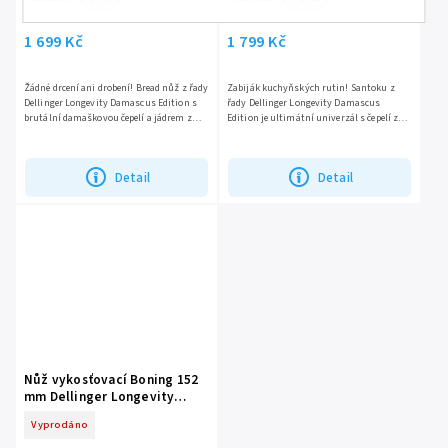
1 699 Kč
1 799 Kč
Žádné drcení ani drobení! Bread nůž z řady
Zabiják kuchyňských rutin! Santoku z
Dellinger Longevity Damascus Edition s
řady Dellinger Longevity Damascus
brutální damaškovou čepelí a jádrem z
Edition je ultimátní univerzál s čepelí z
10CR15COMOV ukrojí každý bochník jako
vrstveného damašku a srdcem z
máslo. Figured...
legendární oceli 10CR15COMOV....
Detail
Detail
Nůž vykosťovací Boning 152
mm Dellinger Longevity
Damascus Edition
Vyprodáno