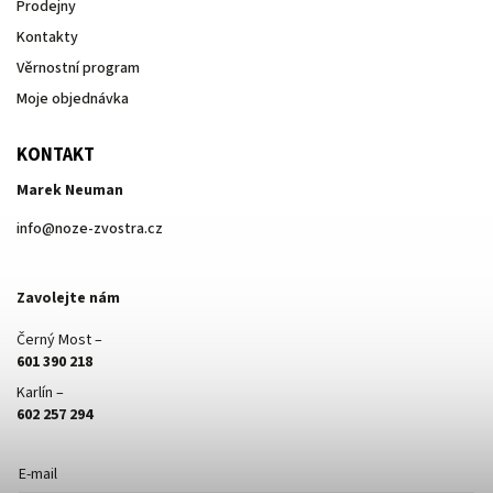
Prodejny
Kontakty
Věrnostní program
Moje objednávka
KONTAKT
Marek Neuman
info
@
noze-zvostra.cz
Zavolejte nám
Černý Most –
601 390 218
Karlín –
602 257 294
E-mail