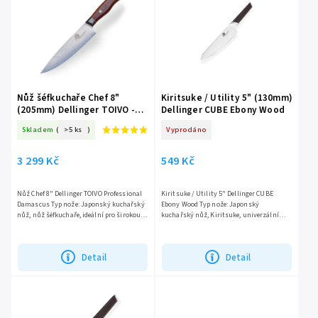
Nejlevnější
Nejdražší
Abecedně
Nůž šéfkuchaře Chef 8"
Kiritsuke / Utility 5" (130mm)
(205mm) Dellinger TOIVO -
Dellinger CUBE Ebony Wood
Professional Damascus
Skladem
(
>5 ks
)
Vyprodáno
3 299 Kč
549 Kč
Nůž Chef 8" Dellinger TOIVO Professional
Kiritsuke / Utility 5" Dellinger CUBE
Damascus Typ nože: Japonský kuchařský
Ebony Wood Typ nože: Japonský
nůž, nůž šéfkuchaře, ideální pro širokou
kuchařský nůž, Kiritsuke, univerzální
škálu kuchyňských úkolů. Jádro oceli:
nůž. Ocel: Německá ocel DIN 1.4116, známá
Vrstvená...
pro svou odolnost a...
Detail
Detail