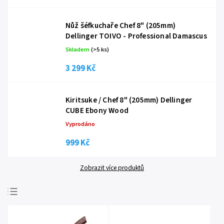
Nůž šéfkuchaře Chef 8" (205mm)
Dellinger TOIVO - Professional Damascus
Skladem
(
>5 ks
)
3 299 Kč
Kiritsuke / Chef 8" (205mm) Dellinger
CUBE Ebony Wood
Vyprodáno
999 Kč
Zobrazit více produktů
Nejprodávanější