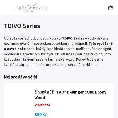
TOIVO Series
Objev krásu jednoduchosti s kolekcí
TOIVO Series
– kuchyňskými
noži inspirovanými severskou estetikou a funkčností. Tyto
vyvážené
a ostré nože
ocení každý, kdo hledá spojení nadčasového designu,
odolnosti a efektivity v kuchyni.
TOIVO nože
jsou ideální volbou pro
každodenní krájení i přesné kuchařské výzvy. Pokud ti záleží na
kvalitě, stylu a pohodlném úchopu, tahle série tě nezklame.
Nejprodávanější
čínský nůž "TAO" Dellinger CUBE Ebony
Wood
Vyprodáno
899 Kč