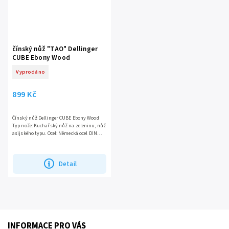
čínský nůž "TAO" Dellinger
CUBE Ebony Wood
Vyprodáno
899 Kč
Čínský nůž Dellinger CUBE Ebony Wood
Typ nože: Kuchařský nůž na zeleninu, nůž
asijského typu. Ocel: Německá ocel DIN
1.4116, známá svou odolností a
dlouhotrvající ostrostí....
Detail
INFORMACE PRO VÁS