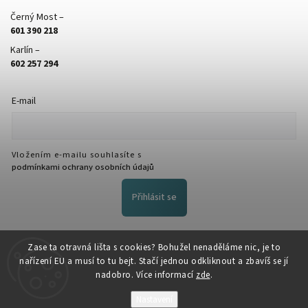
Černý Most –
601 390 218
Karlín –
602 257 294
E-mail
Vložením e-mailu souhlasíte s
podmínkami ochrany osobních údajů
Přihlásit se
FACEBOOK
Zase ta otravná lišta s cookies? Bohužel nenaděláme nic, je to
nařízení EU a musí to tu bejt. Stačí jednou odkliknout a zbavíš se jí
nadobro. Více informací
zde
.
Nastavení