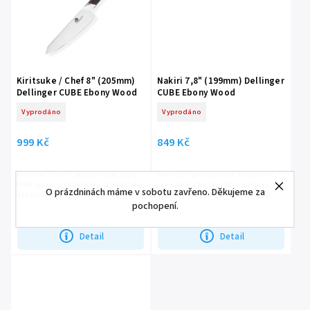
Kiritsuke / Chef 8" (205mm)
Nakiri 7,8" (199mm) Dellinger
Dellinger CUBE Ebony Wood
CUBE Ebony Wood
Vyprodáno
Vyprodáno
999 Kč
849 Kč
Kiritsuke / Chef 8" Dellinger CUBE Ebony
Nakiri 7,8" Dellinger CUBE Ebony Wood
Wood Typ nože: Kuchařský nůž, Kiritsuke,
Typ nože: Kuchařský nůž na zeleninu.
O prázdninách máme v sobotu zavřeno. Děkujeme za
nůž šéfkuchaře. Ocel: Německá ocel DIN
Ocel: Německá ocel DIN 1.4116, známá
pochopení.
1.4116, známá pro svou odolnost a
svou odolností a dlouhotrvající ostrostí.
dlouhotrvající...
Délka čepele: 199...
Detail
Detail