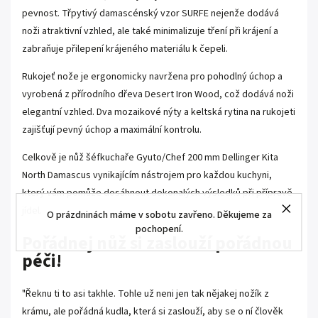
pevnost. Třpytivý damascénský vzor SURFE nejenže dodává
noži atraktivní vzhled, ale také minimalizuje tření při krájení a
zabraňuje přilepení krájeného materiálu k čepeli.
Rukojeť nože je ergonomicky navržena pro pohodlný úchop a
vyrobená z přírodního dřeva Desert Iron Wood, což dodává noži
elegantní vzhled. Dva mozaikové nýty a keltská rytina na rukojeti
zajišťují pevný úchop a maximální kontrolu.
Celkově je nůž šéfkuchaře Gyuto/Chef 200 mm Dellinger Kita
North Damascus vynikajícím nástrojem pro každou kuchyni,
který vám pomůže dosáhnout dokonalých výsledků při přípravě
jídel.
O prázdninách máme v sobotu zavřeno. Děkujeme za
pochopení.
Pořádnej nůž si zaslouží pořádnou
péči!
"Řeknu ti to asi takhle. Tohle už neni jen tak nějakej nožík z
krámu, ale pořádná kudla, která si zaslouží, aby se o ní člověk