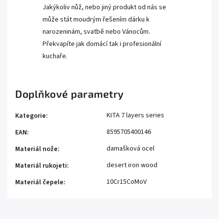
Jakýkoliv nůž, nebo jiný produkt od nás se
může stát moudrým řešením dárku k
narozeninám, svatbě nebo Vánocům.
Překvapíte jak domácí tak i profesionální
kuchaře.
Doplňkové parametry
KITA 7 layers series
Kategorie
:
8595705400146
EAN
:
damašková ocel
Materiál nože
:
desert iron wood
Materiál rukojeti
:
10Cr15CoMoV
Materiál čepele
: