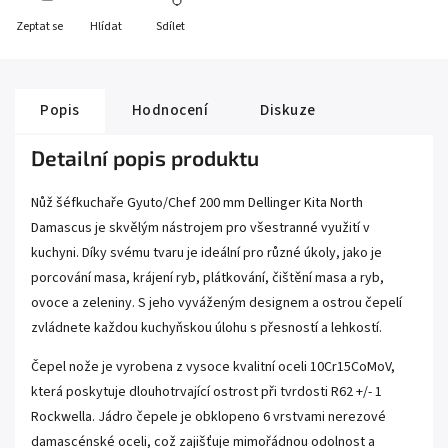
Zeptat se
Hlídat
Sdílet
Popis
Hodnocení
Diskuze
Detailní popis produktu
Nůž šéfkuchaře Gyuto/Chef 200 mm Dellinger Kita North
Damascus je skvělým nástrojem pro všestranné využití v
kuchyni. Díky svému tvaru je ideální pro různé úkoly, jako je
porcování masa, krájení ryb, plátkování, čištění masa a ryb,
ovoce a zeleniny. S jeho vyváženým designem a ostrou čepelí
zvládnete každou kuchyňskou úlohu s přesností a lehkostí.
Čepel nože je vyrobena z vysoce kvalitní oceli 10Cr15CoMoV,
která poskytuje dlouhotrvající ostrost při tvrdosti R62 +/- 1
Rockwella. Jádro čepele je obklopeno 6 vrstvami nerezové
damascénské oceli, což zajišťuje mimořádnou odolnost a