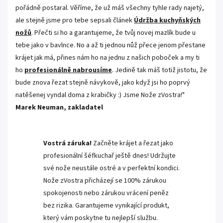
pořádně postaral. Věříme, že už máš všechny tyhle rady najetý,
ale stejně jsme pro tebe sepsali článek
Údržba kuchyňských
nožů
. Přečti si ho a garantujeme, že tvůj novej mazlík bude u
tebe jako v bavlnce. No a až ti jednou nůž přece jenom přestane
krájet jak má, přines nám ho na jednu z našich poboček a my ti
ho
profesionálně nabrousíme
. Jedině tak máš totiž jistotu, že
bude znova řezat stejně návykově, jako když jsi ho poprvý
natěšenej vyndal doma z krabičky :) Jsme Nože zVostra!"
Marek Neuman, zakladatel
Vostrá záruka!
Začněte krájet a řezat jako
profesionální šéfkuchař ještě dnes! Udržujte
své nože neustále ostré a v perfektní kondici.
Nože zVostra přicházejí se 100% zárukou
spokojenosti nebo zárukou vrácení peněz
bez rizika. Garantujeme vynikající produkt,
který vám poskytne tu nejlepší službu.