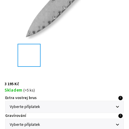
3 195 Kč
Skladem
(
>5 ks
)
Extra vostrej brus
?
Gravírování
?