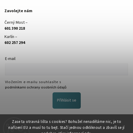
Zavolejte nám
Černý Most –
601 390 218
Karlín –
602 257 294
E-mail
Vložením e-mailu souhlasíte s
podmínkami ochrany osobních údajů
Přihlásit se
FACEBOOK
Zase ta otravná lišta s cookies? Bohužel nenaděláme nic, je to
nařízení EU a musí to tu bejt. Stačí jednou odkliknout a zbavíš se jí