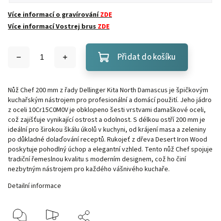
Více informací o gravírování
ZDE
Více informací Vostrej brus
ZDE
Přidat do košíku
Nůž Chef 200 mm z řady Dellinger Kita North Damascus je špičkovým
kuchařským nástrojem pro profesionální a domácí použití. Jeho jádro
z oceli 10Cr15C0M0V je obklopeno šesti vrstvami damaškové oceli,
což zajišťuje vynikající ostrost a odolnost. S délkou ostří 200 mm je
ideální pro širokou škálu úkolů v kuchyni, od krájení masa a zeleniny
po důkladné dolaďování receptů. Rukojeť z dřeva Desert Iron Wood
poskytuje pohodlný úchop a elegantní vzhled. Tento nůž Chef spojuje
tradiční řemeslnou kvalitu s moderním designem, což ho činí
nezbytným nástrojem pro každého vášnivého kuchaře.
Detailní informace