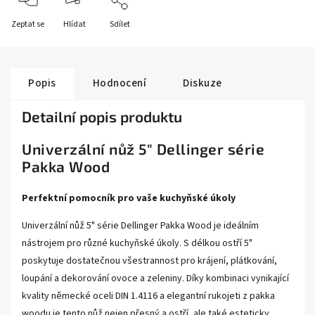
Zeptat se
Hlídat
Sdílet
Popis
Hodnocení
Diskuze
Detailní popis produktu
Univerzální nůž 5" Dellinger série
Pakka Wood
Perfektní pomocník pro vaše kuchyňské úkoly
Univerzální nůž 5" série Dellinger Pakka Wood je ideálním
nástrojem pro různé kuchyňské úkoly. S délkou ostří 5"
poskytuje dostatečnou všestrannost pro krájení, plátkování,
loupání a dekorování ovoce a zeleniny. Díky kombinaci vynikající
kvality německé oceli DIN 1.4116 a elegantní rukojeti z pakka
woodu je tento nůž nejen přesný a ostří, ale také esteticky