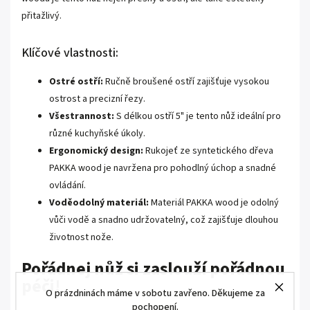
přitažlivý.
Klíčové vlastnosti:
Ostré ostří:
Ručně broušené ostří zajišťuje vysokou
ostrost a precizní řezy.
Všestrannost:
S délkou ostří 5" je tento nůž ideální pro
různé kuchyňské úkoly.
Ergonomický design:
Rukojeť ze syntetického dřeva
PAKKA wood je navržena pro pohodlný úchop a snadné
ovládání.
Voděodolný materiál:
Materiál PAKKA wood je odolný
vůči vodě a snadno udržovatelný, což zajišťuje dlouhou
životnost nože.
Pořádnej nůž si zaslouží pořádnou
péči!
O prázdninách máme v sobotu zavřeno. Děkujeme za
pochopení.