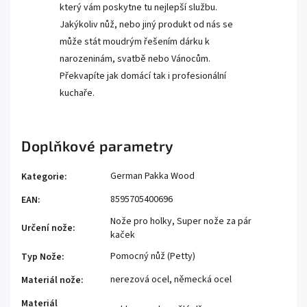
který vám poskytne tu nejlepší službu.
Jakýkoliv nůž, nebo jiný produkt od nás se
může stát moudrým řešením dárku k
narozeninám, svatbě nebo Vánocům.
Překvapíte jak domácí tak i profesionální
kuchaře.
Doplňkové parametry
German Pakka Wood
Kategorie
:
8595705400696
EAN
:
Nože pro holky
,
Super nože za pár
Určení nože
:
kaček
Pomocný nůž (Petty)
Typ Nože
:
nerezová ocel
,
německá ocel
Materiál nože
:
Materiál