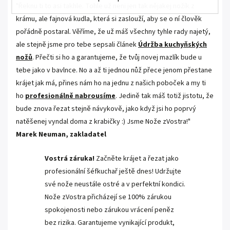
"Řeknu ti to asi takhle. Tohle už neni jen tak nějakej nožík z
krámu, ale fajnová kudla, která si zaslouží, aby se o ní člověk
pořádně postaral. Věříme, že už máš všechny tyhle rady najetý,
ale stejně jsme pro tebe sepsali článek
Údržba kuchyňských
nožů
. Přečti si ho a garantujeme, že tvůj novej mazlík bude u
tebe jako v bavlnce. No a až ti jednou nůž přece jenom přestane
krájet jak má, přines nám ho na jednu z našich poboček a my ti
ho
profesionálně nabrousíme
. Jedině tak máš totiž jistotu, že
bude znova řezat stejně návykově, jako když jsi ho poprvý
natěšenej vyndal doma z krabičky :) Jsme Nože zVostra!"
Marek Neuman, zakladatel
Vostrá záruka!
Začněte krájet a řezat jako
profesionální šéfkuchař ještě dnes! Udržujte
své nože neustále ostré a v perfektní kondici.
Nože zVostra přicházejí se 100% zárukou
spokojenosti nebo zárukou vrácení peněz
bez rizika. Garantujeme vynikající produkt,