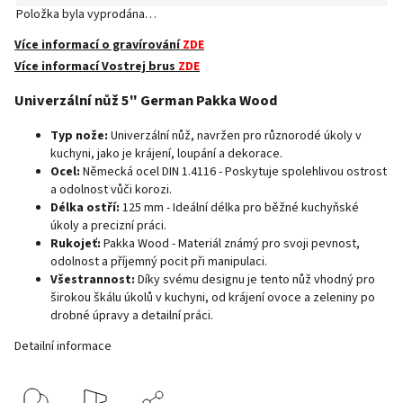
Položka byla vyprodána…
Více informací o gravírování
ZDE
Více informací Vostrej brus
ZDE
Univerzální nůž 5" German Pakka Wood
Typ nože:
Univerzální nůž, navržen pro různorodé úkoly v
kuchyni, jako je krájení, loupání a dekorace.
Ocel:
Německá ocel DIN 1.4116 - Poskytuje spolehlivou ostrost
a odolnost vůči korozi.
Délka ostří:
125 mm - Ideální délka pro běžné kuchyňské
úkoly a precizní práci.
Rukojeť:
Pakka Wood - Materiál známý pro svoji pevnost,
odolnost a příjemný pocit při manipulaci.
Všestrannost:
Díky svému designu je tento nůž vhodný pro
širokou škálu úkolů v kuchyni, od krájení ovoce a zeleniny po
drobné úpravy a detailní práci.
Detailní informace