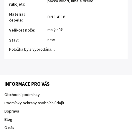
pakka wood
,
umělé dřevo
rukojeti
:
Materiál
DIN 1.4116
čepele
:
malý nůž
Velikost nože
:
new
Stav
:
Položka byla vyprodána…
INFORMACE PRO VÁS
Obchodní podmínky
Podmínky ochrany osobních údajů
Doprava
Blog
O nás