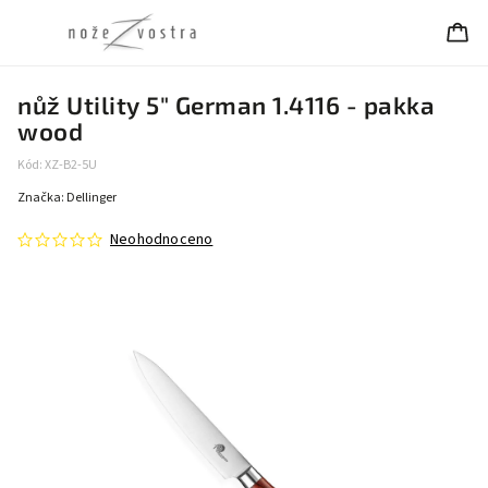
nůž Utility 5" German 1.4116 - pakka
wood
Kód:
XZ-B2-5U
Značka:
Dellinger
Neohodnoceno