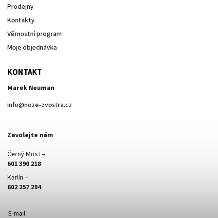
Prodejny
Kontakty
Věrnostní program
Moje objednávka
KONTAKT
Marek Neuman
info
@
noze-zvostra.cz
Zavolejte nám
Černý Most –
601 390 218
Karlín –
602 257 294
E-mail