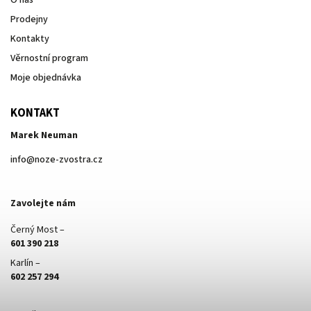
O nás
Prodejny
Kontakty
Věrnostní program
Moje objednávka
KONTAKT
Marek Neuman
info
@
noze-zvostra.cz
Zavolejte nám
Černý Most –
601 390 218
Karlín –
602 257 294