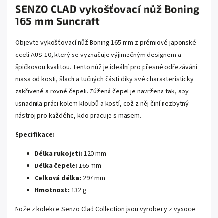
SENZO CLAD vykošťovací nůž Boning
165 mm Suncraft
Objevte vykošťovací nůž Boning 165 mm z prémiové japonské
oceli AUS-10, který se vyznačuje výjimečným designem a
špičkovou kvalitou. Tento nůž je ideální pro přesné odřezávání
masa od kosti, šlach a tučných částí díky své charakteristicky
zakřivené a rovné čepeli. Zúžená čepel je navržena tak, aby
usnadnila práci kolem kloubů a kostí, což z něj činí nezbytný
nástroj pro každého, kdo pracuje s masem.
Specifikace:
Délka rukojeti:
120 mm
Délka čepele:
165 mm
Celková délka:
297 mm
Hmotnost:
132 g
Nože z kolekce Senzo Clad Collection jsou vyrobeny z vysoce