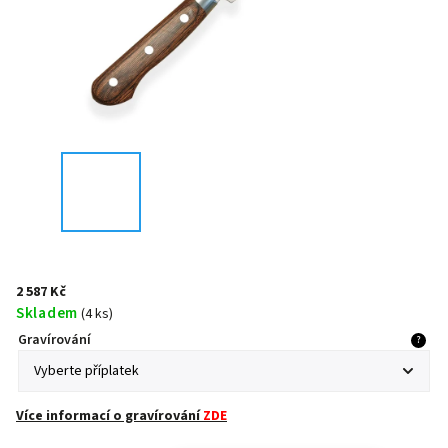
2 587 Kč
Skladem
(
4 ks
)
Gravírování
?
Více informací o gravírování
ZDE