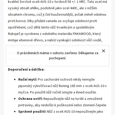
kvalitní 3vrstvé oceli AUS-10 s tvrdostí 58 +/- 1 HRC. Tato ocel má
vysoký obsah uhlíku, podobně jako ocel 440C, ale s nižším
obsahem chromu, což ji činí houževnatější, avšak méně odolnou
proti korozi. Díky přidání vanadu se zvyšuje odolnost proti
opotřebení, což dělá tento nůž trvanlivým a spolehlivým.
Rukojeť je vyrobena z odolného materiálu PAKAWOOD, který
imituje ebenové dřevo, a nabízí vynikající odolnost vůči vodě,
vlhkosti a je zcela bez zápachu. Tento materiál nevyžaduje
O prázdninách máme v sobotu zavřeno. Děkujeme za
téměř žádnou údržbu, což je velkou výhodou oproti tradičním
pochopení.
dřevěným rukojetím.
Doporučení a údržba:
Ruční mytí:
Pro zachování ostrosti nikdy nemyjte
japonský vykošťovací nůž Boning 165 mm z oceli AUS-10 v
myčce. Po použití nůž ručně omyjte a ihned osušte.
Ochrana ostří:
Nepoužívejte nůž na tvrdé a zmražené
potraviny, aby nedošlo k poškození nebo zlomení čepele.
Správné použití:
Nůž z oceli AUS-10 nepoužívejte jako