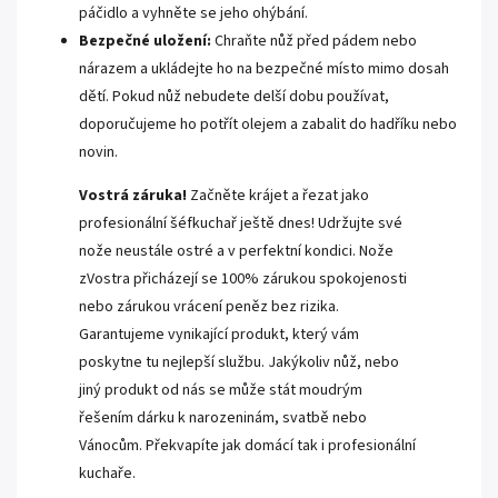
páčidlo a vyhněte se jeho ohýbání.
Bezpečné uložení:
Chraňte nůž před pádem nebo
nárazem a ukládejte ho na bezpečné místo mimo dosah
dětí. Pokud nůž nebudete delší dobu používat,
doporučujeme ho potřít olejem a zabalit do hadříku nebo
novin.
Vostrá záruka!
Začněte krájet a řezat jako
profesionální šéfkuchař ještě dnes! Udržujte své
nože neustále ostré a v perfektní kondici. Nože
zVostra přicházejí se 100% zárukou spokojenosti
nebo zárukou vrácení peněz bez rizika.
Garantujeme vynikající produkt, který vám
poskytne tu nejlepší službu. Jakýkoliv nůž, nebo
jiný produkt od nás se může stát moudrým
řešením dárku k narozeninám, svatbě nebo
Vánocům. Překvapíte jak domácí tak i profesionální
kuchaře.