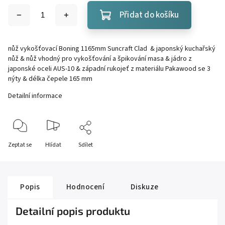
Přidat do košíku
nůž vykošťovací Boning 1165mm Suncraft Clad & japonský kuchařský
nůž & nůž vhodný pro vykošťování a špikování masa & jádro z
japonské oceli AUS-10 & západní rukojeť z materiálu Pakawood se 3
nýty & délka čepele 165 mm
Detailní informace
Zeptat se
Hlídat
Sdílet
Popis
Hodnocení
Diskuze
Detailní popis produktu