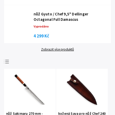
nůž Gyuto / Chef 9,5" Dellinger
Octagonal Full Damascus
Vyprodáno
4 299 Kč
Zobrazit více produktů
Nejprodávanější
Nejlevnější
Nejdražší
Abecedně
nůž Sakimaru 270 mm -
kožená Saya pro nůž Chef 240