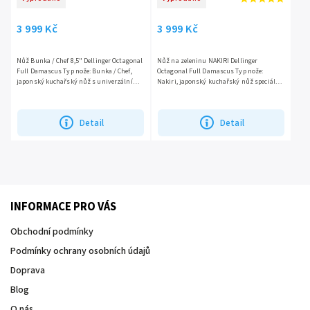
3 999 Kč
3 999 Kč
Nůž Bunka / Chef 8,5" Dellinger Octagonal
Nůž na zeleninu NAKIRI Dellinger
Full Damascus Typ nože: Bunka / Chef,
Octagonal Full Damascus Typ nože:
japonský kuchařský nůž s univerzálním
Nakiri, japonský kuchařský nůž speciálně
využitím pro širokou škálu úkolů v
určený pro krájení a přípravu zeleniny.
kuchyni. Ocel: 110...
Ocel: 110 vrstev...
Detail
Detail
INFORMACE PRO VÁS
Obchodní podmínky
Podmínky ochrany osobních údajů
Doprava
Blog
O nás