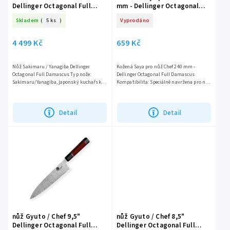
Dellinger Octagonal Full
mm - Dellinger Octagonal
Damascus
Full Damascus
Skladem
(
5 ks
)
Vyprodáno
4 499 Kč
659 Kč
Nůž Sakimaru / Yanagiba Dellinger
Kožená Saya pro nůž Chef 240 mm -
Octagonal Full Damascus Typ nože:
Dellinger Octagonal Full Damascus
Sakimaru/Yanagiba, japonský kuchařský
Kompatibilita: Speciálně navržena pro nůž
nůž se speciálně navrženou čepelí pro
typu Chef s délkou čepele 240 mm z řady
precizní řezání sushi nebo...
Dellinger Octagonal Full...
Detail
Detail
nůž Gyuto / Chef 9,5"
nůž Gyuto / Chef 8,5"
Dellinger Octagonal Full
Dellinger Octagonal Full