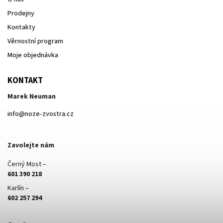
Prodejny
Kontakty
Věrnostní program
Moje objednávka
KONTAKT
Marek Neuman
info
@
noze-zvostra.cz
Zavolejte nám
Černý Most –
601 390 218
Karlín –
602 257 294