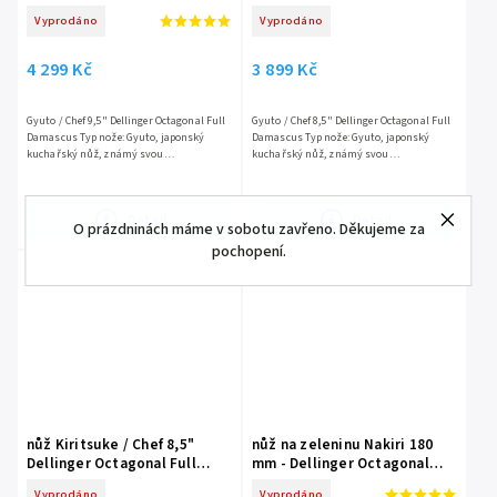
Damascus
Damascus
Vyprodáno
Vyprodáno
4 299 Kč
3 899 Kč
Gyuto / Chef 9,5" Dellinger Octagonal Full
Gyuto / Chef 8,5" Dellinger Octagonal Full
Damascus Typ nože: Gyuto, japonský
Damascus Typ nože: Gyuto, japonský
kuchařský nůž, známý svou
kuchařský nůž, známý svou
všestranností pro širokou škálu úkolů v
všestranností pro širokou škálu úkolů v
kuchyni. Ocel: 110 vrstev...
kuchyni. Ocel: 110 vrstev...
Detail
Detail
O prázdninách máme v sobotu zavřeno. Děkujeme za
pochopení.
nůž Kiritsuke / Chef 8,5"
nůž na zeleninu Nakiri 180
Dellinger Octagonal Full
mm - Dellinger Octagonal
Damascus
Full Damascus
Vyprodáno
Vyprodáno