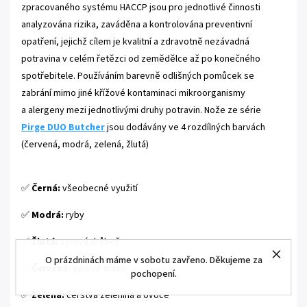
zpracovaného systému HACCP jsou pro jednotlivé činnosti
analyzována rizika, zaváděna a kontrolována preventivní
opatření, jejichž cílem je kvalitní a zdravotně nezávadná
potravina v celém řetězci od zemědělce až po konečného
spotřebitele. Používáním barevně odlišných pomůcek se
zabrání mimo jiné křížové kontaminaci mikroorganismy
a alergeny mezi jednotlivými druhy potravin. Nože ze série
Pirge
DUO Butcher
jsou dodávány ve 4 rozdílných barvách
(červená, modrá, zelená, žlutá)
✅
Černá:
všeobecné využití
✅
Modrá:
ryby
✅
Žlutá:
syrová drůbež
O prázdninách máme v sobotu zavřeno. Děkujeme za
✅
Červená:
syrové maso
pochopení.
✅
Zelená:
čerstvá zelenina a ovoce