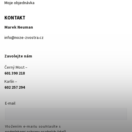
Moje objednávka
KONTAKT
Marek Neuman
info
@
noze-zvostra.cz
Zavolejte nám
Černý Most –
601 390 218
Karlín –
602 257 294
E-mail
Vložením e-mailu souhlasíte s
podmínkami ochrany osobních údajů