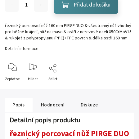
Přidat do košíku
řeznický porcovací nůž 160 mm PIRGE DUO & všestranný nůž vhodný
pro běžné krájení, nůž na maso & ostří z nerezové oceli X50CrMoV15
& rukojeť z polypropylenu (PPC)+TPE povrch & délka ostří 160 mm
Detailní informace
Zeptat se
Hlídat
Sdílet
Popis
Hodnocení
Diskuze
Detailní popis produktu
řeznický porcovací nůž PIRGE DUO