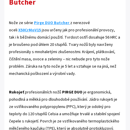
Butcher
Nože ze série
Pirge DUO Butcher
z nerezové
oceli
X50CrMoV15
jsou určeny jak pro profesionální provozy,
tak i k běžnému domácí použití. Tvrdost ostří dosahuje 56 HRC a
je broušeno pod úhlem 20 stupňů. Tvary nožů byly navrženy
profesionály s mnohaletými zkušenostmi. Krájení, plátkování,
čištění masa, ovoce a zeleniny – nic nebude pro tyto nože
problém. Záruka na tyto nože je 5 let a vztahuje se na jiná, než
mechanická poškození a výrobní vady.
Rukojeť
profesionálních nožů
PIRGE DUO
je ergonomická,
pohodlná a měkká pro dlouhodobé používání. Jádro rukojeti je
ze vstřikovaného polypropylenu (PPC), který je odolný pro
teploty do 120 stupňů Celsia a umožňuje trvalé a stabilní spojení
čepele s rukojetí. Povrch je ze vstřikovaného termoplastického
měkčeného kaučuku (TPE), který je absolutně protiskluzový.