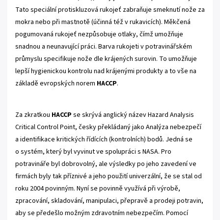
Tato speciální protiskluzová rukojeť zabraňuje smeknutí nože za
mokra nebo při mastnotě (účinná též v rukavicích). Měkčená
pogumovaná rukojeť nezpůsobuje otlaky, čímž umožňuje
snadnou a neunavující práci. Barva rukojeti v potravinářském
průmyslu specifikuje nože dle krájených surovin. To umožňuje
lepší hygienickou kontrolu nad krájenými produkty a to vše na
základě evropských norem
HACCP
.
Za zkratkou
HACCP
se skrývá anglický název Hazard Analysis
Critical Control Point, česky překládaný jako Analýza nebezpečí
a identifikace kritických řídících (kontrolních) bodů. Jedná se
o systém, který byl vyvinut ve spolupráci s NASA. Pro
potravináře byl dobrovolný, ale výsledky po jeho zavedení ve
firmách byly tak příznivé a jeho použití univerzální, že se stal od
roku 2004 povinným. Nyní se povinně využívá při výrobě,
zpracování, skladování, manipulaci, přepravě a prodeji potravin,
aby se předešlo možným zdravotním nebezpečím. Pomocí