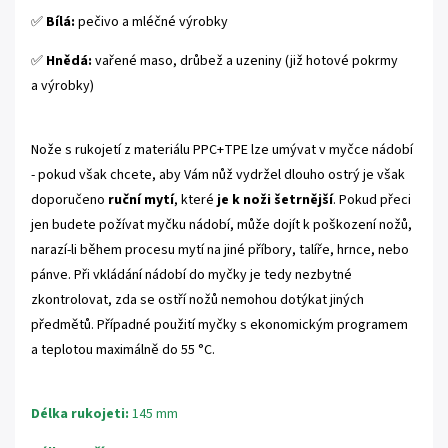
✅
Bílá:
pečivo a mléčné výrobky
✅
Hnědá:
vařené maso, drůbež a uzeniny (již hotové pokrmy
a výrobky)
Nože s rukojetí z materiálu PPC+TPE lze umývat v myčce nádobí
- pokud však chcete, aby Vám nůž vydržel dlouho ostrý je však
doporučeno
ruční mytí
, které
je k noži šetrnější
. Pokud přeci
jen budete požívat myčku nádobí, může dojít k poškození nožů,
narazí-li během procesu mytí na jiné příbory, talíře, hrnce, nebo
pánve. Při vkládání nádobí do myčky je tedy nezbytné
zkontrolovat, zda se ostří nožů nemohou dotýkat jiných
předmětů. Případné použití myčky s ekonomickým programem
a teplotou maximálně do 55 °C.
Délka rukojeti:
145 mm