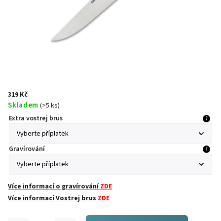
319 Kč
Skladem
(
>5 ks
)
Extra vostrej brus
?
Gravírování
?
Více informací o gravírování
ZDE
Více informací Vostrej brus
ZDE