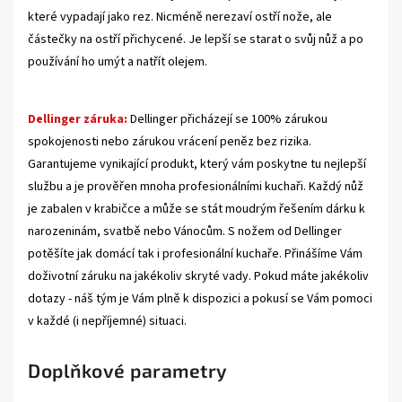
které vypadají jako rez. Nicméně nerezaví ostří nože, ale
částečky na ostří přichycené. Je lepší se starat o svůj nůž a po
používání ho umýt a natřít olejem.
Dellinger záruka:
Dellinger přicházejí se 100% zárukou
spokojenosti nebo zárukou vrácení peněz bez rizika.
Garantujeme vynikající produkt, který vám poskytne tu nejlepší
službu a je prověřen mnoha profesionálními kuchaři. Každý nůž
je zabalen v krabičce a může se stát moudrým řešením dárku k
narozeninám, svatbě nebo Vánocům. S nožem od Dellinger
potěšíte jak domácí tak i profesionální kuchaře. Přinášíme Vám
doživotní záruku na jakékoliv skryté vady. Pokud máte jakékoliv
dotazy - náš tým je Vám plně k dispozici a pokusí se Vám pomoci
v každé (i nepříjemné) situaci.
Doplňkové parametry