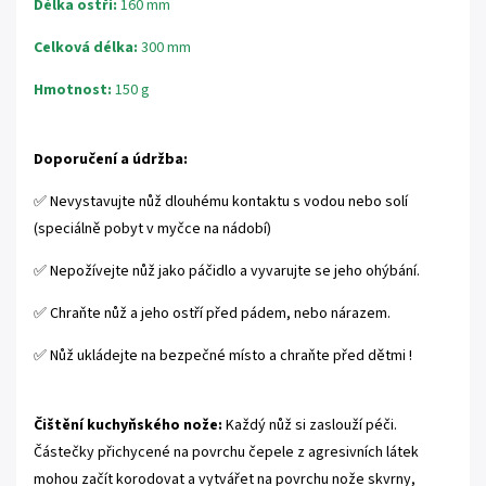
Délka ostří:
160 mm
Celková délka:
300 mm
Hmotnost:
150 g
Doporučení a údržba:
✅ Nevystavujte nůž dlouhému kontaktu s vodou nebo solí
(speciálně pobyt v myčce na nádobí)
✅ Nepožívejte nůž jako páčidlo a vyvarujte se jeho ohýbání.
✅ Chraňte nůž a jeho ostří před pádem, nebo nárazem.
✅ Nůž ukládejte na bezpečné místo a chraňte před dětmi !
Čištění kuchyňského nože:
Každý nůž si zaslouží péči.
Částečky přichycené na povrchu čepele z agresivních látek
mohou začít korodovat a vytvářet na povrchu nože skvrny,