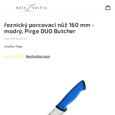
řeznický porcovací nůž 160 mm -
modrý, Pirge DUO Butcher
Kód:
PIR-34102-03
Značka:
Pirge
Neohodnoceno