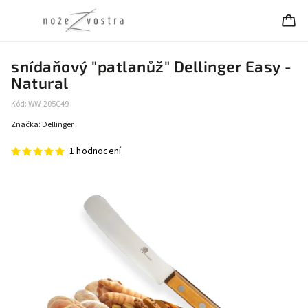
snídaňový "patlanůž" Dellinger Easy -
Natural
Kód:
WW-205C49
Značka:
Dellinger
1 hodnocení