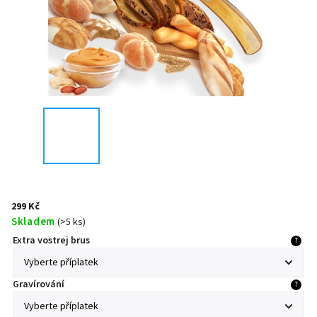
299 Kč
Skladem
(
>5 ks
)
Extra vostrej brus
?
Gravírování
?