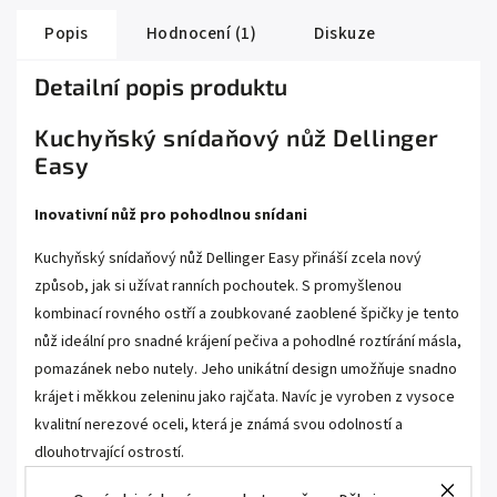
Popis
Hodnocení (1)
Diskuze
Detailní popis produktu
Kuchyňský snídaňový nůž Dellinger
Easy
Inovativní nůž pro pohodlnou snídani
Kuchyňský snídaňový nůž Dellinger Easy přináší zcela nový
způsob, jak si užívat ranních pochoutek. S promyšlenou
kombinací rovného ostří a zoubkované zaoblené špičky je tento
nůž ideální pro snadné krájení pečiva a pohodlné roztírání másla,
pomazánek nebo nutely. Jeho unikátní design umožňuje snadno
krájet i měkkou zeleninu jako rajčata. Navíc je vyroben z vysoce
kvalitní nerezové oceli, která je známá svou odolností a
dlouhotrvající ostrostí.