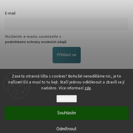
E-mail
Vložením e-mailu souhlasíte s
podmínkami ochrany osobních údajů
Přihlásit se
FACEBOOK
Zase ta otravná lišta s cookies? Bohužel nenaděláme nic, je to
nařízení EU a musí to tu bejt. Stačí jednou odkliknout a zbavíš se jí
nadobro. Více informací
zde
.
Nastavení
Souhlasím
Copyright 2026
NožeZvostra
. Všechna práva vyhrazena.
Odmítnout
Vytvořil
Shoptet
| Design
Shoptak.cz