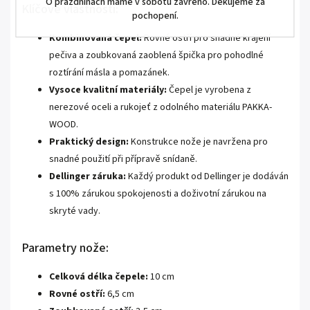
O prázdninách máme v sobotu zavřeno. Děkujeme za
Klíčové vlastnosti:
pochopení.
Kombinovaná čepel:
Rovné ostří pro snadné krájení
pečiva a zoubkovaná zaoblená špička pro pohodlné
roztírání másla a pomazánek.
Vysoce kvalitní materiály:
Čepel je vyrobena z
nerezové oceli a rukojeť z odolného materiálu PAKKA-
WOOD.
Praktický design:
Konstrukce nože je navržena pro
snadné použití při přípravě snídaně.
Dellinger záruka:
Každý produkt od Dellinger je dodáván
s 100% zárukou spokojenosti a doživotní zárukou na
skryté vady.
Parametry nože:
Celková délka čepele:
10 cm
Rovné ostří:
6,5 cm