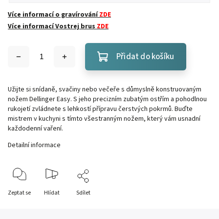
Více informací o gravírování
ZDE
Více informací Vostrej brus
ZDE
Přidat do košíku
Užijte si snídaně, svačiny nebo večeře s důmyslně konstruovaným
nožem Dellinger Easy. S jeho precizním zubatým ostřím a pohodlnou
rukojetí zvládnete s lehkostí přípravu čerstvých pokrmů. Buďte
mistrem v kuchyni s tímto všestranným nožem, který vám usnadní
každodenní vaření.
Detailní informace
Zeptat se
Hlídat
Sdílet