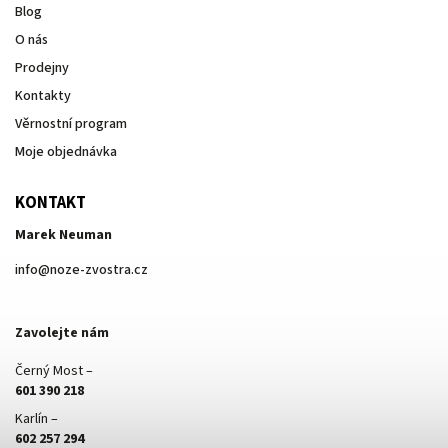
Blog
O nás
Prodejny
Kontakty
Věrnostní program
Moje objednávka
KONTAKT
Marek Neuman
info
@
noze-zvostra.cz
Zavolejte nám
Černý Most –
601 390 218
Karlín –
602 257 294