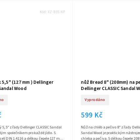
Kód:
XZ-B35-NP
 5,5" (127 mm ) Dellinger
nůž Bread 8" (208mm) na p
Sandal Wood
Dellinger CLASSIC Sandal 
no
Vyprodáno
č
599 Kč
 5,5" z řady Dellinger CLASSIC Sandal
Nůž na chléb a pečivo 8" z řady Dell
lým společníkem pro každé jídlo. S
Sandal Wood je praktickým nástroje
elí DIN 1.4116 a délkou čepele 127 mm
chleba a pečiva. S délkou čepele 2