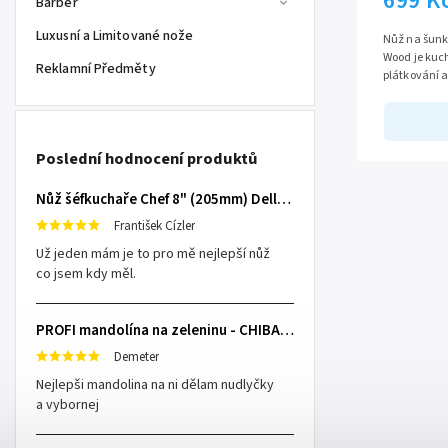
699 K
Barber
Luxusní a Limitované nože
Nůž na šunku
Wood je kuc
Reklamní Předměty
plátkování 
zeleniny. S 
Poslední hodnocení produktů
Nůž šéfkuchaře Chef 8" (205mm) Dellinger TOIVO - Professional Damascus
František Cízler
Už jeden mám je to pro mě nejlepší nůž
co jsem kdy měl.
PROFI mandolína na zeleninu - CHIBA Japan, sengiri slicekun
Demeter
Nejlepši mandolina na ni dělam nudlyčky
a vybornej