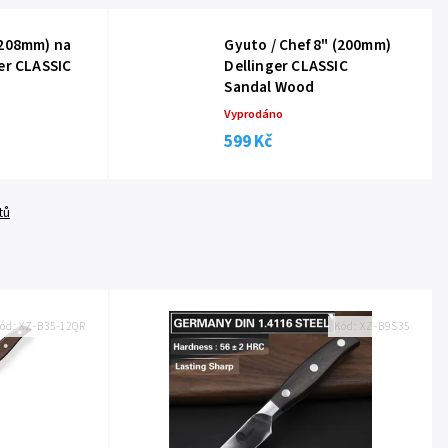
(208mm) na
Gyuto / Chef 8" (200mm)
er CLASSIC
Dellinger CLASSIC
Sandal Wood
Vyprodáno
599 Kč
tů
ód:
XZ-B35-12QR
Kód:
XZ-B9S35