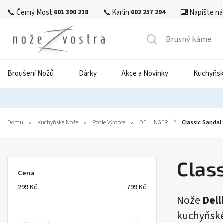
📞 Černý Most:
📞 Karlín:
⌨️ Napište ná
601 390 218
602 257 294
Broušení Nožů
Dárky
Akce a Novinky
Kuchyňsk
Domů
/
Kuchyňské Nože
/
Podle Výrobce
/
DELLINGER
/
Classic Sanda
Clas
Cena
299
Kč
799
Kč
Nože
Dell
kuchyňské 