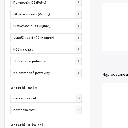
Pomocný nůž (Petty)
1
Okrajovací nůž (Paring)
1
Plátkovací nůž (Sujihiki)
1
Vykošťovací nůž (Boning)
1
Nůž na chléb
1
Steakové a příborové
1
Na zmražené potraviny
1
Nejprodávanější
Materiál nože
nerezová ocel
12
německá ocel
12
Materiál rukojeti