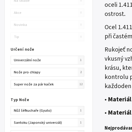
Na skladě
0
oceli 1.41
ostrost.
Akce
0
Novinka
0
Ocel 1.411
při častém
Tip
0
Rukojeť n
Určení nože
vkusný vzh
Univerzální nože
1
krásu, kte
Nože pro chlapy
2
kontrolu p
Super nože za pár kaček
každodenn
12
•
Materiál
Typ Nože
Nůž šéfkuchaře (Gyuto)
•
Materiál
1
Santoku (Japonský univerzál)
1
Nejprodávan