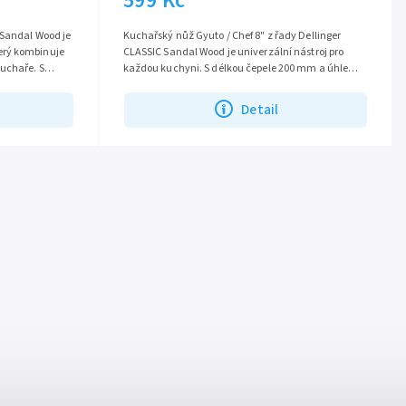
599 Kč
 Sandal Wood je
Kuchařský nůž Gyuto / Chef 8" z řady Dellinger
erý kombinuje
CLASSIC Sandal Wood je univerzální nástroj pro
kuchaře. S
každou kuchyni. S délkou čepele 200 mm a úhlem
.
broušení 15 stupňů je ideální pro...
Detail