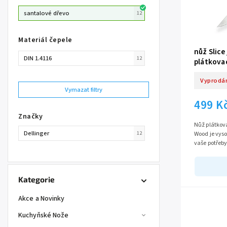
santalové dřevo
12
Materiál čepele
nůž Slice
DIN 1.4116
12
plátkovac
Wood
Vyprodá
Vymazat filtry
499 K
Značky
Nůž plátkova
Dellinger
12
Wood je vys
vaše potřeby
1.4116 a dél
Kategorie
Akce a Novinky
Kuchyňské Nože