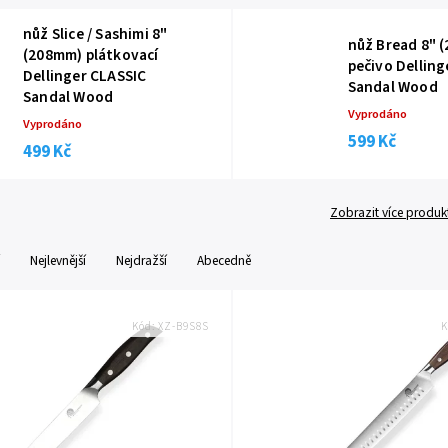
nůž Slice / Sashimi 8"
nůž Bread 8" 
(208mm) plátkovací
pečivo Delling
Dellinger CLASSIC
Sandal Wood
Sandal Wood
Vyprodáno
Vyprodáno
599 Kč
499 Kč
Zobrazit více produk
Nejlevnější
Nejdražší
Abecedně
Kód:
XZ-B9S8S
K