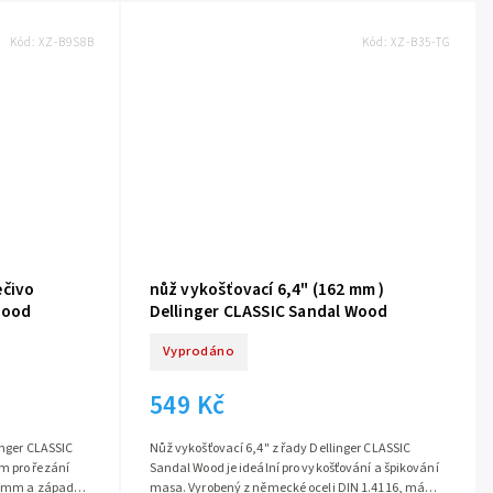
Kód:
XZ-B9S8B
Kód:
XZ-B35-TG
ečivo
nůž vykošťovací 6,4" (162 mm )
Wood
Dellinger CLASSIC Sandal Wood
Vyprodáno
549 Kč
inger CLASSIC
Nůž vykošťovací 6,4" z řady Dellinger CLASSIC
m pro řezání
Sandal Wood je ideální pro vykošťování a špikování
08 mm a západní
masa. Vyrobený z německé oceli DIN 1.4116, má