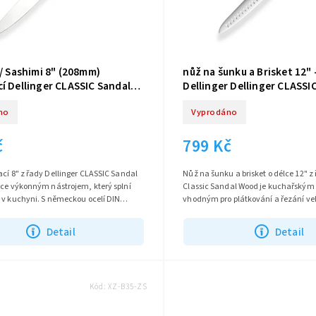
 / Sashimi 8" (208mm)
nůž na šunku a Brisket 12"
í Dellinger CLASSIC Sandal
Dellinger Dellinger CLASSI
Wood
no
Vyprodáno
č
799 Kč
cí 8" z řady Dellinger CLASSIC Sandal
Nůž na šunku a brisket o délce 12" z
oce výkonným nástrojem, který splní
Classic Sandal Wood je kuchařský
 v kuchyni. S německou ocelí DIN
vhodným pro plátkování a řezání ve
kou čepele 208 mm je...
masa, ovoce a zeleniny. S ostřím...
Detail
Detail
Kód:
XZ-B35-ZS