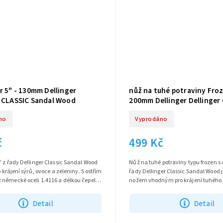
r 5" - 130mm Dellinger
nůž na tuhé potraviny Froz
r CLASSIC Sandal Wood
200mm Dellinger Dellinger
Sandal Wood
no
Vyprodáno
č
499 Kč
" z řady Dellinger Classic Sandal Wood
Nůž na tuhé potraviny typu frozen s 
o krájení sýrů, ovoce a zeleniny. S ostřím
řady Dellinger Classic Sandal Wood
 německé oceli 1.4116 a délkou čepele
nožem vhodným pro krájení tuhého 
í...
potravin. S ostřím vyrobeným z...
Detail
Detail