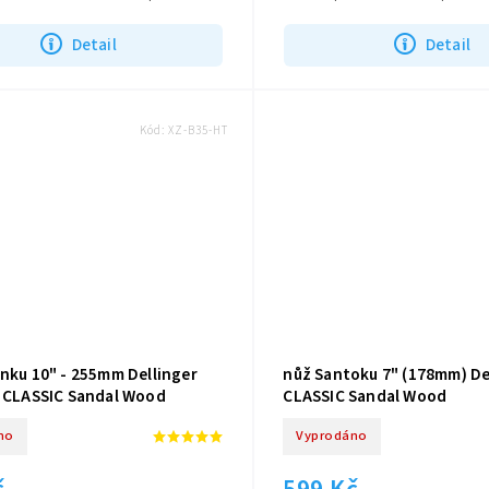
ideální pro řezání...
rukojetí ze santalového dřeva...
Detail
Detail
Kód:
XZ-B35-HT
unku 10" - 255mm Dellinger
nůž Santoku 7" (178mm) De
r CLASSIC Sandal Wood
CLASSIC Sandal Wood
no
Vyprodáno