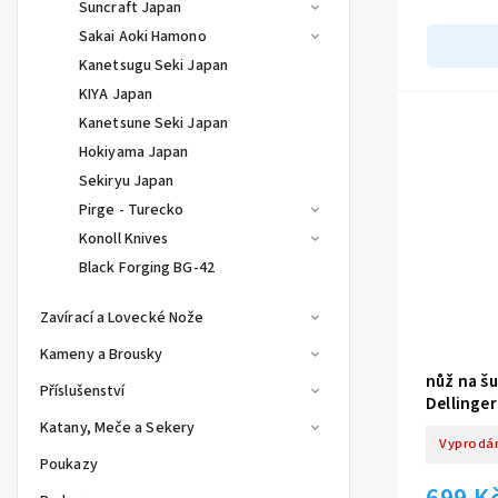
Suncraft Japan
je tento nůž 
Sakai Aoki Hamono
Kanetsugu Seki Japan
KIYA Japan
Kanetsune Seki Japan
Hokiyama Japan
Sekiryu Japan
Pirge - Turecko
Konoll Knives
Black Forging BG-42
Zavírací a Lovecké Nože
Kameny a Brousky
nůž na š
Příslušenství
Dellinge
Katany, Meče a Sekery
Vyprodá
Poukazy