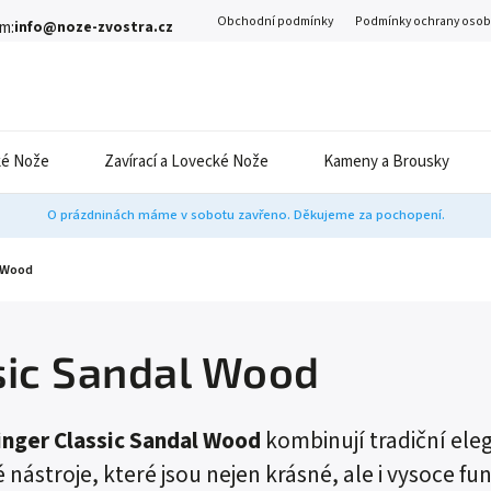
Obchodní podmínky
Podmínky ochrany osob
m:
info@noze-zvostra.cz
é Nože
Zavírací a Lovecké Nože
Kameny a Brousky
O prázdninách máme v sobotu zavřeno. Děkujeme za pochopení.
l Wood
sic Sandal Wood
inger Classic Sandal Wood
kombinují tradiční ele
nástroje, které jsou nejen krásné, ale i vysoce f