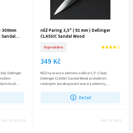
 - 300mm
nůž Paring 3,5" ( 92 mm ) Dellinger
C Sandal
CLASSIC Sandal Wood
Vyprodáno
349 Kč
 řady Dellinger
Nůž na ovoce a zeleninu o délce 3,5" z řady
m nožem
Dellinger CLASSIC Sandal Wood je ideálním
lkých kusů
nástrojem pro okrajování ovoce a zeleniny,
špikování masa a další detailní práce v kuchyni....
Detail
Kód:
XZ-B35-DR
Kód:
XZ-B9S5