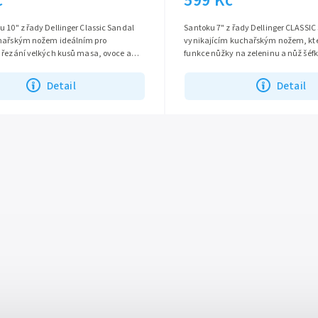
č
599 Kč
 10" z řady Dellinger Classic Sandal
Santoku 7" z řady Dellinger CLASSIC
hařským nožem ideálním pro
vynikajícím kuchařským nožem, kt
a řezání velkých kusů masa, ovoce a
funkce nůžky na zeleninu a nůž šéf
ostřím vyrobeným z německé...
ostřím vyrobeným z německé oceli..
Detail
Detail