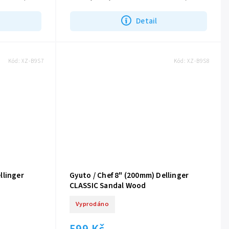
délku čepele 162 mm, což umožňuje...
Detail
Kód:
XZ-B9S7
Kód:
XZ-B9S8
llinger
Gyuto / Chef 8" (200mm) Dellinger
CLASSIC Sandal Wood
Vyprodáno