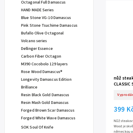
Octagonal Full Damascus
HAND MADE Series
Blue Stone VG-10 Damascus
Pink Stone Tsuchime Damascus
Bufallo Olive Octagonal
Volcano series
Dellinger Essence
Carbon Fiber Octagon
M390 Cocobolo 129 layers
Rose Wood Damascus®
nůž steak
Longevity Damascus Edition
CLASSIC 
Brilliance
Resin Black Gold Damascus
Vyprodá
Resin Mash Gold Damascus
399 K
Forged Brown Scar Damascus
Forged White Wave Damascus
Nůž steakový
Wood je skvě
SOK Soul Of Knife
německou oc