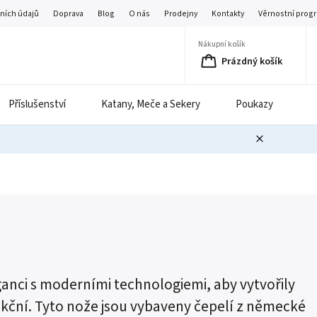
ních údajů
Doprava
Blog
O nás
Prodejny
Kontakty
Věrnostní prog
Nákupní košík
Prázdný košík
Příslušenství
Katany, Meče a Sekery
Poukazy
B
ganci s moderními technologiemi, aby vytvořily
unkční. Tyto nože jsou vybaveny čepelí z německé