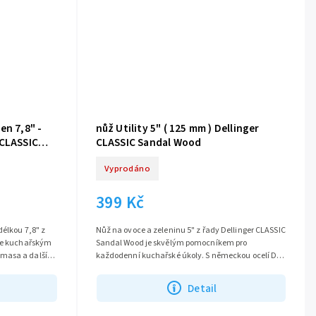
en 7,8" -
nůž Utility 5" ( 125 mm ) Dellinger
 CLASSIC
CLASSIC Sandal Wood
Vyprodáno
399 Kč
délkou 7,8" z
Nůž na ovoce a zeleninu 5" z řady Dellinger CLASSIC
 je kuchařským
Sandal Wood je skvělým pomocníkem pro
masa a dalších
každodenní kuchařské úkoly. S německou ocelí DIN
1.4116 a délkou čepele 125 mm je...
Detail