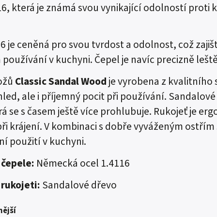
16, která je známá svou vynikající odolností proti
6 je ceněná pro svou tvrdost a odolnost, což zajišť
 používání v kuchyni. Čepel je navíc precizně leštěná
ožů
Classic Sandal Wood
je vyrobena z kvalitníh
led, ale i příjemný pocit při používání. Sandalov
rá se s časem ještě více prohlubuje. Rukojeť je 
ři krájení. V kombinaci s dobře vyváženým ostřím 
í použití v kuchyni.
 čepele:
Německá ocel 1.4116
 rukojeti:
Sandalové dřevo
ější