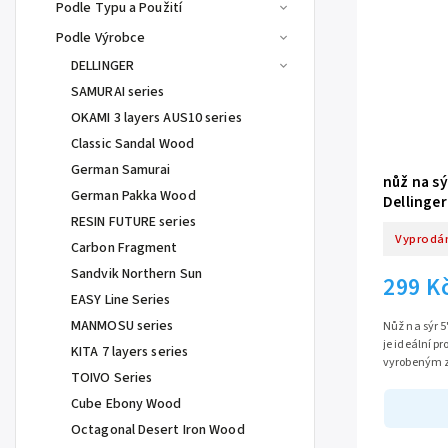
Podle Typu a Použití
Podle Výrobce
DELLINGER
SAMURAI series
OKAMI 3 layers AUS10 series
Classic Sandal Wood
German Samurai
nůž na sý
German Pakka Wood
Dellinge
RESIN FUTURE series
Vyprodá
Carbon Fragment
Sandvik Northern Sun
299 K
EASY Line Series
MANMOSU series
Nůž na sýr 5
je ideální pr
KITA 7 layers series
vyrobeným z
TOIVO Series
130 mm nabíz
Cube Ebony Wood
Octagonal Desert Iron Wood