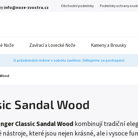
Obchodní podmínky
Podmínky ochrany osob
m:
info@noze-zvostra.cz
é Nože
Zavírací a Lovecké Nože
Kameny a Brousky
O prázdninách máme v sobotu zavřeno. Děkujeme za pochopení.
l Wood
sic Sandal Wood
inger Classic Sandal Wood
kombinují tradiční ele
nástroje, které jsou nejen krásné, ale i vysoce f