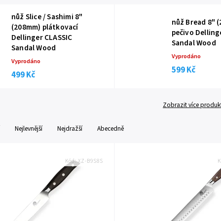
nůž Slice / Sashimi 8"
nůž Bread 8" 
(208mm) plátkovací
pečivo Delling
Dellinger CLASSIC
Sandal Wood
Sandal Wood
Vyprodáno
Vyprodáno
599 Kč
499 Kč
Zobrazit více produk
Nejlevnější
Nejdražší
Abecedně
Kód:
XZ-B9S8S
K