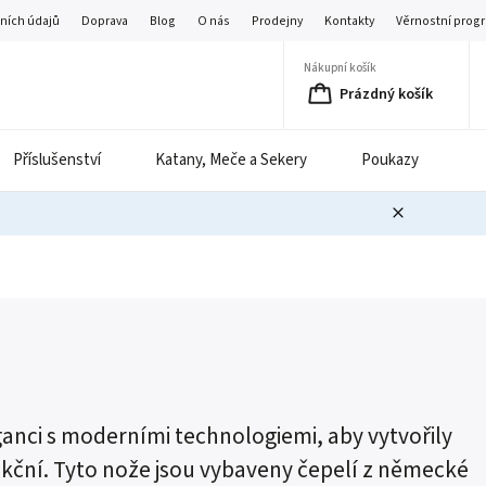
ních údajů
Doprava
Blog
O nás
Prodejny
Kontakty
Věrnostní prog
Nákupní košík
Prázdný košík
Příslušenství
Katany, Meče a Sekery
Poukazy
B
ganci s moderními technologiemi, aby vytvořily
unkční. Tyto nože jsou vybaveny čepelí z německé