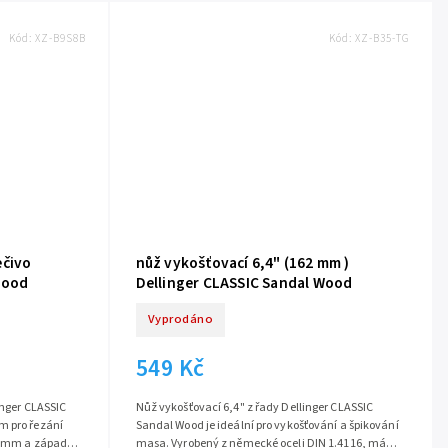
Kód:
XZ-B9S8B
Kód:
XZ-B35-TG
ečivo
nůž vykošťovací 6,4" (162 mm )
Wood
Dellinger CLASSIC Sandal Wood
Vyprodáno
549 Kč
inger CLASSIC
Nůž vykošťovací 6,4" z řady Dellinger CLASSIC
m pro řezání
Sandal Wood je ideální pro vykošťování a špikování
08 mm a západní
masa. Vyrobený z německé oceli DIN 1.4116, má