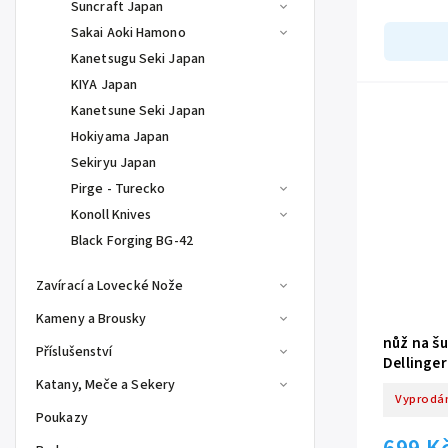
Suncraft Japan
je tento nůž 
Sakai Aoki Hamono
Kanetsugu Seki Japan
KIYA Japan
Kanetsune Seki Japan
Hokiyama Japan
Sekiryu Japan
Pirge - Turecko
Konoll Knives
Black Forging BG-42
Zavírací a Lovecké Nože
Kameny a Brousky
nůž na š
Příslušenství
Dellinge
Katany, Meče a Sekery
Vyprodá
Poukazy