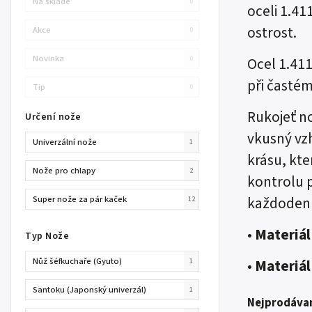
Na skladě
0
oceli 1.41
ostrost.
Akce
0
Novinka
0
Ocel 1.411
při častém
Tip
0
Rukojeť n
Určení nože
vkusný vzh
Univerzální nože
1
krásu, kte
Nože pro chlapy
2
kontrolu p
Super nože za pár kaček
každodenn
12
•
Materiál
Typ Nože
Nůž šéfkuchaře (Gyuto)
•
Materiál
1
Santoku (Japonský univerzál)
1
Nejprodávan