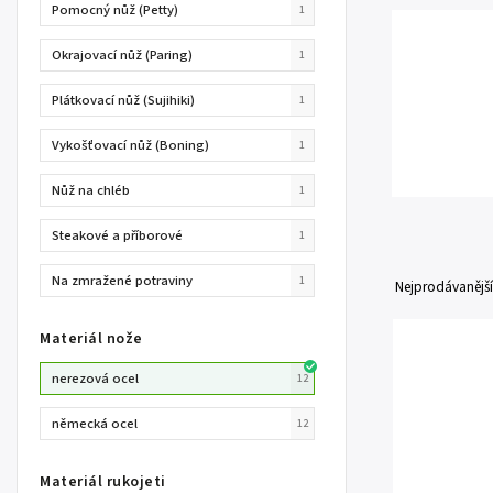
Pomocný nůž (Petty)
1
Okrajovací nůž (Paring)
1
Plátkovací nůž (Sujihiki)
1
Vykošťovací nůž (Boning)
1
Nůž na chléb
1
Steakové a příborové
1
Na zmražené potraviny
1
Nejprodávanější
Materiál nože
nerezová ocel
12
německá ocel
12
Materiál rukojeti