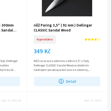
 - 300mm
nůž Paring 3,5" ( 92 mm ) Dellinger
C Sandal
CLASSIC Sandal Wood
Vyprodáno
349 Kč
 řady Dellinger
Nůž na ovoce a zeleninu o délce 3,5" z řady
m nožem
Dellinger CLASSIC Sandal Wood je ideálním
lkých kusů
nástrojem pro okrajování ovoce a zeleniny,
špikování masa a další detailní práce v kuchyni....
Detail
Kód:
XZ-B35-DR
Kód:
XZ-B9S5