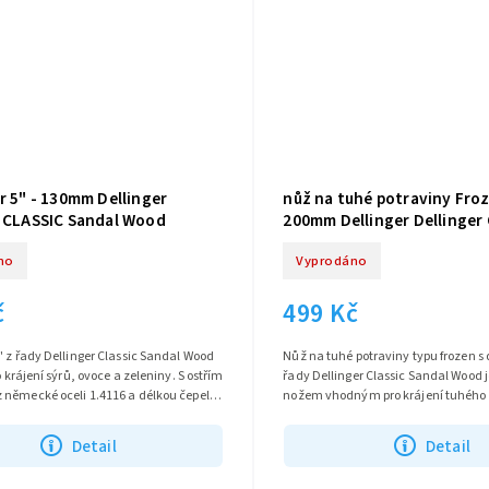
r 5" - 130mm Dellinger
nůž na tuhé potraviny Froz
r CLASSIC Sandal Wood
200mm Dellinger Dellinger
Sandal Wood
no
Vyprodáno
č
499 Kč
" z řady Dellinger Classic Sandal Wood
Nůž na tuhé potraviny typu frozen s 
o krájení sýrů, ovoce a zeleniny. S ostřím
řady Dellinger Classic Sandal Wood
 německé oceli 1.4116 a délkou čepele
nožem vhodným pro krájení tuhého 
í...
potravin. S ostřím vyrobeným z...
Detail
Detail