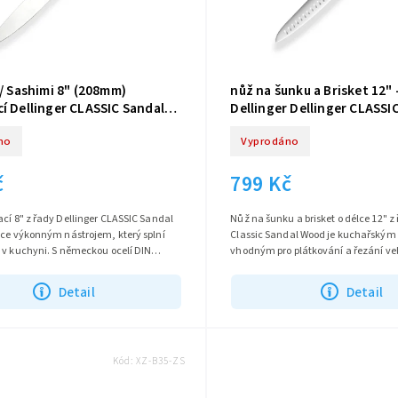
 / Sashimi 8" (208mm)
nůž na šunku a Brisket 12"
í Dellinger CLASSIC Sandal
Dellinger Dellinger CLASSI
Wood
no
Vyprodáno
č
799 Kč
cí 8" z řady Dellinger CLASSIC Sandal
Nůž na šunku a brisket o délce 12" z
oce výkonným nástrojem, který splní
Classic Sandal Wood je kuchařský
 v kuchyni. S německou ocelí DIN
vhodným pro plátkování a řezání ve
kou čepele 208 mm je...
masa, ovoce a zeleniny. S ostřím...
Detail
Detail
Kód:
XZ-B35-ZS