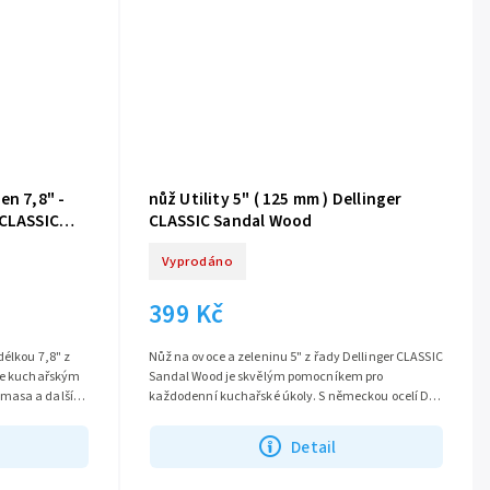
en 7,8" -
nůž Utility 5" ( 125 mm ) Dellinger
 CLASSIC
CLASSIC Sandal Wood
Vyprodáno
399 Kč
délkou 7,8" z
Nůž na ovoce a zeleninu 5" z řady Dellinger CLASSIC
 je kuchařským
Sandal Wood je skvělým pomocníkem pro
masa a dalších
každodenní kuchařské úkoly. S německou ocelí DIN
1.4116 a délkou čepele 125 mm je...
Detail