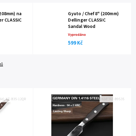
(208mm) na
Gyuto / Chef 8" (200mm)
er CLASSIC
Dellinger CLASSIC
Sandal Wood
Vyprodáno
599 Kč
tů
ód:
XZ-B35-12QR
Kód:
XZ-B9S35