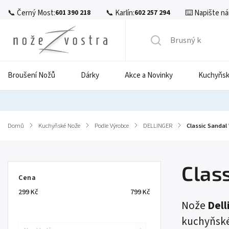
📞 Černý Most:
📞 Karlín:
⌨️ Napište ná
601 390 218
602 257 294
Broušení Nožů
Dárky
Akce a Novinky
Kuchyňsk
Domů
/
Kuchyňské Nože
/
Podle Výrobce
/
DELLINGER
/
Classic Sanda
Clas
Cena
299
Kč
799
Kč
Nože
Dell
kuchyňské 