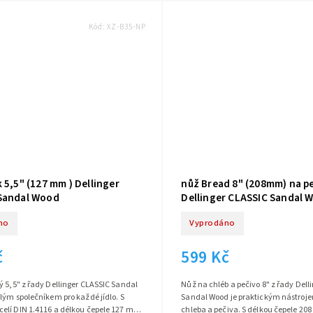
Kód:
XZ-B35-NP
 5,5" (127 mm ) Dellinger
nůž Bread 8" (208mm) na p
Sandal Wood
Dellinger CLASSIC Sandal 
no
Vyprodáno
č
599 Kč
 5,5" z řady Dellinger CLASSIC Sandal
Nůž na chléb a pečivo 8" z řady Dell
lým společníkem pro každé jídlo. S
Sandal Wood je praktickým nástroje
elí DIN 1.4116 a délkou čepele 127 mm
chleba a pečiva. S délkou čepele 2