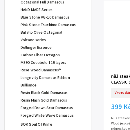
Octagonal Full Damascus
HAND MADE Series
Blue Stone VG-10 Damascus
Pink Stone Tsuchime Damascus
Bufallo Olive Octagonal
Volcano series
Dellinger Essence
Carbon Fiber Octagon
M390 Cocobolo 129 layers
Rose Wood Damascus®
nůž steak
Longevity Damascus Edition
CLASSIC 
Brilliance
Resin Black Gold Damascus
Vyprodá
Resin Mash Gold Damascus
399 K
Forged Brown Scar Damascus
Forged White Wave Damascus
Nůž steakový
Wood je skvě
SOK Soul Of Knife
německou oc