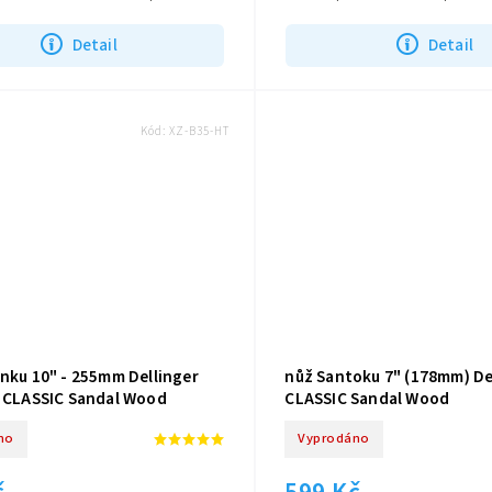
ideální pro řezání...
rukojetí ze santalového dřeva...
Detail
Detail
Kód:
XZ-B35-HT
unku 10" - 255mm Dellinger
nůž Santoku 7" (178mm) De
r CLASSIC Sandal Wood
CLASSIC Sandal Wood
no
Vyprodáno