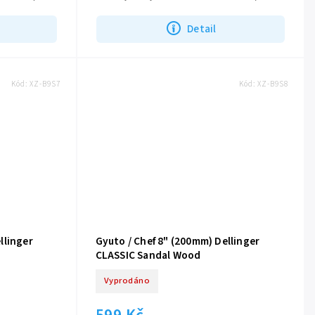
délku čepele 162 mm, což umožňuje...
Detail
Kód:
XZ-B9S7
Kód:
XZ-B9S8
llinger
Gyuto / Chef 8" (200mm) Dellinger
CLASSIC Sandal Wood
Vyprodáno