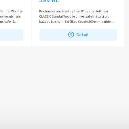
599 Kč
 Sandal Wood je
Kuchařský nůž Gyuto / Chef 8" z řady Dellinger
erý kombinuje
CLASSIC Sandal Wood je univerzální nástroj pro
kuchaře. S
každou kuchyni. S délkou čepele 200 mm a úhlem
.
broušení 15 stupňů je ideální pro...
Detail