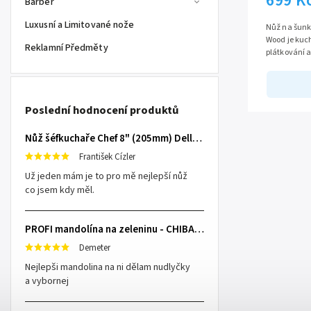
699 K
Barber
Luxusní a Limitované nože
Nůž na šunku
Wood je kuc
Reklamní Předměty
plátkování 
zeleniny. S 
Poslední hodnocení produktů
Nůž šéfkuchaře Chef 8" (205mm) Dellinger TOIVO - Professional Damascus
František Cízler
Už jeden mám je to pro mě nejlepší nůž
co jsem kdy měl.
PROFI mandolína na zeleninu - CHIBA Japan, sengiri slicekun
Demeter
Nejlepši mandolina na ni dělam nudlyčky
a vybornej