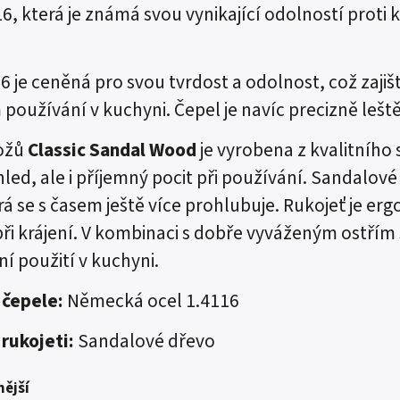
16, která je známá svou vynikající odolností proti
6 je ceněná pro svou tvrdost a odolnost, což zajišť
 používání v kuchyni. Čepel je navíc precizně leštěná
ožů
Classic Sandal Wood
je vyrobena z kvalitníh
led, ale i příjemný pocit při používání. Sandalov
rá se s časem ještě více prohlubuje. Rukojeť je 
ři krájení. V kombinaci s dobře vyváženým ostřím 
í použití v kuchyni.
 čepele:
Německá ocel 1.4116
 rukojeti:
Sandalové dřevo
ější