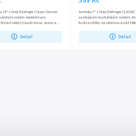
č
599 Kč
 10" z řady Dellinger Classic Sandal
Santoku 7" z řady Dellinger CLASSIC
hařským nožem ideálním pro
vynikajícím kuchařským nožem, kt
a řezání velkých kusů masa, ovoce a
funkce nůžky na zeleninu a nůž šéf
ostřím vyrobeným z německé...
ostřím vyrobeným z německé oceli..
Detail
Detail