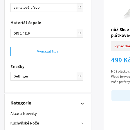
santalové dřevo
12
Materiál čepele
nůž Slice
DIN 1.4116
12
plátkovac
Wood
Vyprodá
Vymazat filtry
499 K
Značky
Nůž plátkova
Dellinger
12
Wood je vys
vaše potřeby
1.4116 a dél
Kategorie
Akce a Novinky
Kuchyňské Nože